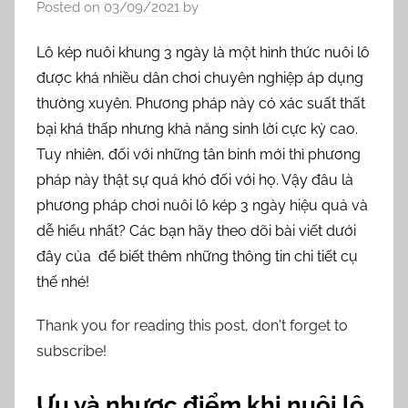
Posted on
03/09/2021
by
Lô kép nuôi khung 3 ngày là một hình thức nuôi lô
được khá nhiều dân chơi chuyên nghiệp áp dụng
thường xuyên. Phương pháp này có xác suất thất
bại khá thấp nhưng khả năng sinh lời cực kỳ cao.
Tuy nhiên, đối với những tân binh mới thì phương
pháp này thật sự quá khó đối với họ. Vậy đâu là
phương pháp chơi nuôi lô kép 3 ngày hiệu quả và
dễ hiểu nhất? Các bạn hãy theo dõi bài viết dưới
đây của để biết thêm những thông tin chi tiết cụ
thế nhé!
Thank you for reading this post, don't forget to
subscribe!
Ưu và nhược điểm khi nuôi lô