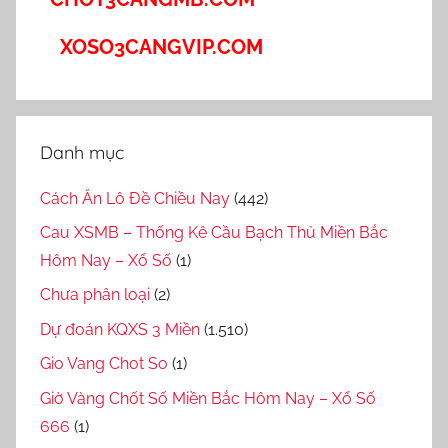
XOSO3CANGVIP.COM
Danh mục
Cách Ăn Lô Đề Chiều Nay
(442)
Cau XSMB – Thống Kê Cầu Bạch Thủ Miền Bắc
Hôm Nay – Xổ Số
(1)
Chưa phân loại
(2)
Dự đoán KQXS 3 Miền
(1.510)
Gio Vang Chot So
(1)
Giờ Vàng Chốt Số Miền Bắc Hôm Nay – Xổ Số
666
(1)