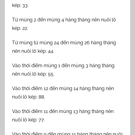
kép: 33.
Từ mùng 2 đến mùng 4 hàng tháng nên nuôi lô
kép: 22.
Từ mùng từ mùng 24 đến mùng 26 hàng tháng
nên nuôi lô kép: 44.
Vào thời điểm mùng 1 đến mùng 3 hàng tháng
nên nuôi lô kép: 55.
Vào thời điểm 12 đến mùng 14 hàng tháng nên
nuôi lô kép: 88.
Vào thời điểm 11 đến mùng 13 hàng tháng nên
nuôi lô kép: 77.
Vào thời điểm 9 đến mùng 11 hàng tháng nên nuôi