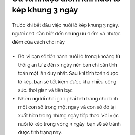
kép khung 3 ngày
Trước khi bắt đầu việc nuôi lô kép khung 3 ngày,
người chơi cần biết đến những ưu điểm và nhược
điểm của cách chơi này.
Bởi vì bạn sẽ tiến hành nuôi lô trong khoảng từ
thời gian từ 2 đến 3 ngày nên bạn chỉ cần tính
toán một lần duy nhất. Sau khi tính toán được
lô kép, bạn sẽ tiết kiệm được khá nhiều công
sức, thời gian và tiền bạc.
Nhiều người chơi gặp phải tình trạng chỉ đánh
một con số trong một ngày và con số đó lại
xuất hiện trong những ngày tiếp theo. Với việc
nuôi lô kép trong vòng 3 ngày, bạn sẽ sẽ tránh
được tình trạng này.