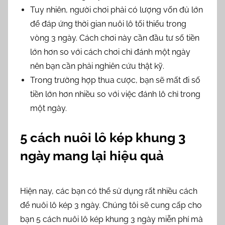
Tuy nhiên, người chơi phải có lượng vốn đủ lớn
để đáp ứng thời gian nuôi lô tối thiểu trong
vòng 3 ngày. Cách chơi này cần đầu tư số tiền
lớn hơn so với cách chơi chỉ đánh một ngày
nên bạn cần phải nghiên cứu thật kỹ.
Trong trường hợp thua cược, bạn sẽ mất đi số
tiền lớn hơn nhiều so với việc đánh lô chỉ trong
một ngày.
5 cách nuôi lô kép khung 3
ngày mang lại hiệu quả
Hiện nay, các bạn có thể sử dụng rất nhiều cách
để nuôi lô kép 3 ngày. Chúng tôi sẽ cung cấp cho
bạn 5 cách nuôi lô kép khung 3 ngày miễn phí mà