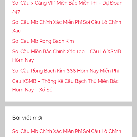
Soi Cầu 3 Càng VIP Miền Bắc Miễn Phí – Dự Đoán
247
Soi Cầu Mb Chính Xác Miễn Phí Soi Cầu Lô Chính
Xác
Soi Cau Mb Rong Bach Kim
Soi Cầu Miền Bắc Chính Xác 100 – Cầu Lô XSMB
Hôm Nay
Soi Cầu Rồng Bạch Kim 666 Hôm Nay Miễn Phí
Cau XSMB – Thống Kê Cầu Bạch Thủ Miền Bắc
Hôm Nay – Xổ Số
Bài viết mới
Soi Cầu Mb Chính Xác Miễn Phí Soi Cầu Lô Chính