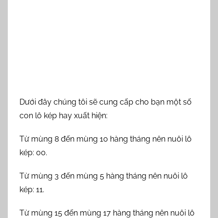
Dưới đây chúng tôi sẽ cung cấp cho bạn một số
con lô kép hay xuất hiện:
Từ mùng 8 đến mùng 10 hàng tháng nên nuôi lô
kép: 00.
Từ mùng 3 đến mùng 5 hàng tháng nên nuôi lô
kép: 11.
Từ mùng 15 đến mùng 17 hàng tháng nên nuôi lô