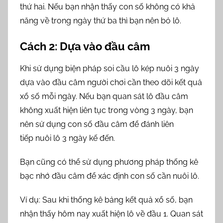
thứ hai. Nếu bạn nhận thấy con số không có khả
năng về trong ngày thứ ba thì bạn nên bỏ lô.
Cách 2: Dựa vào đầu câm
Khi sử dụng biện pháp soi cầu lô kép nuôi 3 ngày
dựa vào đầu câm người chơi cần theo dõi kết quả
xổ số mỗi ngày. Nếu bạn quan sát lô đầu câm
không xuất hiện liên tục trong vòng 3 ngày, bạn
nên sử dụng con số đầu câm để đánh liên
tiếp nuôi lô 3 ngày kế đến.
Bạn cũng có thể sử dụng phương pháp thống kê
bạc nhớ đầu câm để xác định con số cần nuôi lô.
Ví dụ: Sau khi thống kê bảng kết quả xổ số, bạn
nhận thấy hôm nay xuất hiện lô về đầu 1. Quan sát