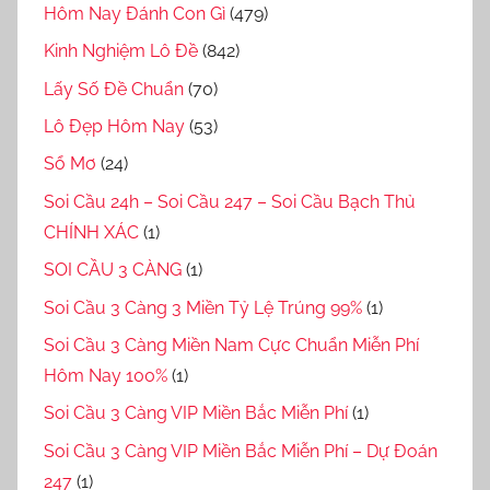
Hôm Nay Đánh Con Gì
(479)
Kinh Nghiệm Lô Đề
(842)
Lấy Số Đề Chuẩn
(70)
Lô Đẹp Hôm Nay
(53)
Sổ Mơ
(24)
Soi Cầu 24h – Soi Cầu 247 – Soi Cầu Bạch Thủ
CHÍNH XÁC
(1)
SOI CẦU 3 CÀNG
(1)
Soi Cầu 3 Càng 3 Miền Tỷ Lệ Trúng 99%
(1)
Soi Cầu 3 Càng Miền Nam Cực Chuẩn Miễn Phí
Hôm Nay 100%
(1)
Soi Cầu 3 Càng VIP Miền Bắc Miễn Phí
(1)
Soi Cầu 3 Càng VIP Miền Bắc Miễn Phí – Dự Đoán
247
(1)