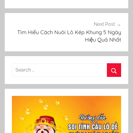
viết
Next Post
Tìm Hiểu Cách Nuôi Lô Kép Khung 5 Ngày
Hiệu Quả Nhất