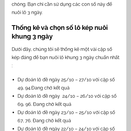
chóng. Bạn chỉ cần sử dụng các con số này để
nuôi lô 3 ngày.
Thống kê và chọn số lô kép nuôi
khung 3 ngày
Dưới đây, chúng tôi sẽ thống kê một vài cặp số
kép đáng để bạn nuôi lô khung 3 ngày chuẩn nhất
:
Dự đoán lô đề ngày 25/10 – 27/10 với cặp số
49, 94.Đang chờ kết quả
Dự đoán lô đề ngày 24/10 – 26/10 với cặp số
69, 96. Đang chờ kết quả
Dự đoán lô đề ngày 23/10 – 25/10 với cặp số
67, 76. Đang chờ kết quả
Dự đoán lô đề ngày 22/10 – 24/10 với cặp số