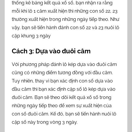
thống kê bảng kết quả xổ số, bạn nhận ra rằng
mỗi khi lô 1 câm xuất hiện thì những con số 22, 23
thường xuất hiện trong những ngày tiếp theo. Như
vậy, bạn sẽ tiến hành đánh con số 22 và 23 nuôi lô
cặp khung 3 ngày
Cách 3: Dựa vào đuôi câm
Với phương pháp đánh lô kép dựa vào đuôi câm
cũng có những điểm tương đồng với đầu câm.
Tuy nhiên, thay vì bạn xác định con số dựa vào
đầu câm thì bạn xác định cặp số lô kép dựa vào
đuôi câm. Bạn sẽ theo dõi kết quả xổ số trong
những ngày tiếp theo để xem sự xuất hiện của
con số đuôi câm. Kế đó, bạn sẽ tiến hành nuôi lô
cặp số này trong vòng 3 ngày.