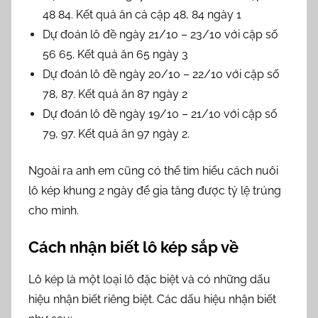
48 84. Kết quả ăn cả cặp 48, 84 ngày 1
Dự đoán lô đề ngày 21/10 – 23/10 với cặp số
56 65. Kết quả ăn 65 ngày 3
Dự đoán lô đề ngày 20/10 – 22/10 với cặp số
78, 87. Kết quả ăn 87 ngày 2
Dự đoán lô đề ngày 19/10 – 21/10 với cặp số
79, 97. Kết quả ăn 97 ngày 2.
Ngoài ra anh em cũng có thể tìm hiểu cách nuôi
lô kép khung 2 ngày để gia tăng được tỷ lệ trúng
cho mình.
Cách nhận biết lô kép sắp về
Lô kép là một loại lô đặc biệt và có những dấu
hiệu nhận biết riêng biệt. Các dấu hiệu nhận biết