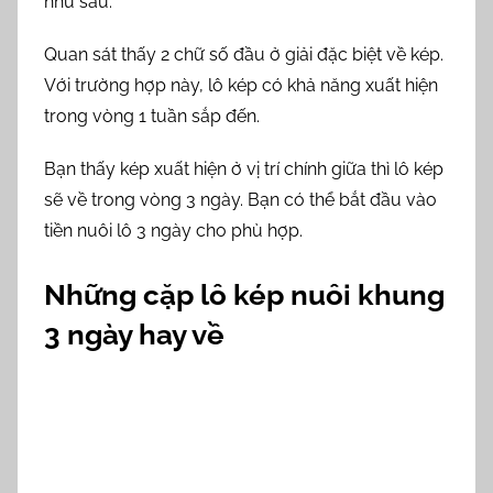
như sau:
Quan sát thấy 2 chữ số đầu ở giải đặc biệt về kép.
Với trường hợp này, lô kép có khả năng xuất hiện
trong vòng 1 tuần sắp đến.
Bạn thấy kép xuất hiện ở vị trí chính giữa thì lô kép
sẽ về trong vòng 3 ngày. Bạn có thể bắt đầu vào
tiền nuôi lô 3 ngày cho phù hợp.
Những cặp lô kép nuôi khung
3 ngày hay về