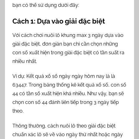
bạn có thể sử dụng dưới đây:
Cách 1: Dựa vào giải đặc biệt
Với cách chơi nuôi lô khung max 3 ngày dựa vào
giải đặc biệt, đơn giản bạn chỉ cần chọn những
con số xuất hiện trong giải đặc biệt có tần suất ra
nhiều nhất.
Ví dụ: Kết quả xổ số ngày ngày hôm nay là là
63447. Trong bảng thống kê kết quả xổ số, con số
44 có tần số xuất hiện khá nhiều. Như vậy, bạn sẽ
chọn con số 44 đánh liên tiếp trong 3 ngày tiếp
theo.
Thông thường, cách nuôi lô theo giải đặc biệt
chuẩn xác lô sẽ về vào ngày thứ nhất hoặc ngày