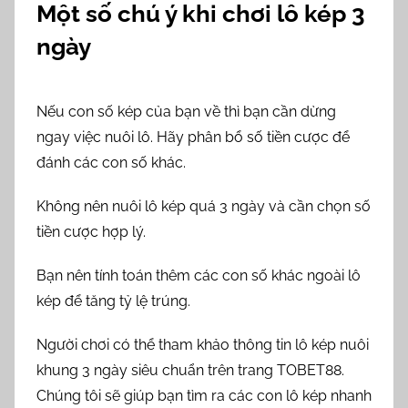
Một số chú ý khi chơi lô kép 3
ngày
Nếu con số kép của bạn về thì bạn cần dừng
ngay việc nuôi lô. Hãy phân bổ số tiền cược để
đánh các con số khác.
Không nên nuôi lô kép quá 3 ngày và cần chọn số
tiền cược hợp lý.
Bạn nên tính toán thêm các con số khác ngoài lô
kép để tăng tỷ lệ trúng.
Người chơi có thể tham khảo thông tin lô kép nuôi
khung 3 ngày siêu chuẩn trên trang TOBET88.
Chúng tôi sẽ giúp bạn tìm ra các con lô kép nhanh