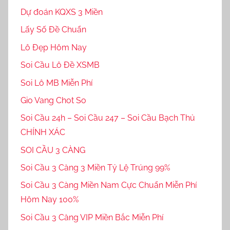
Dự đoán KQXS 3 Miền
Lấy Số Đề Chuẩn
Lô Đẹp Hôm Nay
Soi Cầu Lô Đề XSMB
Soi Lô MB Miễn Phí
Gio Vang Chot So
Soi Cầu 24h – Soi Cầu 247 – Soi Cầu Bạch Thủ
CHÍNH XÁC
SOI CẦU 3 CÀNG
Soi Cầu 3 Càng 3 Miền Tỷ Lệ Trúng 99%
Soi Cầu 3 Càng Miền Nam Cực Chuẩn Miễn Phí
Hôm Nay 100%
Soi Cầu 3 Càng VIP Miền Bắc Miễn Phí