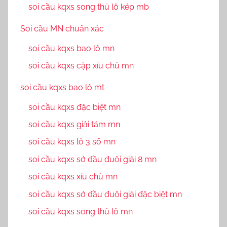
soi cầu kqxs song thủ lô kép mb
Soi cầu MN chuẩn xác
soi cầu kqxs bao lô mn
soi cầu kqxs cặp xíu chủ mn
soi cầu kqxs bao lô mt
soi cầu kqxs đặc biệt mn
soi cầu kqxs giải tám mn
soi cầu kqxs lô 3 số mn
soi cầu kqxs sớ đầu đuôi giải 8 mn
soi cầu kqxs xíu chủ mn
soi cầu kqxs sớ đầu đuôi giải đặc biệt mn
soi cầu kqxs song thủ lô mn