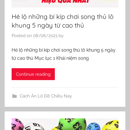
Hé lộ những bí kíp chơi song thủ lô
khung 5 ngày từ cao thủ
Posted on
08/06/2021
by
Hé lộ những bí kíp chơi song thủ lô khung 5 ngày
từ cao thủ Mục lục 1 Khái niệm song
Continue reading
Cách Ăn Lô Đề Chiều Nay