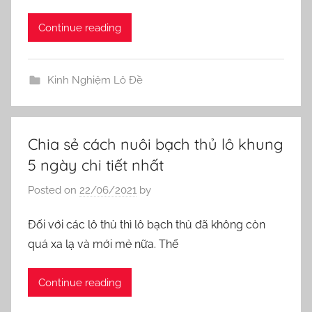
Continue reading
Kinh Nghiệm Lô Đề
Chia sẻ cách nuôi bạch thủ lô khung
5 ngày chi tiết nhất
Posted on
22/06/2021
by
Đối với các lô thủ thì lô bạch thủ đã không còn
quá xa lạ và mới mẻ nữa. Thế
Continue reading