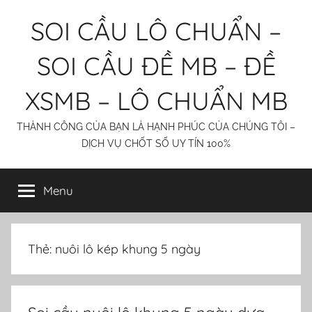
Skip
SOI CẦU LÔ CHUẨN –
to
content
SOI CẦU ĐỀ MB – ĐỀ
XSMB – LÔ CHUẨN MB
THÀNH CÔNG CỦA BẠN LÀ HẠNH PHÚC CỦA CHÚNG TÔI –
DỊCH VỤ CHỐT SỐ UY TÍN 100%
Menu
Thẻ:
nuôi lô kép khung 5 ngày