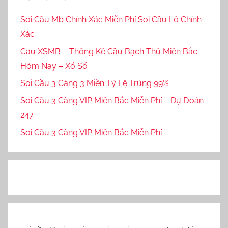
Soi Cầu Mb Chính Xác Miễn Phí Soi Cầu Lô Chính
Xác
Cau XSMB – Thống Kê Cầu Bạch Thủ Miền Bắc
Hôm Nay – Xổ Số
Soi Cầu 3 Càng 3 Miền Tỷ Lệ Trúng 99%
Soi Cầu 3 Càng VIP Miền Bắc Miễn Phí – Dự Đoán
247
Soi Cầu 3 Càng VIP Miền Bắc Miễn Phí