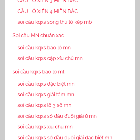
CẦU LÔ XIÊN 3 MIỀN BẮC
CẦU LÔ XIÊN 4 MIỀN BẮC
soi cầu kqxs song thủ lô kép mb
Soi cầu MN chuẩn xác
soi cầu kqxs bao lô mn
soi cầu kqxs cặp xíu chủ mn
soi cầu kqxs bao lô mt
soi cầu kqxs đặc biệt mn
soi cầu kqxs giải tám mn
soi cầu kqxs lô 3 số mn
soi cầu kqxs sớ đầu đuôi giải 8 mn
soi cầu kqxs xíu chủ mn
soi cầu kqxs sớ đầu đuôi giải đặc biệt mn