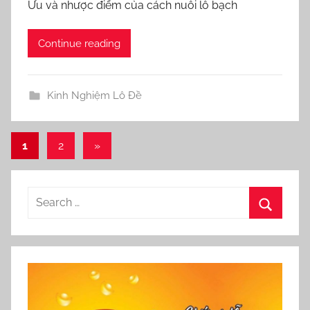
Ưu và nhược điểm của cách nuôi lô bạch
Continue reading
Kinh Nghiệm Lô Đề
Phân
Next
1
2
»
Posts
trang
bài
viết