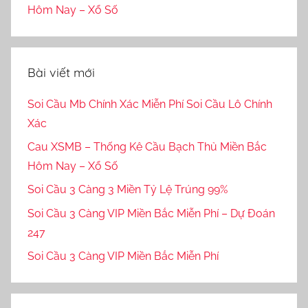
Hôm Nay – Xổ Số
Bài viết mới
Soi Cầu Mb Chính Xác Miễn Phí Soi Cầu Lô Chính
Xác
Cau XSMB – Thống Kê Cầu Bạch Thủ Miền Bắc
Hôm Nay – Xổ Số
Soi Cầu 3 Càng 3 Miền Tỷ Lệ Trúng 99%
Soi Cầu 3 Càng VIP Miền Bắc Miễn Phí – Dự Đoán
247
Soi Cầu 3 Càng VIP Miền Bắc Miễn Phí