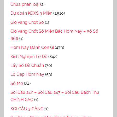
Chưa phân loại
(2)
Dự đoán KQXS 3 Miền
(1.510)
Gio Vang Chot So
(1)
Giờ Vàng Chốt Số Miền Bắc Hôm Nay – Xổ Số
666
(1)
Hôm Nay Đánh Con Gì
(479)
Kinh Nghiệm Lô Đề
(842)
Lấy Số Đề Chuẩn
(70)
Lô Đẹp Hôm Nay
(53)
Sổ Mơ
(24)
Soi Cầu 24h – Soi Cầu 247 – Soi Cầu Bạch Thủ
CHÍNH XÁC
(1)
SOI CẦU 3 CÀNG
(1)