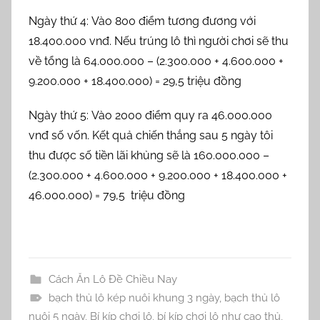
Ngày thứ 4: Vào 800 điểm tương đương với
18.400.000 vnđ. Nếu trúng lô thì người chơi sẽ thu
về tổng là 64.000.000 – (2.300.000 + 4.600.000 +
9.200.000 + 18.400.000) = 29,5 triệu đồng
Ngày thứ 5: Vào 2000 điểm quy ra 46.000.000
vnđ số vốn. Kết quả chiến thắng sau 5 ngày tôi
thu được số tiền lãi khủng sẽ là 160.000.000 –
(2.300.000 + 4.600.000 + 9.200.000 + 18.400.000 +
46.000.000) = 79,5 triệu đồng
Cách Ăn Lô Đề Chiều Nay
bạch thủ lô kép nuôi khung 3 ngày
,
bạch thủ lô
nuôi 5 ngày
,
Bí kíp chơi lô
,
bí kíp chơi lô như cao thủ
,