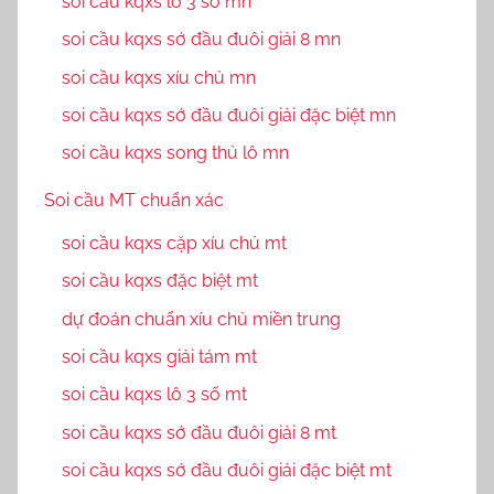
soi cầu kqxs lô 3 số mn
soi cầu kqxs sớ đầu đuôi giải 8 mn
soi cầu kqxs xíu chủ mn
soi cầu kqxs sớ đầu đuôi giải đặc biệt mn
soi cầu kqxs song thủ lô mn
Soi cầu MT chuẩn xác
soi cầu kqxs cặp xíu chủ mt
soi cầu kqxs đặc biệt mt
dự đoán chuẩn xíu chủ miền trung
soi cầu kqxs giải tám mt
soi cầu kqxs lô 3 số mt
soi cầu kqxs sớ đầu đuôi giải 8 mt
soi cầu kqxs sớ đầu đuôi giải đặc biệt mt