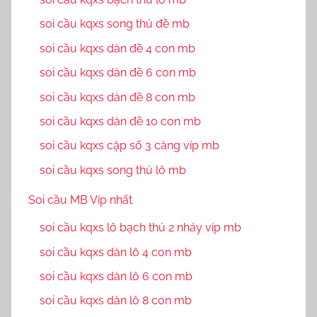
soi cầu kqxs song thủ đề mb
soi cầu kqxs dàn đề 4 con mb
soi cầu kqxs dàn đề 6 con mb
soi cầu kqxs dàn đề 8 con mb
soi cầu kqxs dàn đề 10 con mb
soi cầu kqxs cặp số 3 càng víp mb
soi cầu kqxs song thủ lô mb
Soi cầu MB Víp nhất
soi cầu kqxs lô bạch thủ 2 nháy víp mb
soi cầu kqxs dàn lô 4 con mb
soi cầu kqxs dàn lô 6 con mb
soi cầu kqxs dàn lô 8 con mb