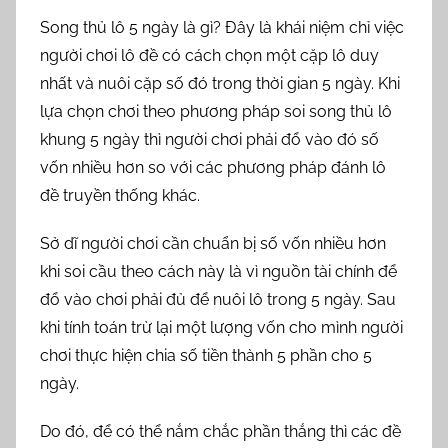
Song thủ lô 5 ngày là gì? Đây là khái niệm chỉ việc
người chơi lô đề có cách chọn một cặp lô duy
nhất và nuôi cặp số đó trong thời gian 5 ngày. Khi
lựa chọn chơi theo phương pháp soi song thủ lô
khung 5 ngày thì người chơi phải đổ vào đó số
vốn nhiều hơn so với các phương pháp đánh lô
đề truyền thống khác.
Sở dĩ người chơi cần chuẩn bị số vốn nhiều hơn
khi soi cầu theo cách này là vì nguồn tài chính để
đổ vào chơi phải đủ để nuôi lô trong 5 ngày. Sau
khi tính toán trừ lại một lượng vốn cho mình người
chơi thực hiện chia số tiền thành 5 phần cho 5
ngày.
Do đó, để có thể nắm chắc phần thắng thì các đề