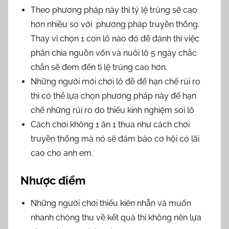
Theo phương pháp này thì tỷ lệ trúng sẽ cao
hơn nhiều so với phương pháp truyền thống.
Thay vì chọn 1 con lô nào đó để đánh thì việc
phân chia nguồn vốn và nuôi lô 5 ngày chắc
chắn sẽ đem đến tỉ lệ trúng cao hơn.
Những người mới chơi lô đề để hạn chế rủi ro
thì có thể lựa chọn phương pháp này để hạn
chế những rủi ro do thiếu kinh nghiệm soi lô
Cách chơi không 1 ăn 1 thua như cách chơi
truyền thống mà nó sẽ đảm bảo cơ hội có lãi
cao cho anh em.
Nhược điểm
Những người chơi thiếu kiên nhẫn và muốn
nhanh chóng thu về kết quả thì không nên lựa