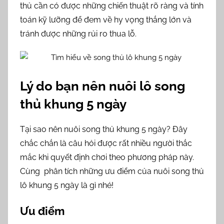
thủ cần có được những chiến thuật rõ ràng và tính
toán kỹ lưỡng để đem về hy vọng thắng lớn và
tránh được những rủi ro thua lỗ.
Lý do bạn nên nuôi lô song
thủ khung 5 ngày
Tại sao nên nuôi song thủ khung 5 ngày? Đây
chắc chắn là câu hỏi được rất nhiều người thắc
mắc khi quyết định chơi theo phương pháp này.
Cùng phân tích những ưu điểm của nuôi song thủ
lô khung 5 ngày là gì nhé!
Ưu điểm