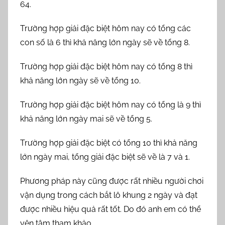
64.
Trường hợp giải đặc biệt hôm nay có tổng các
con số là 6 thì khả năng lớn ngày sẽ về tổng 8.
Trường hợp giải đặc biệt hôm nay có tổng 8 thì
khả năng lớn ngày sẽ về tổng 10.
Trường hợp giải đặc biệt hôm nay có tổng là 9 thì
khả năng lớn ngày mai sẽ về tổng 5.
Trường hợp giải đặc biệt có tổng 10 thì khả năng
lớn ngày mai, tổng giải đặc biệt sẽ về là 7 và 1.
Phương pháp này cũng được rất nhiều người chơi
vận dụng trong cách bắt lô khung 2 ngày và đạt
được nhiều hiệu quả rất tốt. Do đó anh em có thể
yên tâm tham khảo.