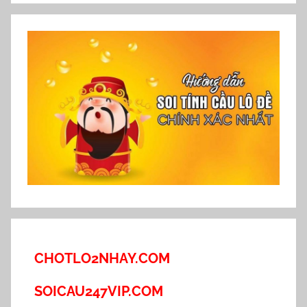
CHOTLO2NHAY.COM
SOICAU247VIP.COM