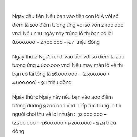
Ngày đầu tiên: Nếu bạn vào tiền con lô A với số
điểm là 100 điểm tương ứng với số vốn 2.300.000
vnđ. Nếu như ngày này trúng lô thì bạn có lãi
8.000.000 – 2.300.000 = 5,7 triệu đồng
Ngày thứ 2: Người chơi vào tiền với số điểm là 200
tương ứng 4.600.000 vnđ. Nếu may mắn lô về thì
bạn có lãi tổng là 16.000.000 – (2.300.000 +
4.600.000) = 9,1 triệu đồng
Ngày thứ 3: Ngày này nếu bạn vào 400 điểm
tương đương 9.200.000 vnđ. Tiếp tục trúng lô thì
người chơi thu về lợi nhuận : 32.000.000 –
(2.300.000 + 4.600.000 + 9.200.000) = 15,9 triệu
đồng