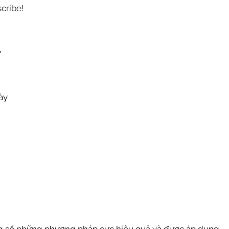
scribe!
y
ày
ng số những phương pháp cực hiệu quả và được áp dụng