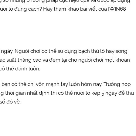
nuôi lô đúng cách? Hãy tham khảo bài viết của IWIN68
5 ngày. Người chơi có thể sử dụng bạch thủ lô hay song
xác suất thắng cao và đem lại cho người chơi một khoản
 có thể đánh luôn.
ì bạn có thể chi vốn mạnh tay luôn hôm nay. Trường hợp
 thời gian nhất định thì có thể nuôi lô kép 5 ngày để thu
 số đó về.