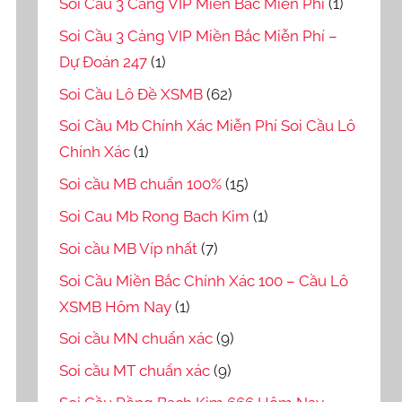
Soi Cầu 3 Càng VIP Miền Bắc Miễn Phí
(1)
Soi Cầu 3 Càng VIP Miền Bắc Miễn Phí –
Dự Đoán 247
(1)
Soi Cầu Lô Đề XSMB
(62)
Soi Cầu Mb Chính Xác Miễn Phí Soi Cầu Lô
Chính Xác
(1)
Soi cầu MB chuẩn 100%
(15)
Soi Cau Mb Rong Bach Kim
(1)
Soi cầu MB Víp nhất
(7)
Soi Cầu Miền Bắc Chính Xác 100 – Cầu Lô
XSMB Hôm Nay
(1)
Soi cầu MN chuẩn xác
(9)
Soi cầu MT chuẩn xác
(9)