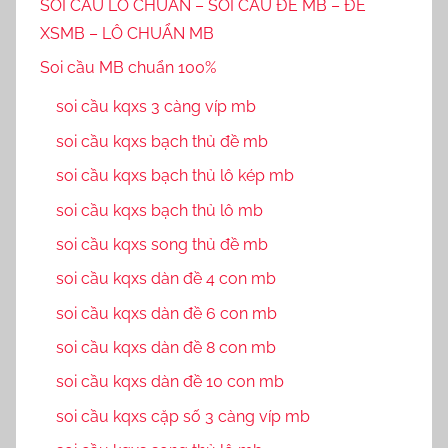
SOI CẦU LÔ CHUẨN – SOI CẦU ĐỀ MB – ĐỀ
XSMB – LÔ CHUẨN MB
Soi cầu MB chuẩn 100%
soi cầu kqxs 3 càng víp mb
soi cầu kqxs bạch thủ đề mb
soi cầu kqxs bạch thủ lô kép mb
soi cầu kqxs bạch thủ lô mb
soi cầu kqxs song thủ đề mb
soi cầu kqxs dàn đề 4 con mb
soi cầu kqxs dàn đề 6 con mb
soi cầu kqxs dàn đề 8 con mb
soi cầu kqxs dàn đề 10 con mb
soi cầu kqxs cặp số 3 càng víp mb