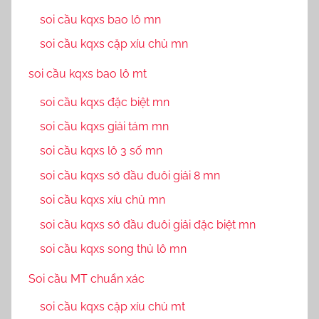
soi cầu kqxs bao lô mn
soi cầu kqxs cặp xíu chủ mn
soi cầu kqxs bao lô mt
soi cầu kqxs đặc biệt mn
soi cầu kqxs giải tám mn
soi cầu kqxs lô 3 số mn
soi cầu kqxs sớ đầu đuôi giải 8 mn
soi cầu kqxs xíu chủ mn
soi cầu kqxs sớ đầu đuôi giải đặc biệt mn
soi cầu kqxs song thủ lô mn
Soi cầu MT chuẩn xác
soi cầu kqxs cặp xíu chủ mt