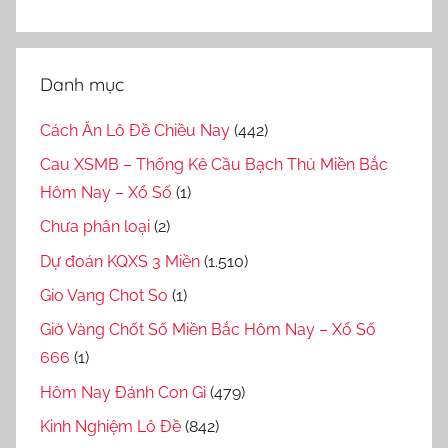
Danh mục
Cách Ăn Lô Đề Chiều Nay
(442)
Cau XSMB – Thống Kê Cầu Bạch Thủ Miền Bắc
Hôm Nay – Xổ Số
(1)
Chưa phân loại
(2)
Dự đoán KQXS 3 Miền
(1.510)
Gio Vang Chot So
(1)
Giờ Vàng Chốt Số Miền Bắc Hôm Nay – Xổ Số
666
(1)
Hôm Nay Đánh Con Gì
(479)
Kinh Nghiệm Lô Đề
(842)