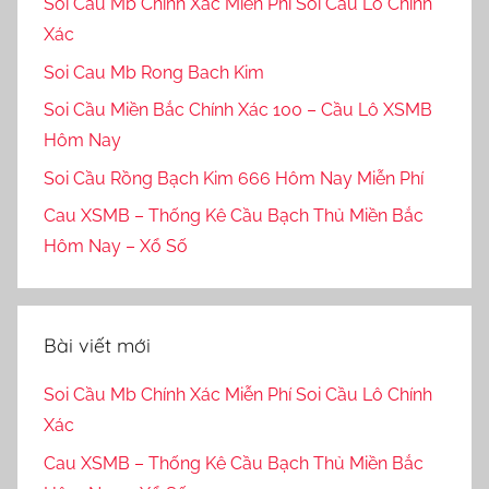
Soi Cầu Mb Chính Xác Miễn Phí Soi Cầu Lô Chính
Xác
Soi Cau Mb Rong Bach Kim
Soi Cầu Miền Bắc Chính Xác 100 – Cầu Lô XSMB
Hôm Nay
Soi Cầu Rồng Bạch Kim 666 Hôm Nay Miễn Phí
Cau XSMB – Thống Kê Cầu Bạch Thủ Miền Bắc
Hôm Nay – Xổ Số
Bài viết mới
Soi Cầu Mb Chính Xác Miễn Phí Soi Cầu Lô Chính
Xác
Cau XSMB – Thống Kê Cầu Bạch Thủ Miền Bắc