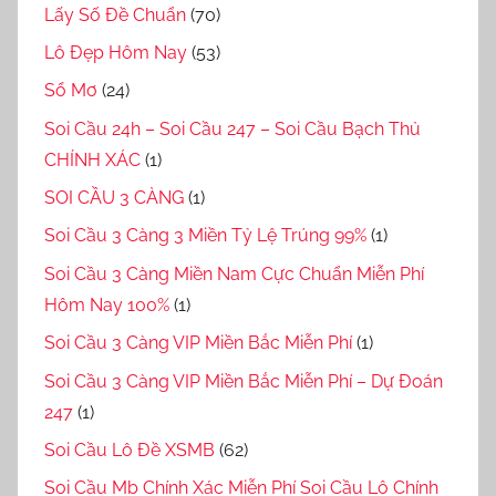
Lấy Số Đề Chuẩn
(70)
Lô Đẹp Hôm Nay
(53)
Sổ Mơ
(24)
Soi Cầu 24h – Soi Cầu 247 – Soi Cầu Bạch Thủ
CHÍNH XÁC
(1)
SOI CẦU 3 CÀNG
(1)
Soi Cầu 3 Càng 3 Miền Tỷ Lệ Trúng 99%
(1)
Soi Cầu 3 Càng Miền Nam Cực Chuẩn Miễn Phí
Hôm Nay 100%
(1)
Soi Cầu 3 Càng VIP Miền Bắc Miễn Phí
(1)
Soi Cầu 3 Càng VIP Miền Bắc Miễn Phí – Dự Đoán
247
(1)
Soi Cầu Lô Đề XSMB
(62)
Soi Cầu Mb Chính Xác Miễn Phí Soi Cầu Lô Chính