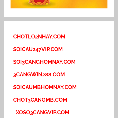
CHOTLO2NHAY.COM
SOICAU247VIP.COM
SOI3CANGHOMNAY.COM
3CANGWIN288.COM
SOICAUMBHOMNAY.COM
CHOT3CANGMB.COM
XOSO3CANGVIP.COM