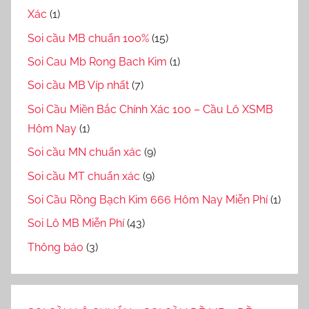
Xác
(1)
Soi cầu MB chuẩn 100%
(15)
Soi Cau Mb Rong Bach Kim
(1)
Soi cầu MB Víp nhất
(7)
Soi Cầu Miền Bắc Chính Xác 100 – Cầu Lô XSMB
Hôm Nay
(1)
Soi cầu MN chuẩn xác
(9)
Soi cầu MT chuẩn xác
(9)
Soi Cầu Rồng Bạch Kim 666 Hôm Nay Miễn Phí
(1)
Soi Lô MB Miễn Phí
(43)
Thông báo
(3)