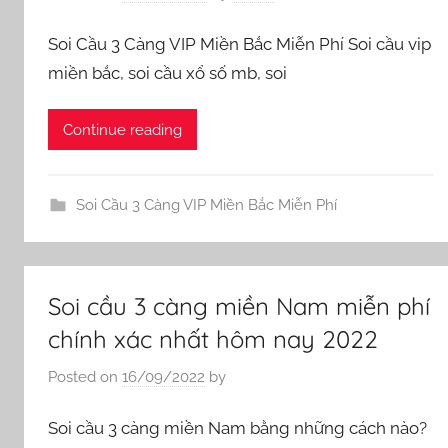
Soi Cầu 3 Càng VIP Miền Bắc Miễn Phí Soi cầu vip
miền bắc, soi cầu xổ số mb, soi
Continue reading
Soi Cầu 3 Càng VIP Miền Bắc Miễn Phí
Soi cầu 3 càng miền Nam miễn phí
chính xác nhất hôm nay 2022
Posted on
16/09/2022
by
Soi cầu 3 càng miền Nam bằng những cách nào?