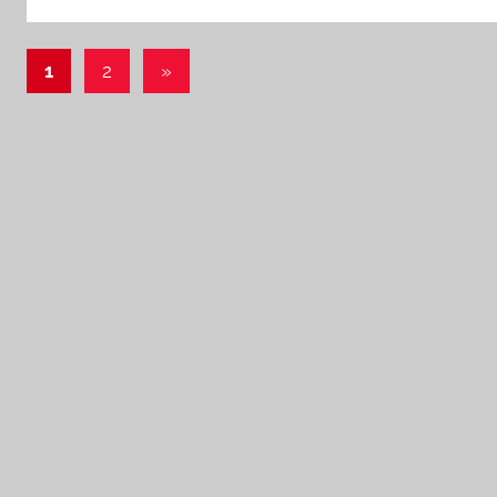
Phân
Next
1
2
»
Posts
trang
bài
viết