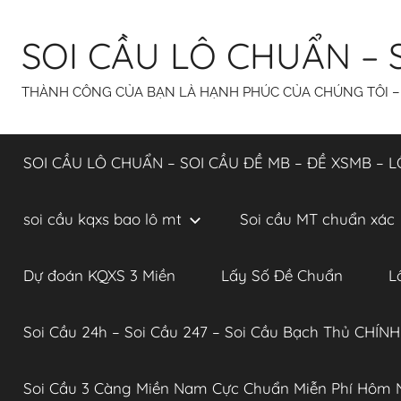
Skip
to
SOI CẦU LÔ CHUẨN – 
content
THÀNH CÔNG CỦA BẠN LÀ HẠNH PHÚC CỦA CHÚNG TÔI – D
SOI CẦU LÔ CHUẨN – SOI CẦU ĐỀ MB – ĐỀ XSMB – 
soi cầu kqxs bao lô mt
Soi cầu MT chuẩn xác
Dự đoán KQXS 3 Miền
Lấy Số Đề Chuẩn
L
Soi Cầu 24h – Soi Cầu 247 – Soi Cầu Bạch Thủ CHÍN
Soi Cầu 3 Càng Miền Nam Cực Chuẩn Miễn Phí Hôm 