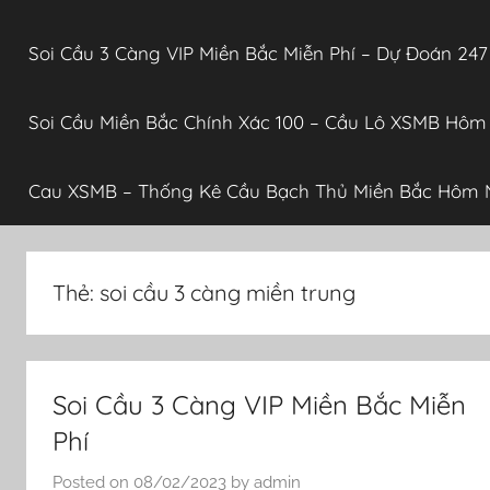
Soi Cầu 3 Càng VIP Miền Bắc Miễn Phí – Dự Đoán 247
Soi Cầu Miền Bắc Chính Xác 100 – Cầu Lô XSMB Hôm
Cau XSMB – Thống Kê Cầu Bạch Thủ Miền Bắc Hôm 
Thẻ:
soi cầu 3 càng miền trung
Soi Cầu 3 Càng VIP Miền Bắc Miễn
Phí
Posted on
08/02/2023
by
admin