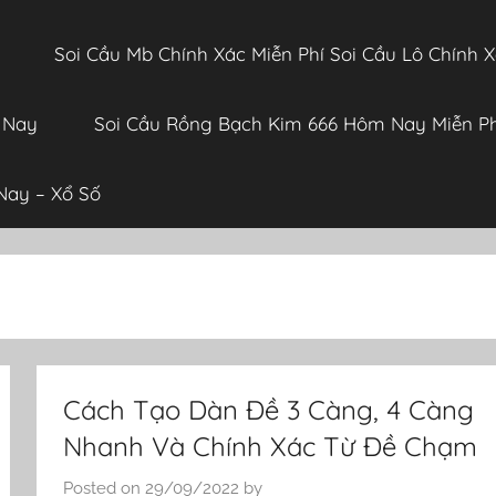
Soi Cầu Mb Chính Xác Miễn Phí Soi Cầu Lô Chính 
 Nay
Soi Cầu Rồng Bạch Kim 666 Hôm Nay Miễn Ph
Nay – Xổ Số
Cách Tạo Dàn Đề 3 Càng, 4 Càng
Nhanh Và Chính Xác Từ Đề Chạm
Posted on
29/09/2022
by