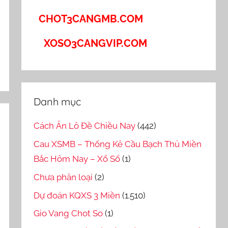
CHOT3CANGMB.COM
XOSO3CANGVIP.COM
Danh mục
Cách Ăn Lô Đề Chiều Nay
(442)
Cau XSMB – Thống Kê Cầu Bạch Thủ Miền
Bắc Hôm Nay – Xổ Số
(1)
Chưa phân loại
(2)
Dự đoán KQXS 3 Miền
(1.510)
Gio Vang Chot So
(1)