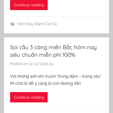
Continue reading
Hôm Nay Đánh Con Gì
Soi cầu 3 càng miền Bắc hôm nay
siêu chuẩn miễn phí 100%
Posted on
12/12/2021
by
Với những anh em muốn “trúng đậm – trúng sâu”
thì chơi lô đề 3 càng là con đường dẫn
Continue reading