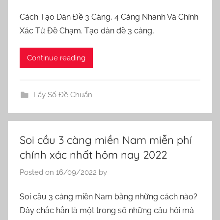
Cách Tạo Dàn Đề 3 Càng, 4 Càng Nhanh Và Chính
Xác Từ Đề Chạm. Tạo dàn đề 3 càng,
Continue reading
Lấy Số Đề Chuẩn
Soi cầu 3 càng miền Nam miễn phí
chính xác nhất hôm nay 2022
Posted on
16/09/2022
by
Soi cầu 3 càng miền Nam bằng những cách nào?
Đây chắc hẳn là một trong số những câu hỏi mà