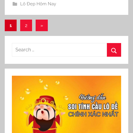
Lô Đẹp Hôm Nay
Phân
Next
1
2
»
Posts
trang
bài
viết