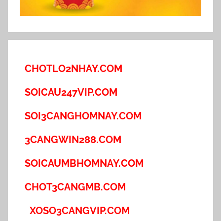
CHOTLO2NHAY.COM
SOICAU247VIP.COM
SOI3CANGHOMNAY.COM
3CANGWIN288.COM
SOICAUMBHOMNAY.COM
CHOT3CANGMB.COM
XOSO3CANGVIP.COM