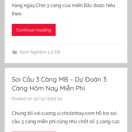
hàng ngày,Chơi 3 càng của miền Bắc được hiểu
theo
Continue reading
Kinh Nghiệm Lô Đề
Soi Cầu 3 Càng MB – Dự Đoán 3
Càng Hôm Nay Miễn Phí
Posted on
12/12/2021
by
Chúng tôi với cương vị chot2nhay.com hỗ trợ soi
cầu 3 càng miễn phí cũng như chốt số 3 càng cực