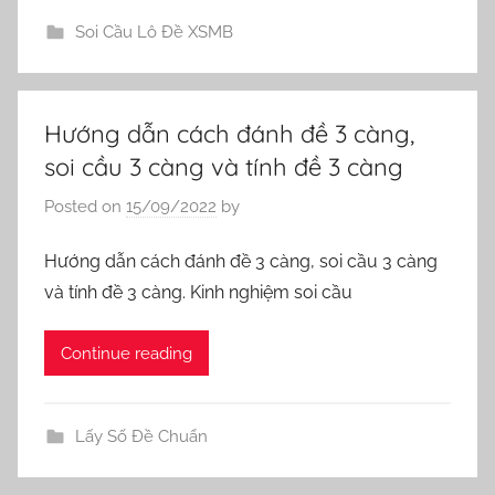
Soi Cầu Lô Đề XSMB
Hướng dẫn cách đánh đề 3 càng,
soi cầu 3 càng và tính đề 3 càng
Posted on
15/09/2022
by
Hướng dẫn cách đánh đề 3 càng, soi cầu 3 càng
và tính đề 3 càng. Kinh nghiệm soi cầu
Continue reading
Lấy Số Đề Chuẩn