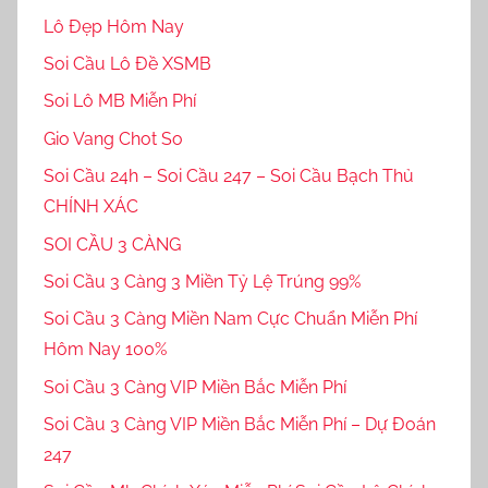
Lô Đẹp Hôm Nay
Soi Cầu Lô Đề XSMB
Soi Lô MB Miễn Phí
Gio Vang Chot So
Soi Cầu 24h – Soi Cầu 247 – Soi Cầu Bạch Thủ
CHÍNH XÁC
SOI CẦU 3 CÀNG
Soi Cầu 3 Càng 3 Miền Tỷ Lệ Trúng 99%
Soi Cầu 3 Càng Miền Nam Cực Chuẩn Miễn Phí
Hôm Nay 100%
Soi Cầu 3 Càng VIP Miền Bắc Miễn Phí
Soi Cầu 3 Càng VIP Miền Bắc Miễn Phí – Dự Đoán
247