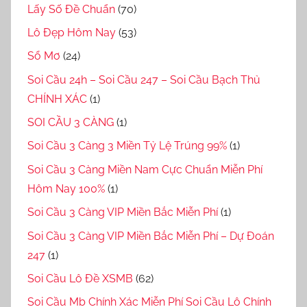
Lấy Số Đề Chuẩn
(70)
Lô Đẹp Hôm Nay
(53)
Sổ Mơ
(24)
Soi Cầu 24h – Soi Cầu 247 – Soi Cầu Bạch Thủ
CHÍNH XÁC
(1)
SOI CẦU 3 CÀNG
(1)
Soi Cầu 3 Càng 3 Miền Tỷ Lệ Trúng 99%
(1)
Soi Cầu 3 Càng Miền Nam Cực Chuẩn Miễn Phí
Hôm Nay 100%
(1)
Soi Cầu 3 Càng VIP Miền Bắc Miễn Phí
(1)
Soi Cầu 3 Càng VIP Miền Bắc Miễn Phí – Dự Đoán
247
(1)
Soi Cầu Lô Đề XSMB
(62)
Soi Cầu Mb Chính Xác Miễn Phí Soi Cầu Lô Chính