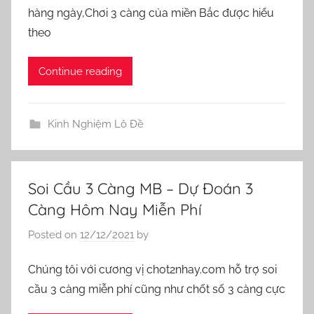
hàng ngày,Chơi 3 càng của miền Bắc được hiểu
theo
Continue reading
Kinh Nghiệm Lô Đề
Soi Cầu 3 Càng MB – Dự Đoán 3
Càng Hôm Nay Miễn Phí
Posted on
12/12/2021
by
Chúng tôi với cương vị chot2nhay.com hỗ trợ soi
cầu 3 càng miễn phí cũng như chốt số 3 càng cực