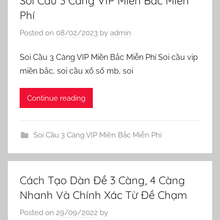
Soi Cầu 3 Càng VIP Miền Bắc Miễn
Phí
Posted on
08/02/2023
by
admin
Soi Cầu 3 Càng VIP Miền Bắc Miễn Phí Soi cầu vip
miền bắc, soi cầu xổ số mb, soi
Continue reading
Soi Cầu 3 Càng VIP Miền Bắc Miễn Phí
Cách Tạo Dàn Đề 3 Càng, 4 Càng
Nhanh Và Chính Xác Từ Đề Chạm
Posted on
29/09/2022
by