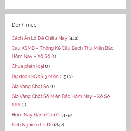
Danh mục
Cách Ăn Lô Đề Chiều Nay
(442)
Cau XSMB – Thống Kê Cầu Bạch Thủ Miền Bắc
Hôm Nay – Xổ Số
(1)
Chưa phân loại
(2)
Dự đoán KQXS 3 Miền
(1.510)
Gio Vang Chot So
(1)
Giờ Vàng Chốt Số Miền Bắc Hôm Nay – Xổ Số
666
(1)
Hôm Nay Đánh Con Gì
(479)
Kinh Nghiệm Lô Đề
(842)