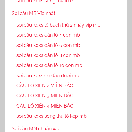
soi cầu kqxs song thủ lô mb
Soi cầu MB Víp nhất
soi cầu kqxs lô bạch thủ 2 nháy víp mb
soi cầu kqxs dàn lô 4 con mb
soi cầu kqxs dàn lô 6 con mb
soi cầu kqxs dàn lô 8 con mb
soi cầu kqxs dàn lô 10 con mb
soi cầu kqxs đề đầu đuôi mb
CẦU LÔ XIÊN 2 MIỀN BẮC
CẦU LÔ XIÊN 3 MIỀN BẮC
CẦU LÔ XIÊN 4 MIỀN BẮC
soi cầu kqxs song thủ lô kép mb
Soi cầu MN chuẩn xác