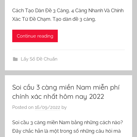
Cách Tạo Dàn Đề 3 Càng, 4 Càng Nhanh Và Chính
Xác Từ Đề Chạm. Tạo dàn đề 3 càng,
Continue reading
Lấy Số Đề Chuẩn
Soi cầu 3 càng miền Nam miễn phí
chính xác nhất hôm nay 2022
Posted on
16/09/2022
by
Soi cầu 3 càng miền Nam bằng những cách nào?
Đây chắc hẳn là một trong số những câu hỏi mà