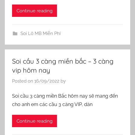
Continue reading
Soi Lô MB Miễn Phí
Soi cầu 3 càng miền bắc – 3 càng
vip hôm nay
Posted on
16/09/2022
by
Soi cầu 3 càng miền Bắc hôm nay sẽ mang đến
cho anh em các cầu 3 càng VIP, dàn
Continue reading