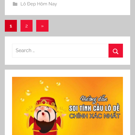
Lô Đẹp Hôm Nay
Phân
Next
1
2
»
Posts
trang
bài
viết