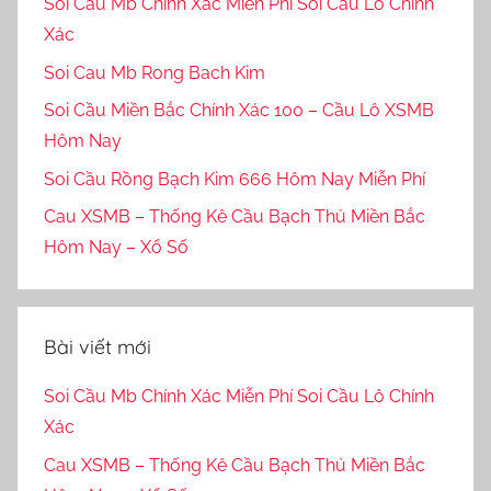
Soi Cầu Mb Chính Xác Miễn Phí Soi Cầu Lô Chính
Xác
Soi Cau Mb Rong Bach Kim
Soi Cầu Miền Bắc Chính Xác 100 – Cầu Lô XSMB
Hôm Nay
Soi Cầu Rồng Bạch Kim 666 Hôm Nay Miễn Phí
Cau XSMB – Thống Kê Cầu Bạch Thủ Miền Bắc
Hôm Nay – Xổ Số
Bài viết mới
Soi Cầu Mb Chính Xác Miễn Phí Soi Cầu Lô Chính
Xác
Cau XSMB – Thống Kê Cầu Bạch Thủ Miền Bắc