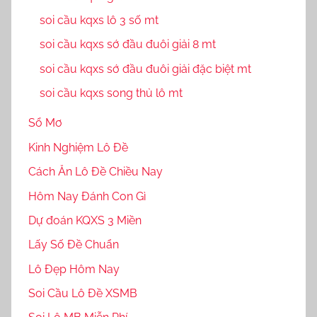
soi cầu kqxs lô 3 số mt
soi cầu kqxs sớ đầu đuôi giải 8 mt
soi cầu kqxs sớ đầu đuôi giải đặc biệt mt
soi cầu kqxs song thủ lô mt
Sổ Mơ
Kinh Nghiệm Lô Đề
Cách Ăn Lô Đề Chiều Nay
Hôm Nay Đánh Con Gì
Dự đoán KQXS 3 Miền
Lấy Số Đề Chuẩn
Lô Đẹp Hôm Nay
Soi Cầu Lô Đề XSMB