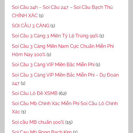
Soi Cầu 24h – Soi Cầu 247 – Soi Cầu Bạch Thủ
CHÍNH XÁC
(1)
SOI CẦU 3 CÀNG
(1)
Soi Cầu 3 Càng 3 Miền Tỷ Lệ Trúng 99%
(1)
Soi Cầu 3 Càng Miền Nam Cực Chuẩn Miễn Phí
Hôm Nay 100%
(1)
Soi Cầu 3 Càng VIP Miền Bắc Miễn Phí
(1)
Soi Cầu 3 Càng VIP Miền Bắc Miễn Phí – Dự Đoán
247
(1)
Soi Cầu Lô Đề XSMB
(62)
Soi Cầu Mb Chính Xác Miễn Phí Soi Cầu Lô Chính
Xác
(1)
Soi cầu MB chuẩn 100%
(15)
Soi Cau Mb Rong Bach Kim
(1)