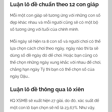
Luận lô đề chuẩn theo 12 con giáp
Mỗi một con giáp sẽ tương ứng với những con số
đẹp khác nhau và mỗi người cũng sẽ có một bộ
số tương ứng với tuổi của chính mình.
Mỗi ngày sẽ hiện ra 8 con số và người chơi có thể
lựa chọn cách chơi theo ngày, ngày nào thì ta sẽ
dùng số đề ngày đó để chơi. Hoặc bạn cũng có
thể chọn những ngày xung khắc với nhau để chơi,
chẳng hạn ngày Tý thì bạn có thể chọn số của
ngày Dậu…
Luận lô đề thông qua lô xiên
KQ XSMB sẽ xuất hiện 27 giải, do đó, xác suất để
một con lô bạn chọn sẽ nổ là 23,67%. Như vậy,