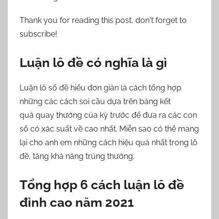
Thank you for reading this post, don't forget to
subscribe!
Luận lô đề có nghĩa là gì
Luận lô số đề hiểu đơn giản là cách tổng hợp
những các cách soi cầu dựa trên bảng kết
quả quay thưởng của kỳ trước để đưa ra các con
số có xác suất về cao nhất. Miễn sao có thể mang
lại cho anh em những cách hiệu quả nhất trong lô
đề, tăng khả năng trúng thưởng.
Tổng hợp 6 cách luận lô đề
đỉnh cao năm 2021