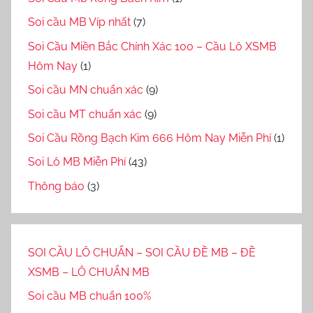
Soi cầu MB Víp nhất
(7)
Soi Cầu Miền Bắc Chính Xác 100 – Cầu Lô XSMB
Hôm Nay
(1)
Soi cầu MN chuẩn xác
(9)
Soi cầu MT chuẩn xác
(9)
Soi Cầu Rồng Bạch Kim 666 Hôm Nay Miễn Phí
(1)
Soi Lô MB Miễn Phí
(43)
Thông báo
(3)
SOI CẦU LÔ CHUẨN – SOI CẦU ĐỀ MB – ĐỀ
XSMB – LÔ CHUẨN MB
Soi cầu MB chuẩn 100%