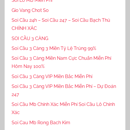
Soi Lô MB Miễn Phí
Gio Vang Chot So
Soi Cầu 24h – Soi Cầu 247 – Soi Cầu Bạch Thủ
CHÍNH XÁC
SOI CẦU 3 CÀNG
Soi Cầu 3 Càng 3 Miền Tỷ Lệ Trúng 99%
Soi Cầu 3 Càng Miền Nam Cực Chuẩn Miễn Phí
Hôm Nay 100%
Soi Cầu 3 Càng VIP Miền Bắc Miễn Phí
Soi Cầu 3 Càng VIP Miền Bắc Miễn Phí – Dự Đoán
247
Soi Cầu Mb Chính Xác Miễn Phí Soi Cầu Lô Chính
Xác
Soi Cau Mb Rong Bach Kim