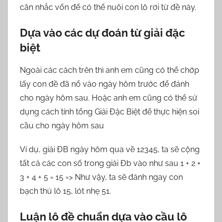
cân nhắc vốn để có thể nuôi con lô rơi từ đề này.
Dựa vào các dự đoán từ giải đặc
biệt
Ngoài các cách trên thì anh em cũng có thể chớp
lấy con đề đã nổ vào ngày hôm trước để đánh
cho ngày hôm sau. Hoặc anh em cũng có thể sử
dụng cách tính tổng Giải Đặc Biệt để thực hiện soi
cầu cho ngày hôm sau
Ví dụ, giải ĐB ngày hôm qua về 12345, ta sẽ cộng
tất cả các con số trong giải Đb vào như sau 1 + 2 +
3 + 4 + 5 = 15 => Như vậy, ta sẽ đánh ngay con
bạch thủ lô 15, lót nhẹ 51.
Luận lô đề chuẩn dựa vào cầu lô