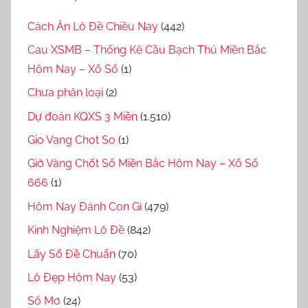
Cách Ăn Lô Đề Chiều Nay
(442)
Cau XSMB – Thống Kê Cầu Bạch Thủ Miền Bắc
Hôm Nay – Xổ Số
(1)
Chưa phân loại
(2)
Dự đoán KQXS 3 Miền
(1.510)
Gio Vang Chot So
(1)
Giờ Vàng Chốt Số Miền Bắc Hôm Nay – Xổ Số
666
(1)
Hôm Nay Đánh Con Gì
(479)
Kinh Nghiệm Lô Đề
(842)
Lấy Số Đề Chuẩn
(70)
Lô Đẹp Hôm Nay
(53)
Sổ Mơ
(24)