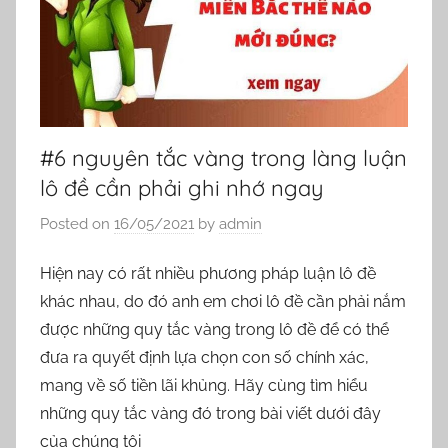
#6 nguyên tắc vàng trong làng luận
lô đề cần phải ghi nhớ ngay
Posted on
16/05/2021
by
admin
Hiện nay có rất nhiều phương pháp luận lô đề
khác nhau, do đó anh em chơi lô đề cần phải nắm
được những quy tắc vàng trong lô đề để có thể
đưa ra quyết định lựa chọn con số chính xác,
mang về số tiền lãi khủng. Hãy cùng tìm hiểu
những quy tắc vàng đó trong bài viết dưới đây
của chúng tôi