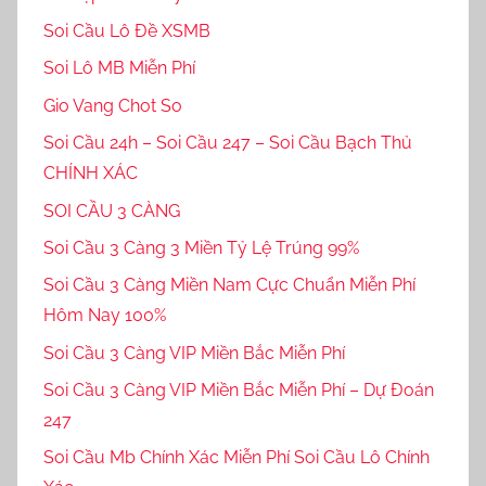
Soi Cầu Lô Đề XSMB
Soi Lô MB Miễn Phí
Gio Vang Chot So
Soi Cầu 24h – Soi Cầu 247 – Soi Cầu Bạch Thủ
CHÍNH XÁC
SOI CẦU 3 CÀNG
Soi Cầu 3 Càng 3 Miền Tỷ Lệ Trúng 99%
Soi Cầu 3 Càng Miền Nam Cực Chuẩn Miễn Phí
Hôm Nay 100%
Soi Cầu 3 Càng VIP Miền Bắc Miễn Phí
Soi Cầu 3 Càng VIP Miền Bắc Miễn Phí – Dự Đoán
247
Soi Cầu Mb Chính Xác Miễn Phí Soi Cầu Lô Chính