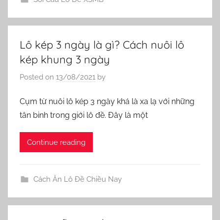
Lô kép 3 ngày là gì? Cách nuôi lô
kép khung 3 ngày
Posted on
13/08/2021
by
Cụm từ nuôi lô kép 3 ngày khá là xa lạ với những
tân binh trong giới lô đề. Đây là một
Continue reading
Cách Ăn Lô Đề Chiều Nay