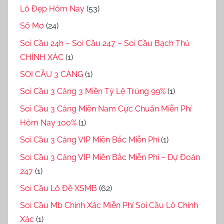
Lô Đẹp Hôm Nay
(53)
Sổ Mơ
(24)
Soi Cầu 24h – Soi Cầu 247 – Soi Cầu Bạch Thủ
CHÍNH XÁC
(1)
SOI CẦU 3 CÀNG
(1)
Soi Cầu 3 Càng 3 Miền Tỷ Lệ Trúng 99%
(1)
Soi Cầu 3 Càng Miền Nam Cực Chuẩn Miễn Phí
Hôm Nay 100%
(1)
Soi Cầu 3 Càng VIP Miền Bắc Miễn Phí
(1)
Soi Cầu 3 Càng VIP Miền Bắc Miễn Phí – Dự Đoán
247
(1)
Soi Cầu Lô Đề XSMB
(62)
Soi Cầu Mb Chính Xác Miễn Phí Soi Cầu Lô Chính
Xác
(1)