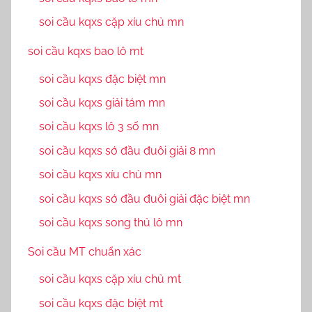
soi cầu kqxs cặp xíu chủ mn
soi cầu kqxs bao lô mt
soi cầu kqxs đặc biệt mn
soi cầu kqxs giải tám mn
soi cầu kqxs lô 3 số mn
soi cầu kqxs sớ đầu đuôi giải 8 mn
soi cầu kqxs xíu chủ mn
soi cầu kqxs sớ đầu đuôi giải đặc biệt mn
soi cầu kqxs song thủ lô mn
Soi cầu MT chuẩn xác
soi cầu kqxs cặp xíu chủ mt
soi cầu kqxs đặc biệt mt