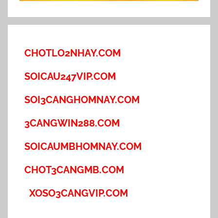
CHOTLO2NHAY.COM
SOICAU247VIP.COM
SOI3CANGHOMNAY.COM
3CANGWIN288.COM
SOICAUMBHOMNAY.COM
CHOT3CANGMB.COM
XOSO3CANGVIP.COM