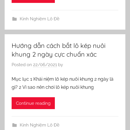
Kinh Nghiệm Lô Đề
Hướng dẫn cách bắt lô kép nuôi
khung 2 ngày cực chuẩn xác
Posted on
22/06/2021
by
Mục lục 1 Khái niệm lô kép nuôi khung 2 ngày là
gì? 2 Vì sao nên chơi lô kép nuôi khung
Continue reading
Kinh Nghiệm Lô Đề