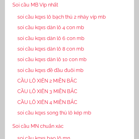
Soi cầu MB Víp nhất
soi cầu kqxs lô bạch thủ 2 nháy víp mb
soi cầu kqxs dàn lô 4 con mb
soi cầu kqxs dàn lô 6 con mb
soi cầu kqxs dàn lô 8 con mb
soi cầu kqxs dàn lô 10 con mb
soi cầu kqxs đề đầu đuôi mb
CẦU LÔ XIÊN 2 MIỀN BẮC
CẦU LÔ XIÊN 3 MIỀN BẮC
CẦU LÔ XIÊN 4 MIỀN BẮC
soi cầu kqxs song thủ lô kép mb
Soi cầu MN chuẩn xác
soi cầu kqxs bao lô mn