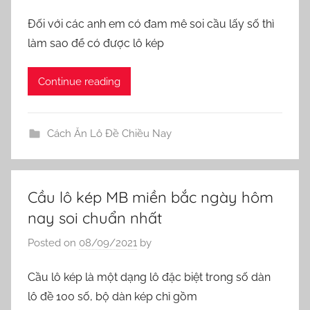
Đối với các anh em có đam mê soi cầu lấy số thì
làm sao để có được lô kép
Continue reading
Cách Ăn Lô Đề Chiều Nay
Cầu lô kép MB miền bắc ngày hôm
nay soi chuẩn nhất
Posted on
08/09/2021
by
Cầu lô kép là một dạng lô đặc biệt trong số dàn
lô đề 100 số, bộ dàn kép chỉ gồm