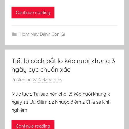
Continue reading
Hôm Nay Đánh Con Gì
Tiết lộ cách bắt lô kép nuôi khung 3
ngày cực chuẩn xác
Posted on
22/06/2021
by
Mục lục 1 Tại sao nên chơi lô kép nuôi khung 3
ngày 1.1 Ưu điểm 1.2 Nhược điểm 2 Chia sẻ kinh
nghiệm
Continue reading