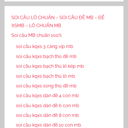
SOI CẦU LÔ CHUẨN – SOI CẦU ĐỀ MB – ĐỀ
XSMB – LÔ CHUẨN MB
Soi cầu MB chuẩn 100%
soi cầu kqxs 3 càng víp mb
soi cầu kqxs bạch thủ đề mb
soi cầu kqxs bạch thủ lô kép mb
soi cầu kqxs bạch thủ lô mb
soi cầu kqxs song thủ đề mb
soi cầu kqxs dàn đề 4 con mb
soi cầu kqxs dàn đề 6 con mb
soi cầu kqxs dàn đề 8 con mb
soi cầu kqxs dàn đề 10 con mb