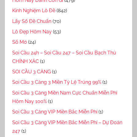
Hôm Nay Đánh Con Gì
(479)
Kinh Nghiệm Lô Đề
(842)
Lấy Số Đề Chuẩn
(70)
Lô Đẹp Hôm Nay
(53)
Sổ Mơ
(24)
Soi Cầu 24h – Soi Cầu 247 – Soi Cầu Bạch Thủ
CHÍNH XÁC
(1)
SOI CẦU 3 CÀNG
(1)
Soi Cầu 3 Càng 3 Miền Tỷ Lệ Trúng 99%
(1)
Soi Cầu 3 Càng Miền Nam Cực Chuẩn Miễn Phí
Hôm Nay 100%
(1)
Soi Cầu 3 Càng VIP Miền Bắc Miễn Phí
(1)
Soi Cầu 3 Càng VIP Miền Bắc Miễn Phí – Dự Đoán
247
(1)