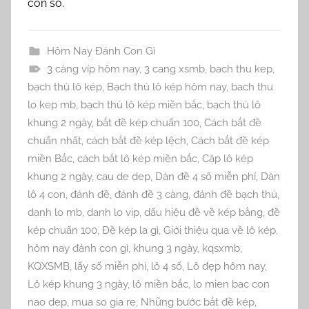
con số.
Hôm Nay Đánh Con Gì
3 càng víp hôm nay
,
3 cang xsmb
,
bach thu kep
,
bạch thủ lô kép
,
Bạch thủ lô kép hôm nay
,
bach thu
lo kep mb
,
bạch thủ lô kép miền bắc
,
bạch thủ lô
khung 2 ngày
,
bắt đề kép chuẩn 100
,
Cách bắt đề
chuẩn nhất
,
cách bắt đề kép lệch
,
Cách bắt đề kép
miền Bắc
,
cách bắt lô kép miền bắc
,
Cặp lô kép
khung 2 ngày
,
cau de dep
,
Dàn đề 4 số miễn phí
,
Dàn
lô 4 con
,
đánh đề
,
đánh đề 3 càng
,
đánh đề bạch thủ
,
danh lo mb
,
danh lo vip
,
dấu hiệu đề về kép bằng
,
đề
kép chuẩn 100
,
Đề kép la gì
,
Giới thiệu qua về lô kép
,
hôm nay đánh con gì
,
khung 3 ngày
,
kqsxmb
,
KQXSMB
,
lấy số miễn phí
,
lô 4 số
,
Lô đẹp hôm nay
,
Lô kép khung 3 ngày
,
lô miền bắc
,
lo mien bac con
nao dep
,
mua so gia re
,
Những bước bắt đề kép
,