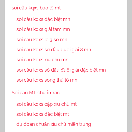
soi cầu kqxs bao lô mt
soi cầu kqxs đặc biệt mn
soi cầu kqxs giải tám mn
soi cầu kqxs lô 3 số mn
soi cầu kqxs sớ đầu đuôi giải 8 mn
soi cầu kqxs xíu chủ mn
soi cầu kqxs sớ đầu đuôi giải đặc biệt mn
soi cầu kqxs song thủ lô mn
Soi cầu MT chuẩn xác
soi cầu kqxs cặp xíu chủ mt
soi cầu kqxs đặc biệt mt
dự đoán chuẩn xíu chủ miền trung