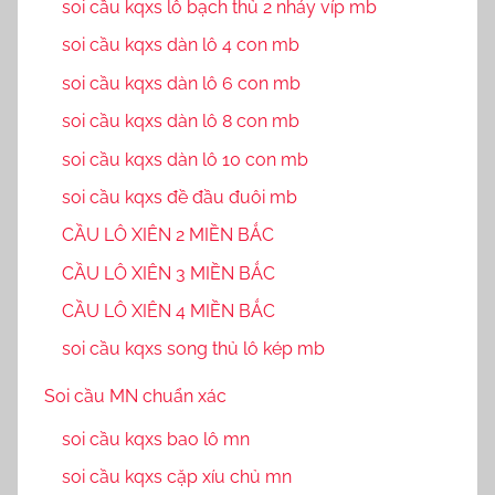
soi cầu kqxs lô bạch thủ 2 nháy víp mb
soi cầu kqxs dàn lô 4 con mb
soi cầu kqxs dàn lô 6 con mb
soi cầu kqxs dàn lô 8 con mb
soi cầu kqxs dàn lô 10 con mb
soi cầu kqxs đề đầu đuôi mb
CẦU LÔ XIÊN 2 MIỀN BẮC
CẦU LÔ XIÊN 3 MIỀN BẮC
CẦU LÔ XIÊN 4 MIỀN BẮC
soi cầu kqxs song thủ lô kép mb
Soi cầu MN chuẩn xác
soi cầu kqxs bao lô mn
soi cầu kqxs cặp xíu chủ mn