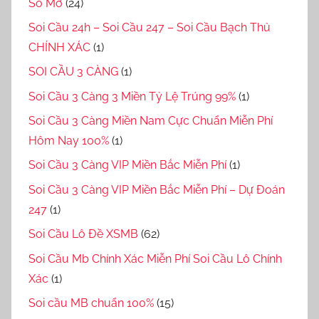
Sổ Mơ
(24)
Soi Cầu 24h – Soi Cầu 247 – Soi Cầu Bạch Thủ
CHÍNH XÁC
(1)
SOI CẦU 3 CÀNG
(1)
Soi Cầu 3 Càng 3 Miền Tỷ Lệ Trúng 99%
(1)
Soi Cầu 3 Càng Miền Nam Cực Chuẩn Miễn Phí
Hôm Nay 100%
(1)
Soi Cầu 3 Càng VIP Miền Bắc Miễn Phí
(1)
Soi Cầu 3 Càng VIP Miền Bắc Miễn Phí – Dự Đoán
247
(1)
Soi Cầu Lô Đề XSMB
(62)
Soi Cầu Mb Chính Xác Miễn Phí Soi Cầu Lô Chính
Xác
(1)
Soi cầu MB chuẩn 100%
(15)