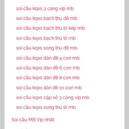
soi cầu kqxs 3 càng víp mb
soi cầu kqxs bạch thủ đề mb
soi cầu kqxs bạch thủ lô kép mb
soi cầu kqxs bạch thủ lô mb
soi cầu kqxs song thủ đề mb
soi cầu kqxs dàn đề 4 con mb
soi cầu kqxs dàn đề 6 con mb
soi cầu kqxs dàn đề 8 con mb
soi cầu kqxs dàn đề 10 con mb
soi cầu kqxs cặp số 3 càng víp mb
soi cầu kqxs song thủ lô mb
Soi cầu MB Víp nhất