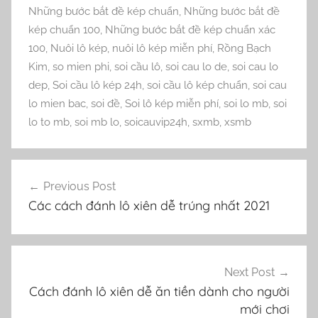
Những bước bắt đề kép chuẩn
,
Những bước bắt đề
kép chuẩn 100
,
Những bước bắt đề kép chuẩn xác
100
,
Nuôi lô kép
,
nuôi lô kép miễn phí
,
Rồng Bạch
Kim
,
so mien phi
,
soi cầu lô
,
soi cau lo de
,
soi cau lo
dep
,
Soi cầu lô kép 24h
,
soi cầu lô kép chuẩn
,
soi cau
lo mien bac
,
soi đề
,
Soi lô kép miễn phí
,
soi lo mb
,
soi
lo to mb
,
soi mb lo
,
soicauvip24h
,
sxmb
,
xsmb
Điều
Previous Post
hướng
Các cách đánh lô xiên dễ trúng nhất 2021
bài
viết
Next Post
Cách đánh lô xiên dễ ăn tiền dành cho người
mới chơi