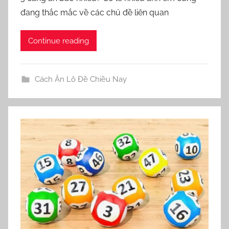
đang thắc mắc về các chủ đề liên quan
Continue reading
Cách Ăn Lô Đề Chiều Nay