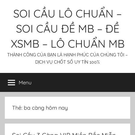
Skip
SOI CẦU LÔ CHUẨN –
to
content
SOI CẦU ĐỀ MB – ĐỀ
XSMB – LÔ CHUẨN MB
THÀNH CÔNG CỦA BẠN LÀ HẠNH PHÚC CỦA CHÚNG TÔI –
DỊCH VỤ CHỐT SỐ UY TÍN 100%
Menu
Thẻ:
ba càng hôm nay