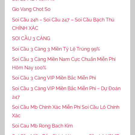
Gio Vang Chot So
Soi Cầu 24h – Soi Cầu 247 – Soi Cầu Bạch Thủ
CHÍNH XÁC
SOI CẦU 3 CÀNG
Soi Cầu 3 Càng 3 Miền Tỷ Lệ Trúng 99%
Soi Cầu 3 Càng Miền Nam Cực Chuẩn Miễn Phí
Hôm Nay 100%
Soi Cầu 3 Càng VIP Miền Bắc Miễn Phí
Soi Cầu 3 Càng VIP Miền Bắc Miễn Phí – Dự Đoán
247
Soi Cầu Mb Chính Xác Miễn Phí Soi Cầu Lô Chính
Xác
Soi Cau Mb Rong Bach Kim