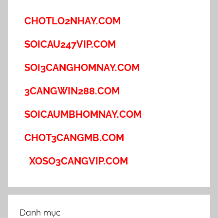
CHOTLO2NHAY.COM
SOICAU247VIP.COM
SOI3CANGHOMNAY.COM
3CANGWIN288.COM
SOICAUMBHOMNAY.COM
CHOT3CANGMB.COM
XOSO3CANGVIP.COM
Danh mục