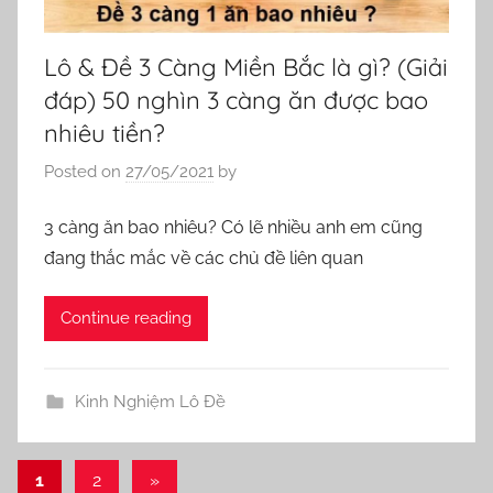
Lô & Đề 3 Càng Miền Bắc là gì? (Giải
đáp) 50 nghìn 3 càng ăn được bao
nhiêu tiền?
Posted on
27/05/2021
by
3 càng ăn bao nhiêu? Có lẽ nhiều anh em cũng
đang thắc mắc về các chủ đề liên quan
Continue reading
Kinh Nghiệm Lô Đề
Phân
Next
1
2
»