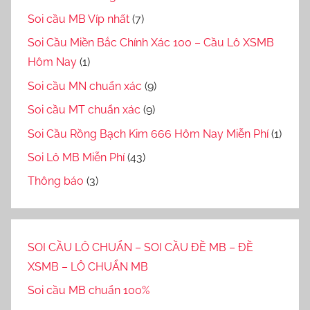
Soi cầu MB Víp nhất
(7)
Soi Cầu Miền Bắc Chính Xác 100 – Cầu Lô XSMB
Hôm Nay
(1)
Soi cầu MN chuẩn xác
(9)
Soi cầu MT chuẩn xác
(9)
Soi Cầu Rồng Bạch Kim 666 Hôm Nay Miễn Phí
(1)
Soi Lô MB Miễn Phí
(43)
Thông báo
(3)
SOI CẦU LÔ CHUẨN – SOI CẦU ĐỀ MB – ĐỀ
XSMB – LÔ CHUẨN MB
Soi cầu MB chuẩn 100%