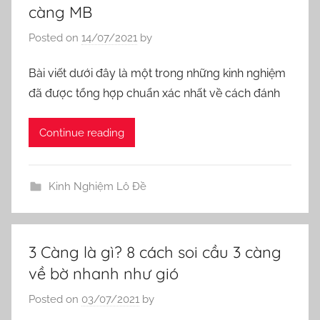
càng MB
Posted on
14/07/2021
by
Bài viết dưới đây là một trong những kinh nghiệm
đã được tổng hợp chuẩn xác nhất về cách đánh
Continue reading
Kinh Nghiệm Lô Đề
3 Càng là gì? 8 cách soi cầu 3 càng
về bờ nhanh như gió
Posted on
03/07/2021
by