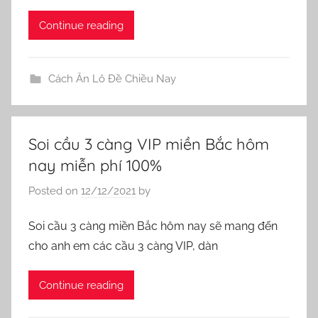
Continue reading
Cách Ăn Lô Đề Chiều Nay
Soi cầu 3 càng VIP miền Bắc hôm
nay miễn phí 100%
Posted on
12/12/2021
by
Soi cầu 3 càng miền Bắc hôm nay sẽ mang đến
cho anh em các cầu 3 càng VIP, dàn
Continue reading