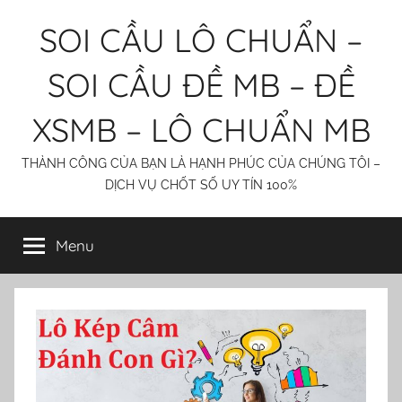
Skip
SOI CẦU LÔ CHUẨN –
to
content
SOI CẦU ĐỀ MB – ĐỀ
XSMB – LÔ CHUẨN MB
THÀNH CÔNG CỦA BẠN LÀ HẠNH PHÚC CỦA CHÚNG TÔI –
DỊCH VỤ CHỐT SỐ UY TÍN 100%
Menu