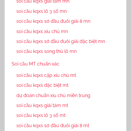
soi cầu kqxs giải tám mn
soi cầu kqxs lô 3 số mn
soi cầu kqxs sớ đầu đuôi giải 8 mn
soi cầu kqxs xíu chủ mn
soi cầu kqxs sớ đầu đuôi giải đặc biệt mn
soi cầu kqxs song thủ lô mn
Soi cầu MT chuẩn xác
soi cầu kqxs cặp xíu chủ mt
soi cầu kqxs đặc biệt mt
dự đoán chuẩn xíu chủ miền trung
soi cầu kqxs giải tám mt
soi cầu kqxs lô 3 số mt
soi cầu kqxs sớ đầu đuôi giải 8 mt