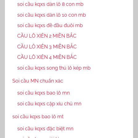
soi cầu kqxs dàn lô 8 con mb
soi cầu kqxs dàn lô 10 con mb
soi cầu kqxs đề đầu đuôi mb
CẦU LÔ XIÊN 2 MIỀN BẮC
CẦU LÔ XIÊN 3 MIỀN BẮC
CẦU LÔ XIÊN 4 MIỀN BẮC
soi cầu kqxs song thủ lô kép mb
Soi cầu MN chuẩn xác
soi cầu kqxs bao lô mn
soi cầu kqxs cặp xíu chủ mn
soi cầu kqxs bao lô mt
soi cầu kqxs đặc biệt mn