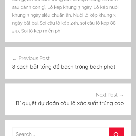
sau đánh con gì
,
Lô kép khung 3 ngày
,
Lô kép nuôi
khung 3 ngày siêu chuẩn ăn
,
Nuôi lô kép khung 3
ngày bất bại
,
Soi cầu lô kép 24h
,
soi cầu lô kép 88
247
,
Soi lô kép miễn phí
Điều
Previous Post
hướng
8 cách bắt tổng đề bách trúng bách phát
bài
viết
Next Post
Bí quyết dự đoán cầu lô xác suất trúng cao