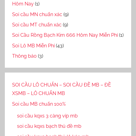
Hôm Nay
(1)
Soi cầu MN chuẩn xác
(9)
Soi cầu MT chuẩn xác
(9)
Soi Cầu Rồng Bạch Kim 666 Hôm Nay Miễn Phí
(1)
Soi Lô MB Miễn Phí
(43)
Thông báo
(3)
SOI CẦU LÔ CHUẨN – SOI CẦU ĐỀ MB – ĐỀ
XSMB – LÔ CHUẨN MB
Soi cầu MB chuẩn 100%
soi cầu kqxs 3 càng víp mb
soi cầu kqxs bạch thủ đề mb