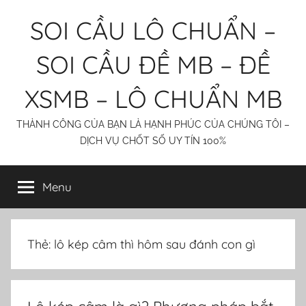
Skip
SOI CẦU LÔ CHUẨN –
to
content
SOI CẦU ĐỀ MB – ĐỀ
XSMB – LÔ CHUẨN MB
THÀNH CÔNG CỦA BẠN LÀ HẠNH PHÚC CỦA CHÚNG TÔI –
DỊCH VỤ CHỐT SỐ UY TÍN 100%
Menu
Thẻ:
lô kép câm thì hôm sau đánh con gì