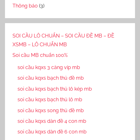
Thông báo
(3)
SOI CẦU LÔ CHUẨN – SOI CẦU ĐỀ MB – ĐỀ
XSMB – LÔ CHUẨN MB
Soi cầu MB chuẩn 100%
soi cầu kqxs 3 càng víp mb
soi cầu kqxs bạch thủ đề mb
soi cầu kqxs bạch thủ lô kép mb
soi cầu kqxs bạch thủ lô mb
soi cầu kqxs song thủ đề mb
soi cầu kqxs dàn đề 4 con mb
soi cầu kqxs dàn đề 6 con mb