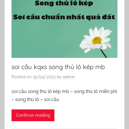
soi cầu kqxs song thủ lô kép mb
Posted on
15/04/2021
by
admin
soi cầu song thủ lô kép mb – song thủ lô miễn phí
– song thủ lô – soi cầu
Continue reading