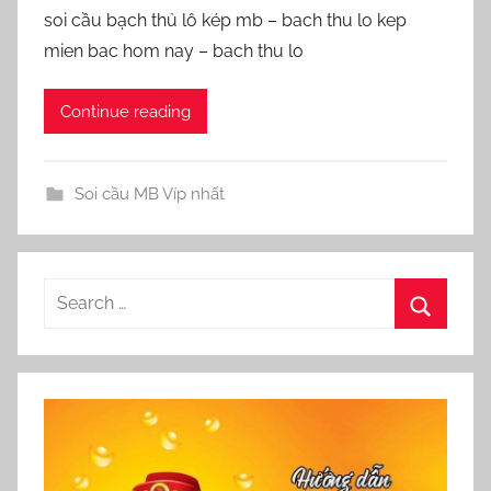
soi cầu bạch thủ lô kép mb – bach thu lo kep
mien bac hom nay – bach thu lo
Continue reading
Soi cầu MB Víp nhất