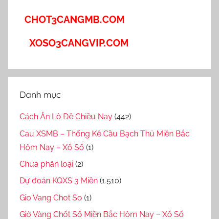
CHOT3CANGMB.COM
XOSO3CANGVIP.COM
Danh mục
Cách Ăn Lô Đề Chiều Nay
(442)
Cau XSMB – Thống Kê Cầu Bạch Thủ Miền Bắc
Hôm Nay – Xổ Số
(1)
Chưa phân loại
(2)
Dự đoán KQXS 3 Miền
(1.510)
Gio Vang Chot So
(1)
Giờ Vàng Chốt Số Miền Bắc Hôm Nay – Xổ Số