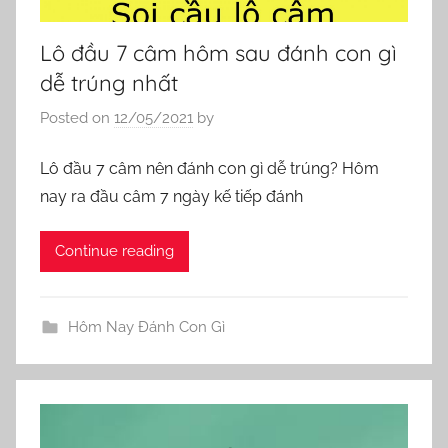
Lô đầu 7 câm hôm sau đánh con gì
dễ trúng nhất
Posted on
12/05/2021
by
Lô đầu 7 câm nên đánh con gì dễ trúng? Hôm
nay ra đầu câm 7 ngày kế tiếp đánh
Continue reading
Hôm Nay Đánh Con Gì