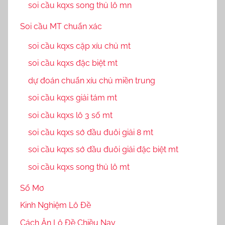
soi cầu kqxs song thủ lô mn
Soi cầu MT chuẩn xác
soi cầu kqxs cặp xíu chủ mt
soi cầu kqxs đặc biệt mt
dự đoán chuẩn xíu chủ miền trung
soi cầu kqxs giải tám mt
soi cầu kqxs lô 3 số mt
soi cầu kqxs sớ đầu đuôi giải 8 mt
soi cầu kqxs sớ đầu đuôi giải đặc biệt mt
soi cầu kqxs song thủ lô mt
Sổ Mơ
Kinh Nghiệm Lô Đề
Cách Ăn Lô Đề Chiều Nay