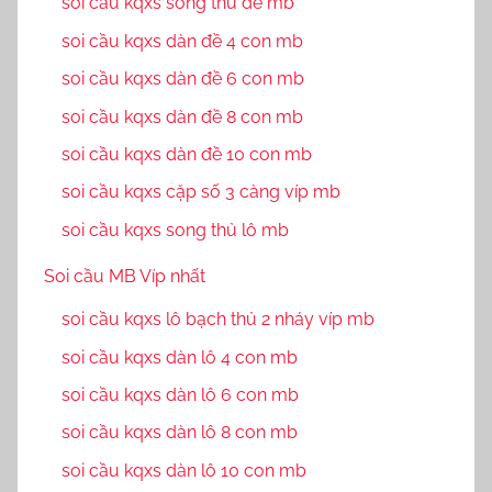
soi cầu kqxs song thủ đề mb
soi cầu kqxs dàn đề 4 con mb
soi cầu kqxs dàn đề 6 con mb
soi cầu kqxs dàn đề 8 con mb
soi cầu kqxs dàn đề 10 con mb
soi cầu kqxs cặp số 3 càng víp mb
soi cầu kqxs song thủ lô mb
Soi cầu MB Víp nhất
soi cầu kqxs lô bạch thủ 2 nháy víp mb
soi cầu kqxs dàn lô 4 con mb
soi cầu kqxs dàn lô 6 con mb
soi cầu kqxs dàn lô 8 con mb
soi cầu kqxs dàn lô 10 con mb