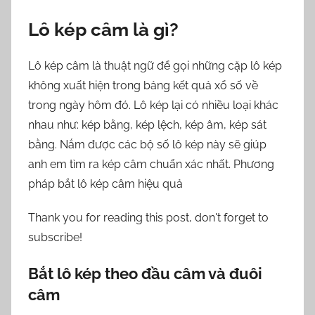
Lô kép câm là gì?
Lô kép câm là thuật ngữ để gọi những cặp lô kép
không xuất hiện trong bảng kết quả xổ số về
trong ngày hôm đó. Lô kép lại có nhiều loại khác
nhau như: kép bằng, kép lệch, kép âm, kép sát
bằng. Nắm được các bộ số lô kép này sẽ giúp
anh em tìm ra kép câm chuẩn xác nhất.
Phương
pháp bắt lô kép câm hiệu quả
Thank you for reading this post, don't forget to
subscribe!
Bắt lô kép theo đầu câm và đuôi
câm