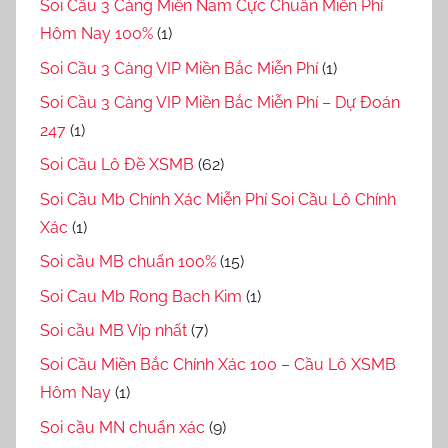
Soi Cầu 3 Càng Miền Nam Cực Chuẩn Miễn Phí
Hôm Nay 100%
(1)
Soi Cầu 3 Càng VIP Miền Bắc Miễn Phí
(1)
Soi Cầu 3 Càng VIP Miền Bắc Miễn Phí – Dự Đoán
247
(1)
Soi Cầu Lô Đề XSMB
(62)
Soi Cầu Mb Chính Xác Miễn Phí Soi Cầu Lô Chính
Xác
(1)
Soi cầu MB chuẩn 100%
(15)
Soi Cau Mb Rong Bach Kim
(1)
Soi cầu MB Víp nhất
(7)
Soi Cầu Miền Bắc Chính Xác 100 – Cầu Lô XSMB
Hôm Nay
(1)
Soi cầu MN chuẩn xác
(9)