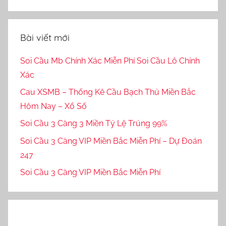
Bài viết mới
Soi Cầu Mb Chính Xác Miễn Phí Soi Cầu Lô Chính
Xác
Cau XSMB – Thống Kê Cầu Bạch Thủ Miền Bắc
Hôm Nay – Xổ Số
Soi Cầu 3 Càng 3 Miền Tỷ Lệ Trúng 99%
Soi Cầu 3 Càng VIP Miền Bắc Miễn Phí – Dự Đoán
247
Soi Cầu 3 Càng VIP Miền Bắc Miễn Phí