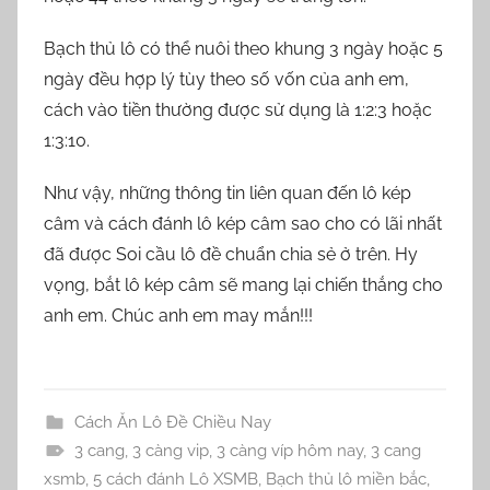
Bạch thủ lô có thể nuôi theo khung 3 ngày hoặc 5
ngày đều hợp lý tùy theo số vốn của anh em,
cách vào tiền thường được sử dụng là 1:2:3 hoặc
1:3:10.
Như vậy, những thông tin liên quan đến lô kép
câm và cách đánh lô kép câm sao cho có lãi nhất
đã được Soi cầu lô đề chuẩn chia sẻ ở trên. Hy
vọng, bắt lô kép câm sẽ mang lại chiến thắng cho
anh em. Chúc anh em may mắn!!!
Cách Ăn Lô Đề Chiều Nay
3 cang
,
3 càng vip
,
3 càng víp hôm nay
,
3 cang
xsmb
,
5 cách đánh Lô XSMB
,
Bạch thủ lô miền bắc
,