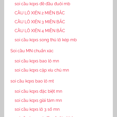
soi cầu kqxs đề đầu đuôi mb
CẦU LÔ XIÊN 2 MIỀN BẮC
CẦU LÔ XIÊN 3 MIỀN BẮC
CẦU LÔ XIÊN 4 MIỀN BẮC
soi cầu kqxs song thủ lô kép mb
Soi cầu MN chuẩn xác
soi cầu kqxs bao lô mn
soi cầu kqxs cặp xíu chủ mn
soi cầu kqxs bao lô mt
soi cầu kqxs đặc biệt mn
soi cầu kqxs giải tám mn
soi cầu kqxs lô 3 số mn