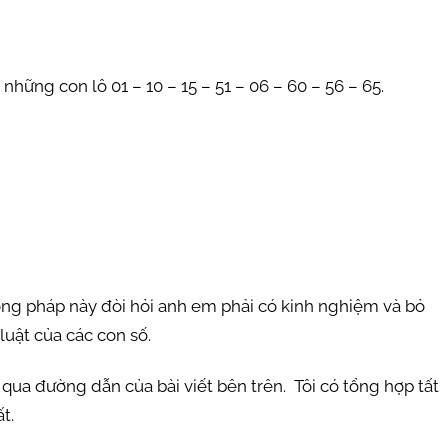
những con lô 01 – 10 – 15 – 51 – 06 – 60 – 56 – 65.
ơng pháp này đòi hỏi anh em phải có kinh nghiệm và bỏ
luật của các con số.
ua đường dẫn của bài viết bên trên. Tôi có tổng hợp tất
t.