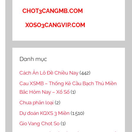
CHOT3CANGMB.COM
XOSO3CANGVIP.COM
Danh mục
Cách Ăn Lô Đề Chiều Nay
(442)
Cau XSMB – Thống Kê Cầu Bạch Thủ Miền
Bắc Hôm Nay – Xổ Số
(1)
Chưa phân loại
(2)
Dự đoán KQXS 3 Miền
(1.510)
Gio Vang Chot So
(1)