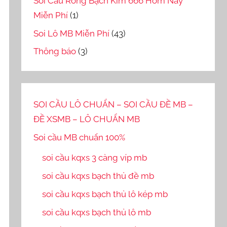
Soi Cầu Rồng Bạch Kim 666 Hôm Nay
Miễn Phí
(1)
Soi Lô MB Miễn Phí
(43)
Thông báo
(3)
SOI CẦU LÔ CHUẨN – SOI CẦU ĐỀ MB –
ĐỀ XSMB – LÔ CHUẨN MB
Soi cầu MB chuẩn 100%
soi cầu kqxs 3 càng víp mb
soi cầu kqxs bạch thủ đề mb
soi cầu kqxs bạch thủ lô kép mb
soi cầu kqxs bạch thủ lô mb