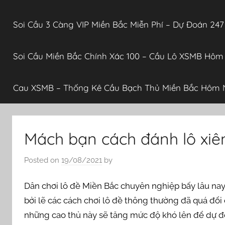
Soi Cầu 3 Càng VIP Miền Bắc Miễn Phí – Dự Đoán 247
Soi Cầu Miền Bắc Chính Xác 100 – Cầu Lô XSMB Hôm
Cau XSMB – Thống Kê Cầu Bạch Thủ Miền Bắc Hôm 
Mách bạn cách đánh lô xiê
Posted on
19/08/2021
by
Dân chơi lô đề Miền Bắc chuyên nghiệp bấy lâu nay 
bởi lẽ các cách chơi lô đề thông thường đã quá đổ
những cao thủ này sẽ tăng mức độ khó lên để dự đoá