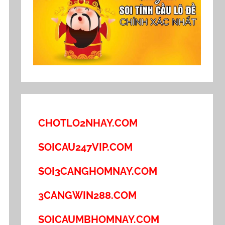
CHOTLO2NHAY.COM
SOICAU247VIP.COM
SOI3CANGHOMNAY.COM
3CANGWIN288.COM
SOICAUMBHOMNAY.COM