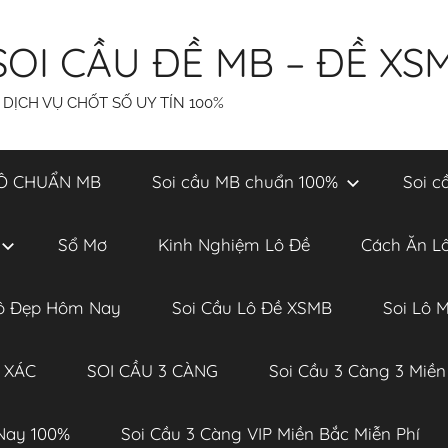
SOI CẦU ĐỀ MB – ĐỀ X
ỊCH VỤ CHỐT SỐ UY TÍN 100%
LÔ CHUẨN MB
Soi cầu MB chuẩn 100%
Soi c
Sổ Mơ
Kinh Nghiệm Lô Đề
Cách Ăn L
ô Đẹp Hôm Nay
Soi Cầu Lô Đề XSMB
Soi Lô 
H XÁC
SOI CẦU 3 CÀNG
Soi Cầu 3 Càng 3 Miền
Nay 100%
Soi Cầu 3 Càng VIP Miền Bắc Miễn Phí