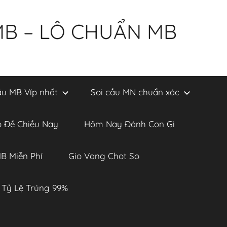
SMB – LÔ CHUẨN MB
ầu MB Víp nhất
Soi cầu MN chuẩn xác
ô Đề Chiều Nay
Hôm Nay Đánh Con Gì
MB Miễn Phí
Gio Vang Chot So
 Tỷ Lệ Trúng 99%