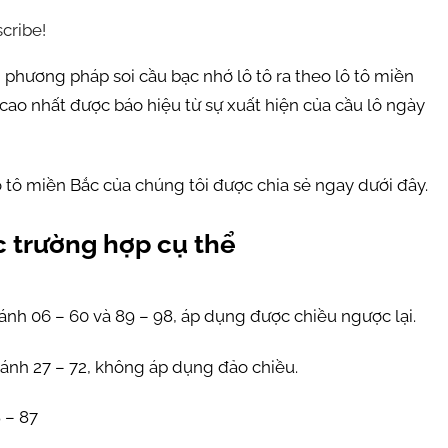
scribe!
 phương pháp soi cầu bạc nhớ lô tô ra theo lô tô miền
cao nhất được báo hiệu từ sự xuất hiện của cầu lô ngày
 tô miền Bắc của chúng tôi được chia sẻ ngay dưới đây.
ác trường hợp cụ thể
ánh 06 – 60 và 89 – 98, áp dụng được chiều ngược lại.
đánh 27 – 72, không áp dụng đảo chiều.
 – 87