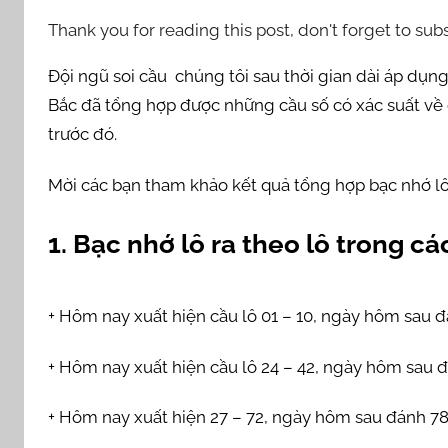
Thank you for reading this post, don't forget to sub
Đội ngũ soi cầu chúng tôi sau thời gian dài áp dụng
Bắc đã tổng hợp được những cầu số có xác suất về 
trước đó.
Mời các bạn tham khảo kết quả tổng hợp bạc nhớ lô
1. Bạc nhớ lô ra theo lô trong c
+ Hôm nay xuất hiện cầu lô 01 – 10, ngày hôm sau đ
+ Hôm nay xuất hiện cầu lô 24 – 42, ngày hôm sau 
+ Hôm nay xuất hiện 27 – 72, ngày hôm sau đánh 78