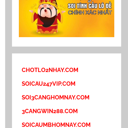
CHOTLO2NHAY.COM
SOICAU247VIP.COM
SOI3CANGHOMNAY.COM
3CANGWIN288.COM
SOICAUMBHOMNAY.COM