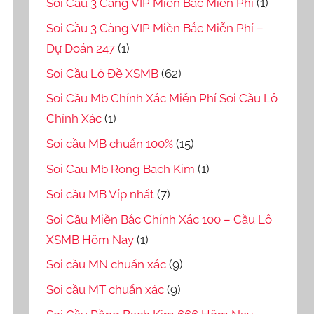
Soi Cầu 3 Càng VIP Miền Bắc Miễn Phí
(1)
Soi Cầu 3 Càng VIP Miền Bắc Miễn Phí –
Dự Đoán 247
(1)
Soi Cầu Lô Đề XSMB
(62)
Soi Cầu Mb Chính Xác Miễn Phí Soi Cầu Lô
Chính Xác
(1)
Soi cầu MB chuẩn 100%
(15)
Soi Cau Mb Rong Bach Kim
(1)
Soi cầu MB Víp nhất
(7)
Soi Cầu Miền Bắc Chính Xác 100 – Cầu Lô
XSMB Hôm Nay
(1)
Soi cầu MN chuẩn xác
(9)
Soi cầu MT chuẩn xác
(9)