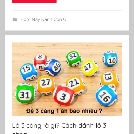
Hôm Nay Đánh Con Gì
Lô 3 càng là gì? Cách đánh lô 3