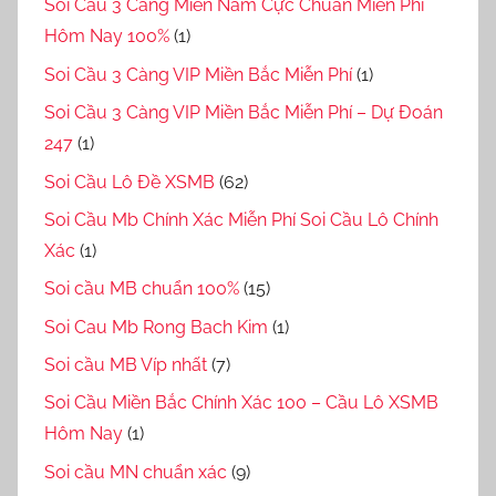
Soi Cầu 3 Càng Miền Nam Cực Chuẩn Miễn Phí
Hôm Nay 100%
(1)
Soi Cầu 3 Càng VIP Miền Bắc Miễn Phí
(1)
Soi Cầu 3 Càng VIP Miền Bắc Miễn Phí – Dự Đoán
247
(1)
Soi Cầu Lô Đề XSMB
(62)
Soi Cầu Mb Chính Xác Miễn Phí Soi Cầu Lô Chính
Xác
(1)
Soi cầu MB chuẩn 100%
(15)
Soi Cau Mb Rong Bach Kim
(1)
Soi cầu MB Víp nhất
(7)
Soi Cầu Miền Bắc Chính Xác 100 – Cầu Lô XSMB
Hôm Nay
(1)
Soi cầu MN chuẩn xác
(9)