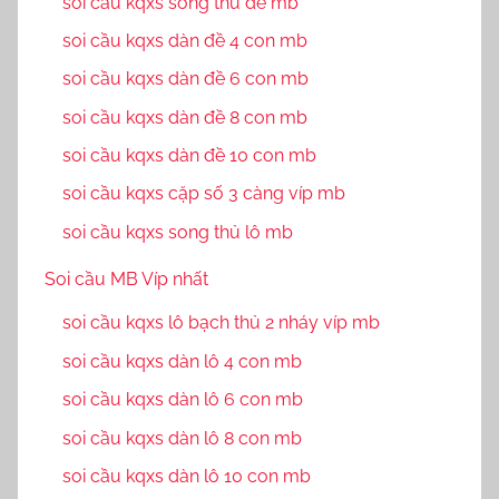
soi cầu kqxs song thủ đề mb
soi cầu kqxs dàn đề 4 con mb
soi cầu kqxs dàn đề 6 con mb
soi cầu kqxs dàn đề 8 con mb
soi cầu kqxs dàn đề 10 con mb
soi cầu kqxs cặp số 3 càng víp mb
soi cầu kqxs song thủ lô mb
Soi cầu MB Víp nhất
soi cầu kqxs lô bạch thủ 2 nháy víp mb
soi cầu kqxs dàn lô 4 con mb
soi cầu kqxs dàn lô 6 con mb
soi cầu kqxs dàn lô 8 con mb
soi cầu kqxs dàn lô 10 con mb