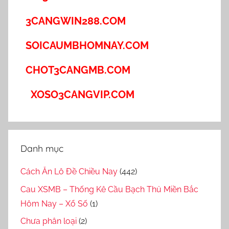
3CANGWIN288.COM
SOICAUMBHOMNAY.COM
CHOT3CANGMB.COM
XOSO3CANGVIP.COM
Danh mục
Cách Ăn Lô Đề Chiều Nay
(442)
Cau XSMB – Thống Kê Cầu Bạch Thủ Miền Bắc
Hôm Nay – Xổ Số
(1)
Chưa phân loại
(2)