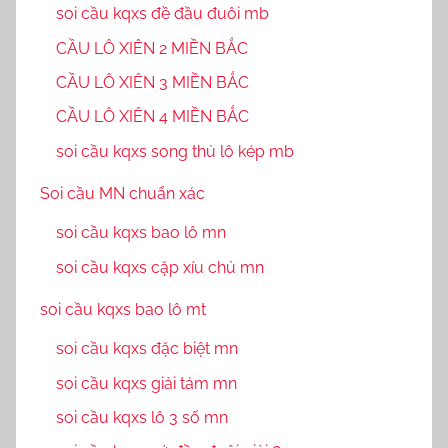
soi cầu kqxs đề đầu đuôi mb
CẦU LÔ XIÊN 2 MIỀN BẮC
CẦU LÔ XIÊN 3 MIỀN BẮC
CẦU LÔ XIÊN 4 MIỀN BẮC
soi cầu kqxs song thủ lô kép mb
Soi cầu MN chuẩn xác
soi cầu kqxs bao lô mn
soi cầu kqxs cặp xíu chủ mn
soi cầu kqxs bao lô mt
soi cầu kqxs đặc biệt mn
soi cầu kqxs giải tám mn
soi cầu kqxs lô 3 số mn