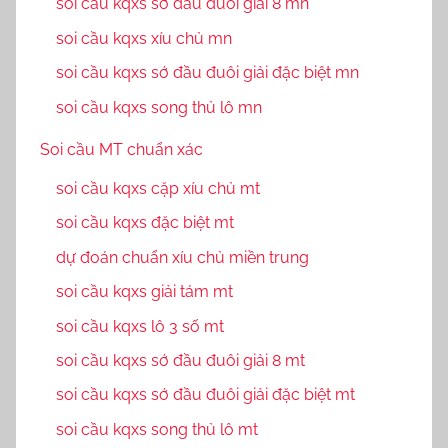
soi cầu kqxs sớ đầu đuôi giải 8 mn
soi cầu kqxs xíu chủ mn
soi cầu kqxs sớ đầu đuôi giải đặc biệt mn
soi cầu kqxs song thủ lô mn
Soi cầu MT chuẩn xác
soi cầu kqxs cặp xíu chủ mt
soi cầu kqxs đặc biệt mt
dự đoán chuẩn xíu chủ miền trung
soi cầu kqxs giải tám mt
soi cầu kqxs lô 3 số mt
soi cầu kqxs sớ đầu đuôi giải 8 mt
soi cầu kqxs sớ đầu đuôi giải đặc biệt mt
soi cầu kqxs song thủ lô mt