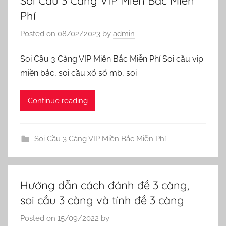
Soi Cầu 3 Càng VIP Miền Bắc Miễn
Phí
Posted on
08/02/2023
by
admin
Soi Cầu 3 Càng VIP Miền Bắc Miễn Phí Soi cầu vip
miền bắc, soi cầu xổ số mb, soi
Continue reading
Soi Cầu 3 Càng VIP Miền Bắc Miễn Phí
Hướng dẫn cách đánh đề 3 càng,
soi cầu 3 càng và tính đề 3 càng
Posted on
15/09/2022
by