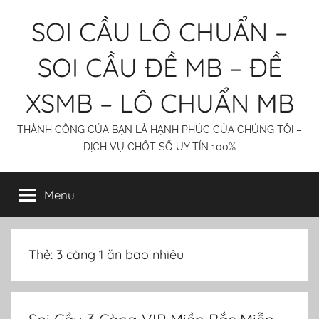
Skip
SOI CẦU LÔ CHUẨN –
to
content
SOI CẦU ĐỀ MB – ĐỀ
XSMB – LÔ CHUẨN MB
THÀNH CÔNG CỦA BẠN LÀ HẠNH PHÚC CỦA CHÚNG TÔI –
DỊCH VỤ CHỐT SỐ UY TÍN 100%
Menu
Thẻ:
3 càng 1 ăn bao nhiêu