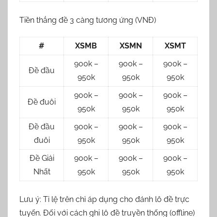
Tiền thắng đề 3 càng tương ứng (VNĐ)
#
XSMB
XSMN
XSMT
900k –
900k –
900k –
Đề đầu
950k
950k
950k
900k –
900k –
900k –
Đề đuôi
950k
950k
950k
Đề đầu
900k –
900k –
900k –
đuôi
950k
950k
950k
Đề Giải
900k –
900k –
900k –
Nhất
950k
950k
950k
Lưu ý: Tỉ lệ trên chỉ áp dụng cho đánh lô đề trực
tuyến. Đối với cách ghi lô đề truyền thống (offline)