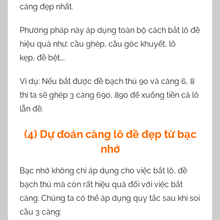
càng đẹp nhất.
Phương pháp này áp dụng toàn bộ cách bắt lô đề
hiệu quả như: cầu ghép, cầu góc khuyết, lô
kẹp, đề bệt….
Ví dụ: Nếu bắt được đề bạch thủ 90 và càng 6, 8
thì ta sẽ ghép 3 càng 690, 890 để xuống tiền cả lô
lẫn đề.
(4) Dự đoán càng lô đề đẹp từ bạc
nhớ
Bạc nhớ không chỉ áp dụng cho việc bắt lô, đề
bạch thủ mà còn rất hiệu quả đối với việc bắt
càng. Chúng ta có thể áp dụng quy tắc sau khi soi
cầu 3 càng: