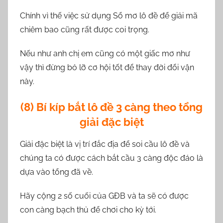
Chính vì thế việc sử dụng Sổ mơ lô đề để giải mã
chiêm bao cũng rất được coi trọng.
Nếu như anh chị em cũng có một giấc mơ như
vậy thì đừng bỏ lỡ cơ hội tốt để thay đời đổi vận
này.
(8) Bí kíp bắt lô đề 3 càng theo tổng
giải đặc biệt
Giải đặc biệt là vị trí đắc địa để soi cầu lô đề và
chúng ta có được cách bắt cầu 3 càng độc đáo là
dựa vào tổng đã về.
Hãy cộng 2 số cuối của GĐB và ta sẽ có được
con càng bạch thủ để chơi cho kỳ tới.