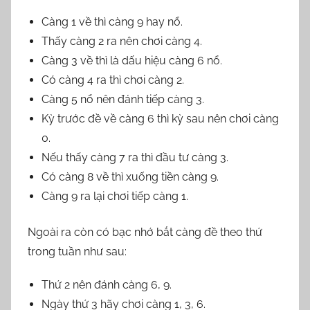
Càng 1 về thì càng 9 hay nổ.
Thấy càng 2 ra nên chơi càng 4.
Càng 3 về thì là dấu hiệu càng 6 nổ.
Có càng 4 ra thì chơi càng 2.
Càng 5 nổ nên đánh tiếp càng 3.
Kỳ trước đề về càng 6 thì kỳ sau nên chơi càng
0.
Nếu thấy càng 7 ra thì đầu tư càng 3.
Có càng 8 về thì xuống tiền càng 9.
Càng 9 ra lại chơi tiếp càng 1.
Ngoài ra còn có bạc nhớ bắt càng đề theo thứ
trong tuần như sau:
Thứ 2 nên đánh càng 6, 9.
Ngày thứ 3 hãy chơi càng 1, 3, 6.