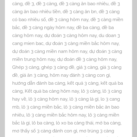
càng
,
đề 3
,
đề 3 càng
,
đề 3 càng ăn bao nhiêu
,
đề 3
càng ăn bao nhiêu tiền
,
đề 3 càng ăn bn
,
đề 3 càng
có bao nhiêu số
,
đề 3 càng hôm nay
,
đề 3 càng miền
bắc
,
đề 3 càng ngày hôm nay
,
đề ba càng
,
đề ba
càng hôm nay
,
dự đoán 3 càng hôm nay
,
du doan 3
cang mien bac
,
dự đoán 3 càng miền bắc hôm nay
,
dự đoán 3 càng miền nam hôm nay
,
dự đoán 3 càng
miền trung hôm nay
,
dự đoán đề 3 càng hôm nay
,
Ghép 3 càng
,
ghép 3 càng đề
,
giá 3 càng
,
giá 3 càng
đề
,
giá ăn 3 càng
,
hôm nay đánh 3 càng con gì
,
hướng dẫn đánh ba càng
,
kết quả 3 càng
,
kết quả ba
càng
,
Kết quả ba càng hôm nay
,
lô 3 càng
,
lô 3 càng
hay về
,
lô 3 càng hôm nay
,
lô 3 càng là gì
,
lo 3 cang
mb
,
lô 3 càng miền bắc
,
lô 3 càng miền bắc ăn bao
nhiêu
,
lô 3 càng miền bắc hôm nay
,
lô 3 càng miền
bắc là gì
,
lô ba càng
,
lò xo ba càng thái
,
mở ba càng
,
mơ thấy số 3 càng đánh con gì
,
mơ trúng 3 càng