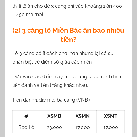
thì tỉ lệ ăn cho đề 3 càng chỉ vào khoảng 1 ăn 400
– 450 mà thôi.
(2) 3 càng lô Miền Bắc ăn bao nhiêu
tiền?
Lô 3 càng có ít cách chơi hơn nhưng lại có sự
phân biệt về điểm số giữa các miền.
Dựa vào đặc điểm này mà chúng ta có cách tính
tiền đánh và tiền thắng khác nhau.
Tiền đánh 1 điểm lô ba càng (VNĐ):
#
XSMB
XSMN
XSMT
Bao Lô
23.000
17.000
17.000