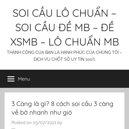
Skip
SOI CẦU LÔ CHUẨN –
to
content
SOI CẦU ĐỀ MB – ĐỀ
XSMB – LÔ CHUẨN MB
THÀNH CÔNG CỦA BẠN LÀ HẠNH PHÚC CỦA CHÚNG TÔI –
DỊCH VỤ CHỐT SỐ UY TÍN 100%
Menu
3 Càng là gì? 8 cách soi cầu 3 càng
về bờ nhanh như gió
Posted on
03/07/2021
by