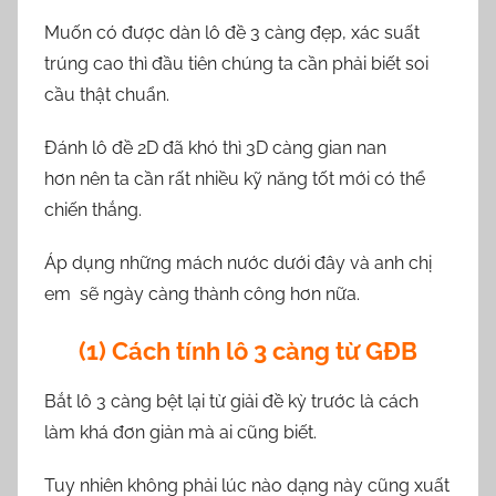
Muốn có được dàn lô đề 3 càng đẹp, xác suất
trúng cao thì đầu tiên chúng ta cần phải biết soi
cầu thật chuẩn.
Đánh lô đề 2D đã khó thì 3D càng gian nan
hơn nên ta cần rất nhiều kỹ năng tốt mới có thể
chiến thắng.
Áp dụng những mách nước dưới đây và anh chị
em sẽ ngày càng thành công hơn nữa.
(1) Cách tính lô 3 càng từ GĐB
Bắt lô 3 càng bệt lại từ giải đề kỳ trước là cách
làm khá đơn giản mà ai cũng biết.
Tuy nhiên không phải lúc nào dạng này cũng xuất