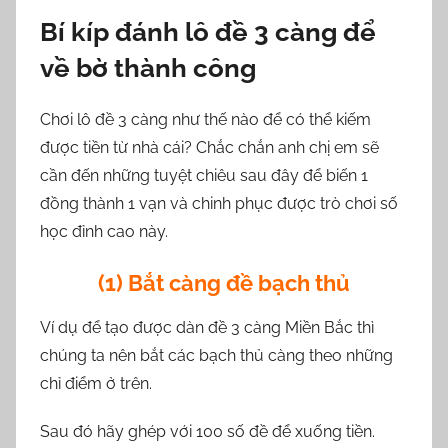
Bí kíp đánh lô đề 3 càng để
về bờ thành công
Chơi lô đề 3 càng như thế nào để có thể kiếm
được tiền từ nhà cái? Chắc chắn anh chị em sẽ
cần đến những tuyệt chiêu sau đây để biến 1
đồng thành 1 vạn và chinh phục được trò chơi số
học đỉnh cao này.
(1) Bắt càng đề bạch thủ
Ví dụ để tạo được dàn đề 3 càng Miền Bắc thì
chúng ta nên bắt các bạch thủ càng theo những
chỉ điểm ở trên.
Sau đó hãy ghép với 100 số đề để xuống tiền.