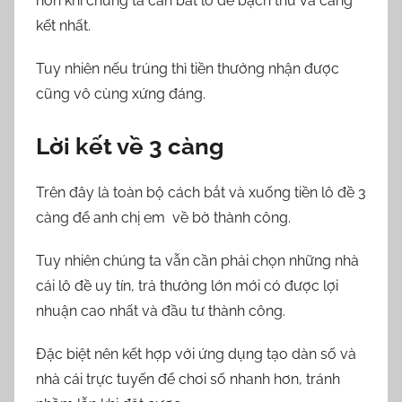
hơn khi chúng ta cần bắt lô đề bạch thủ và càng
kết nhất.
Tuy nhiên nếu trúng thì tiền thưởng nhận được
cũng vô cùng xứng đáng.
Lời kết về 3 càng
Trên đây là toàn bộ cách bắt và xuống tiền lô đề 3
càng để anh chị em về bờ thành công.
Tuy nhiên chúng ta vẫn cần phải chọn những nhà
cái lô đề uy tín, trả thưởng lớn mới có được lợi
nhuận cao nhất và đầu tư thành công.
Đặc biệt nên kết hợp với ứng dụng tạo dàn số và
nhà cái trực tuyến để chơi số nhanh hơn, tránh