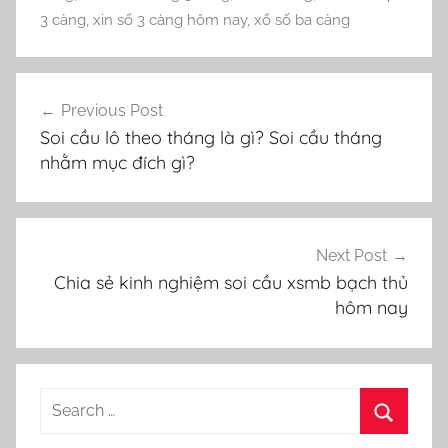
3 càng
,
xin số 3 càng hôm nay
,
xổ số ba càng
Điều
Previous Post
hướng
Soi cầu lô theo tháng là gì? Soi cầu tháng
bài
nhằm mục đích gì?
viết
Next Post
Chia sẻ kinh nghiệm soi cầu xsmb bạch thủ
hôm nay