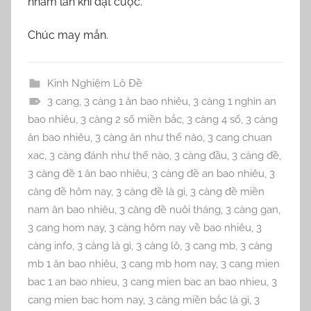
nhầm lẫn khi đặt cược.
Chúc may mắn.
Kinh Nghiệm Lô Đề
3 cang
,
3 càng 1 ăn bao nhiêu
,
3 càng 1 nghìn an
bao nhiêu
,
3 càng 2 số miền bắc
,
3 càng 4 số
,
3 càng
ăn bao nhiêu
,
3 càng ăn như thế nào
,
3 cang chuan
xac
,
3 càng đánh như thế nào
,
3 càng đầu
,
3 càng đề
,
3 càng đề 1 ăn bao nhiêu
,
3 càng đề an bao nhiêu
,
3
càng đề hôm nay
,
3 càng đề là gì
,
3 càng đề miền
nam ăn bao nhiêu
,
3 càng đề nuôi tháng
,
3 càng gan
,
3 cang hom nay
,
3 càng hôm nay về bao nhiêu
,
3
càng info
,
3 càng là gì
,
3 càng lô
,
3 cang mb
,
3 càng
mb 1 ăn bao nhiêu
,
3 cang mb hom nay
,
3 cang mien
bac 1 an bao nhieu
,
3 cang mien bac an bao nhieu
,
3
cang mien bac hom nay
,
3 càng miền bắc là gì
,
3