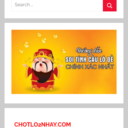
CHOTLO2NHAY.COM