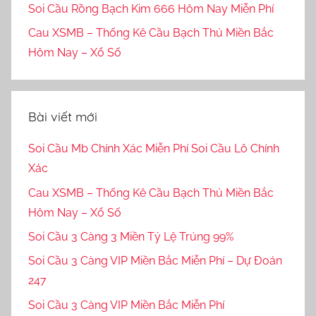
Soi Cầu Rồng Bạch Kim 666 Hôm Nay Miễn Phí
Cau XSMB – Thống Kê Cầu Bạch Thủ Miền Bắc
Hôm Nay – Xổ Số
Bài viết mới
Soi Cầu Mb Chính Xác Miễn Phí Soi Cầu Lô Chính
Xác
Cau XSMB – Thống Kê Cầu Bạch Thủ Miền Bắc
Hôm Nay – Xổ Số
Soi Cầu 3 Càng 3 Miền Tỷ Lệ Trúng 99%
Soi Cầu 3 Càng VIP Miền Bắc Miễn Phí – Dự Đoán
247
Soi Cầu 3 Càng VIP Miền Bắc Miễn Phí