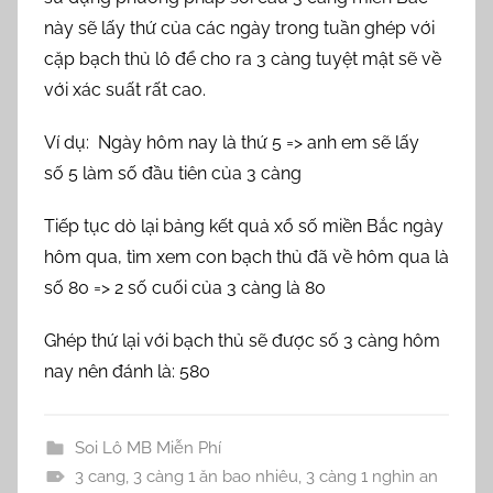
này sẽ lấy thứ của các ngày trong tuần ghép với
cặp bạch thủ lô để cho ra 3 càng tuyệt mật sẽ về
với xác suất rất cao.
Ví dụ:
Ngày hôm nay là thứ 5 => anh em sẽ lấy
số 5 làm số đầu tiên của 3 càng
Tiếp tục dò lại bảng kết quả xổ số miền Bắc ngày
hôm qua, tìm xem con bạch thủ đã về hôm qua là
số 80 => 2 số cuối của 3 càng là 80
Ghép thứ lại với bạch thủ sẽ được số 3 càng hôm
nay nên đánh là: 580
Soi Lô MB Miễn Phí
3 cang
,
3 càng 1 ăn bao nhiêu
,
3 càng 1 nghìn an