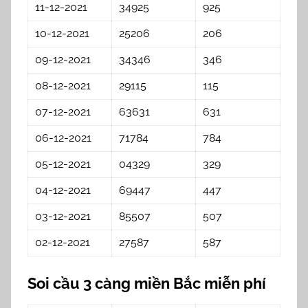
11-12-2021
34925
925
10-12-2021
25206
206
09-12-2021
34346
346
08-12-2021
29115
115
07-12-2021
63631
631
06-12-2021
71784
784
05-12-2021
04329
329
04-12-2021
69447
447
03-12-2021
85507
507
02-12-2021
27587
587
Soi cầu 3 càng miền Bắc miễn phí