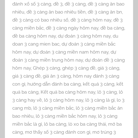
đánh xổ số 3 càng
,
đề 3
,
đề 3 càng
,
đề 3 càng ăn bao
nhiêu
,
đề 3 càng ăn bao nhiêu tiền
,
đề 3 càng ăn bn
,
đề 3 càng có bao nhiêu số
,
đề 3 càng hôm nay
,
đề 3
càng miền bắc
,
đề 3 càng ngày hôm nay
,
đề ba càng
,
đề ba càng hôm nay
,
dự đoán 3 càng hôm nay
,
du
doan 3 cang mien bac
,
dự đoán 3 càng miền bắc
hôm nay
,
dự đoán 3 càng miền nam hôm nay
,
dự
đoán 3 càng miền trung hôm nay
,
dự đoán đề 3 càng
hôm nay
,
Ghép 3 càng
,
ghép 3 càng đề
,
giá 3 càng
,
giá 3 càng đề
,
giá ăn 3 càng
,
hôm nay đánh 3 càng
con gì
,
hướng dẫn đánh ba càng
,
kết quả 3 càng
,
kết
quả ba càng
,
Kết quả ba càng hôm nay
,
lô 3 càng
,
lô
3 càng hay về
,
lô 3 càng hôm nay
,
lô 3 càng là gì
,
lo 3
cang mb
,
lô 3 càng miền bắc
,
lô 3 càng miền bắc ăn
bao nhiêu
,
lô 3 càng miền bắc hôm nay
,
lô 3 càng
miền bắc là gì
,
lô ba càng
,
lò xo ba càng thái
,
mở ba
càng
,
mơ thấy số 3 càng đánh con gì
,
mơ trúng 3