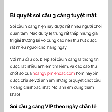
Bí quyết soi cầu 3 càng tuyệt mật
Soi cầu 3 càng hiện nay được rất nhiều người chơi
quan tâm. Mặc dù tỷ lệ trúng rất thấp nhưng giá
trị giải thưởng lại vô cùng cao nên thu hút được
rất nhiều người chơi hàng ngày.
Với nhu cầu đó, bí kíp soi cầu 3 càng là thông tin
được rất nhiều anh em tìm kiếm. Và các cao thủ
chốt số của
3cangvipmienbac.com
hôm nay xin
được chia sẻ với anh em những bí quyết chốt cầu
3 càng chính xác nhất. Mời anh em cùng tham
khảo!
Soi cầu 3 càng VIP theo ngày chẵn lẻ