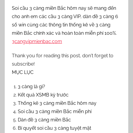
Soi cầu 3 càng miền Bắc hôm nay sẽ mang đến
cho anh em các cầu 3 càng VIP, dàn đề 3 càng 6
số win cùng các thông tin thống kê về 3 càng
miền Bắc chính xác và hoàn toàn miễn phí 100%.
3cangvipmienbac.com
Thank you for reading this post, don't forget to
subscribe!
MỤC LỤC
3 càng là gì?
Kết quả XSMB kỳ trước
Thống kê 3 càng miền Bắc hôm nay
Soi cầu 3 càng miền Bắc miễn phí
Dàn đề 3 càng miền Bắc
Bí quyết soi cầu 3 càng tuyệt mật