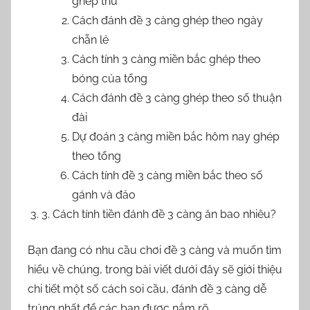
ghép thứ
Cách đánh đề 3 càng ghép theo ngày
chẵn lẻ
Cách tính 3 càng miền bắc ghép theo
bóng của tổng
Cách đánh đề 3 càng ghép theo số thuận
đài
Dự đoán 3 càng miền bắc hôm nay ghép
theo tổng
Cách tính đề 3 càng miền bắc theo số
gánh và đảo
3. Cách tính tiền đánh đề 3 càng ăn bao nhiêu?
Bạn đang có nhu cầu chơi đề 3 càng và muốn tìm
hiểu về chúng, trong bài viết dưới đây sẽ giới thiệu
chi tiết một số cách soi cầu, đánh đề 3 càng dễ
trúng nhất để các bạn được nắm rõ.