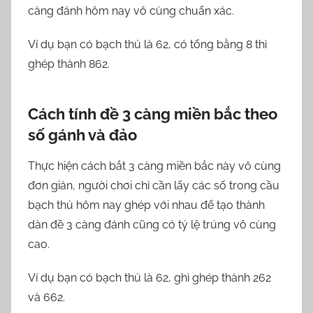
càng đánh hôm nay vô cùng chuẩn xác.
Ví dụ bạn có bạch thủ là 62, có tổng bằng 8 thì
ghép thành 862.
Cách tính đề 3 càng miền bắc theo
số gánh và đảo
Thực hiện cách bắt 3 càng miền bắc này vô cùng
đơn giản, người chơi chỉ cần lấy các số trong cầu
bạch thủ hôm nay ghép với nhau để tạo thành
dàn đề 3 càng đánh cũng có tỷ lệ trúng vô cùng
cao.
Ví dụ bạn có bạch thủ là 62, ghì ghép thành 262
và 662.