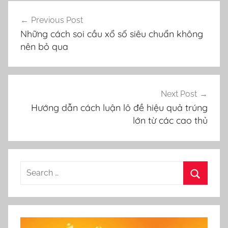
Điều
Previous Post
hướng
Những cách soi cầu xổ số siêu chuẩn không
bài
nên bỏ qua
viết
Next Post
Hướng dẫn cách luận lô đề hiệu quả trúng
lớn từ các cao thủ