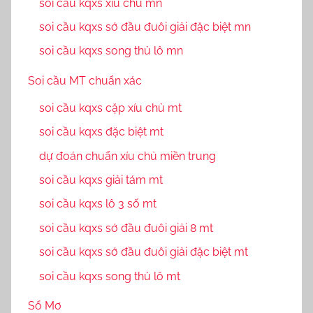
soi cầu kqxs xíu chủ mn
soi cầu kqxs sớ đầu đuôi giải đặc biệt mn
soi cầu kqxs song thủ lô mn
Soi cầu MT chuẩn xác
soi cầu kqxs cặp xíu chủ mt
soi cầu kqxs đặc biệt mt
dự đoán chuẩn xíu chủ miền trung
soi cầu kqxs giải tám mt
soi cầu kqxs lô 3 số mt
soi cầu kqxs sớ đầu đuôi giải 8 mt
soi cầu kqxs sớ đầu đuôi giải đặc biệt mt
soi cầu kqxs song thủ lô mt
Sổ Mơ