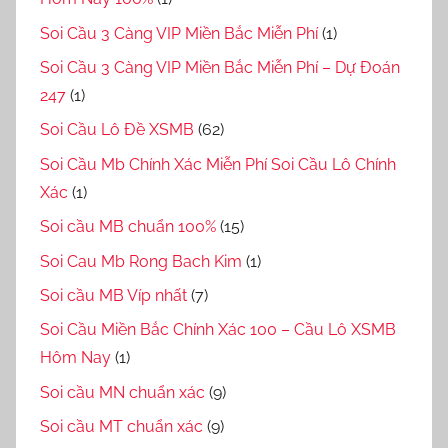
Soi Cầu 3 Càng VIP Miền Bắc Miễn Phí
(1)
Soi Cầu 3 Càng VIP Miền Bắc Miễn Phí – Dự Đoán
247
(1)
Soi Cầu Lô Đề XSMB
(62)
Soi Cầu Mb Chính Xác Miễn Phí Soi Cầu Lô Chính
Xác
(1)
Soi cầu MB chuẩn 100%
(15)
Soi Cau Mb Rong Bach Kim
(1)
Soi cầu MB Víp nhất
(7)
Soi Cầu Miền Bắc Chính Xác 100 – Cầu Lô XSMB
Hôm Nay
(1)
Soi cầu MN chuẩn xác
(9)
Soi cầu MT chuẩn xác
(9)