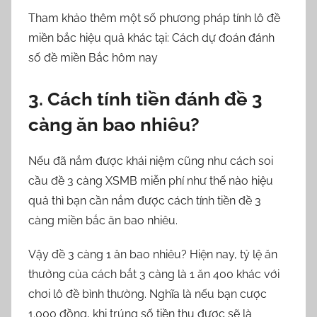
Tham khảo thêm một số phương pháp tính lô đề
miền bắc hiệu quả khác tại: Cách dự đoán đánh
số đề miền Bắc hôm nay
3. Cách tính tiền đánh đề 3
càng ăn bao nhiêu?
Nếu đã nắm được khái niệm cũng như cách soi
cầu đề 3 càng XSMB miễn phí như thế nào hiệu
quả thì bạn cần nắm được cách tính tiền đề 3
càng miền bắc ăn bao nhiêu.
Vậy đề 3 càng 1 ăn bao nhiêu? Hiện nay, tỷ lệ ăn
thưởng của cách bắt 3 càng là 1 ăn 400 khác với
chơi lô đề bình thường. Nghĩa là nếu bạn cược
1.000 đồng, khi trúng số tiền thu được sẽ là