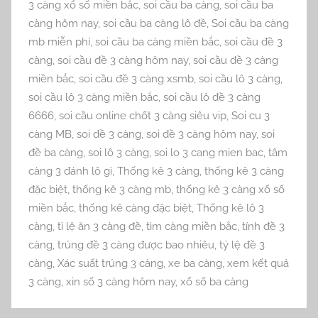
3 càng xổ số miền bắc
,
soi cầu ba càng
,
soi cầu ba
càng hôm nay
,
soi cầu ba càng lô đề
,
Soi cầu ba càng
mb miễn phí
,
soi cầu ba càng miền bắc
,
soi cầu đề 3
càng
,
soi cầu đề 3 càng hôm nay
,
soi cầu đề 3 càng
miền bắc
,
soi cầu đề 3 càng xsmb
,
soi cầu lô 3 càng
,
soi cầu lô 3 càng miền bắc
,
soi cầu lô đề 3 càng
6666
,
soi cầu online chốt 3 càng siêu vip
,
Soi cu 3
càng MB
,
soi đề 3 càng
,
soi đề 3 càng hôm nay
,
soi
đề ba càng
,
soi lô 3 càng
,
soi lo 3 cang mien bac
,
tâm
càng 3 đánh lô gì
,
Thống kê 3 càng
,
thống kê 3 càng
đặc biệt
,
thống kê 3 càng mb
,
thống kê 3 càng xổ số
miền bắc
,
thống kê càng đặc biệt
,
Thống kê lô 3
càng
,
tỉ lệ ăn 3 càng đề
,
tìm càng miền bắc
,
tính đề 3
càng
,
trúng đề 3 càng được bao nhiêu
,
tỷ lệ đề 3
càng
,
Xác suất trúng 3 càng
,
xe ba càng
,
xem kết quả
3 càng
,
xin số 3 càng hôm nay
,
xổ số ba càng