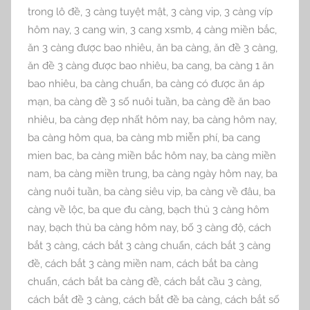
trong lô đề
,
3 càng tuyệt mật
,
3 càng vip
,
3 càng víp
hôm nay
,
3 cang win
,
3 cang xsmb
,
4 càng miền bắc
,
ăn 3 càng được bao nhiêu
,
ăn ba càng
,
ăn đề 3 càng
,
ăn đề 3 càng được bao nhiêu
,
ba cang
,
ba càng 1 ăn
bao nhiêu
,
ba càng chuẩn
,
ba càng có được ăn áp
mạn
,
ba càng đề 3 số nuôi tuần
,
ba càng đề ăn bao
nhiêu
,
ba càng đẹp nhất hôm nay
,
ba càng hôm nay
,
ba càng hôm qua
,
ba càng mb miễn phí
,
ba cang
mien bac
,
ba càng miền bắc hôm nay
,
ba càng miền
nam
,
ba càng miền trung
,
ba càng ngày hôm nay
,
ba
càng nuôi tuần
,
ba càng siêu vip
,
ba càng về đâu
,
ba
càng về lộc
,
ba que đu càng
,
bạch thủ 3 càng hôm
nay
,
bạch thủ ba càng hôm nay
,
bố 3 càng độ
,
cách
bắt 3 càng
,
cách bắt 3 càng chuẩn
,
cách bắt 3 càng
đề
,
cách bắt 3 càng miền nam
,
cách bắt ba càng
chuẩn
,
cách bắt ba càng đề
,
cách bắt cầu 3 càng
,
cách bắt đề 3 càng
,
cách bắt đề ba càng
,
cách bắt số