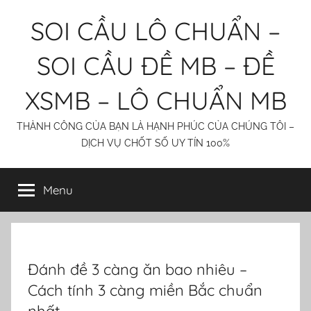
Skip
SOI CẦU LÔ CHUẨN –
to
content
SOI CẦU ĐỀ MB – ĐỀ
XSMB – LÔ CHUẨN MB
THÀNH CÔNG CỦA BẠN LÀ HẠNH PHÚC CỦA CHÚNG TÔI –
DỊCH VỤ CHỐT SỐ UY TÍN 100%
Menu
Đánh đề 3 càng ăn bao nhiêu –
Cách tính 3 càng miền Bắc chuẩn