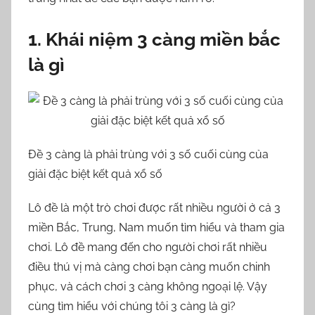
1. Khái niệm 3 càng miền bắc
là gì
Đề 3 càng là phải trùng với 3 số cuối cùng của
giải đặc biệt kết quả xổ số
Lô đề là một trò chơi được rất nhiều người ở cả 3
miền Bắc, Trung, Nam muốn tìm hiểu và tham gia
chơi. Lô đề mang đến cho người chơi rất nhiều
điều thú vị mà càng chơi bạn càng muốn chinh
phục, và cách chơi 3 càng không ngoại lệ. Vậy
cùng tìm hiểu với chúng tôi 3 càng là gì?