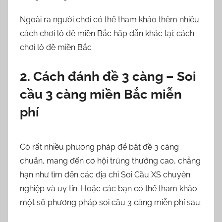
Ngoài ra người chơi có thể tham khảo thêm nhiều
cách chơi lô đề miền Bắc hấp dẫn khác tại: cách
chơi lô đề miền Bắc
2. Cách đánh đề 3 càng – Soi
cầu 3 càng miền Bắc miễn
phí
Có rất nhiều phương pháp để bắt đề 3 càng
chuẩn, mang đến cơ hội trúng thưởng cao, chẳng
hạn như tìm đến các địa chỉ Soi Cầu XS chuyên
nghiệp và uy tín. Hoặc các bạn có thể tham khảo
một số phương pháp soi cầu 3 càng miễn phí sau: