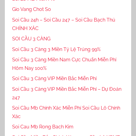
Gio Vang Chot So
Soi Cầu 24h – Soi Cầu 247 – Soi Cầu Bạch Thủ
CHÍNH XÁC
SOI CẦU 3 CÀNG
Soi Cầu 3 Càng 3 Miền Tỷ Lệ Trúng 99%
Soi Cầu 3 Càng Miền Nam Cực Chuẩn Miễn Phí
Hôm Nay 100%
Soi Cầu 3 Càng VIP Miền Bắc Miễn Phí
Soi Cầu 3 Càng VIP Miền Bắc Miễn Phí – Dự Đoán
247
Soi Cầu Mb Chính Xác Miễn Phí Soi Cầu Lô Chính
Xác
Soi Cau Mb Rong Bach Kim