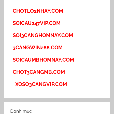
CHOTLO2NHAY.COM
SOICAU247VIP.COM
SOI3CANGHOMNAY.COM
3CANGWIN288.COM
SOICAUMBHOMNAY.COM
CHOT3CANGMB.COM
XOSO3CANGVIP.COM
Danh mục