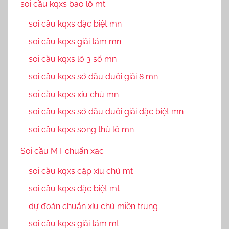
soi cầu kqxs bao lô mt
soi cầu kqxs đặc biệt mn
soi cầu kqxs giải tám mn
soi cầu kqxs lô 3 số mn
soi cầu kqxs sớ đầu đuôi giải 8 mn
soi cầu kqxs xíu chủ mn
soi cầu kqxs sớ đầu đuôi giải đặc biệt mn
soi cầu kqxs song thủ lô mn
Soi cầu MT chuẩn xác
soi cầu kqxs cặp xíu chủ mt
soi cầu kqxs đặc biệt mt
dự đoán chuẩn xíu chủ miền trung
soi cầu kqxs giải tám mt