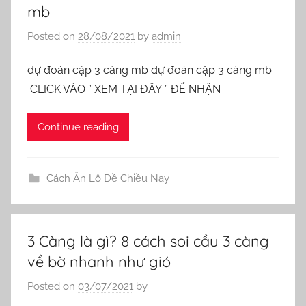
mb
Posted on
28/08/2021
by
admin
dự đoán cặp 3 càng mb dự đoán cặp 3 càng mb
CLICK VÀO ” XEM TẠI ĐÂY ” ĐỂ NHẬN
Continue reading
Cách Ăn Lô Đề Chiều Nay
3 Càng là gì? 8 cách soi cầu 3 càng
về bờ nhanh như gió
Posted on
03/07/2021
by