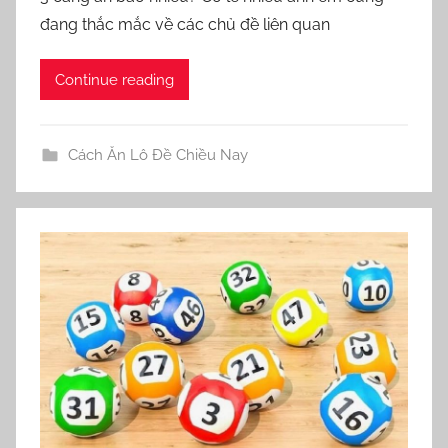
đang thắc mắc về các chủ đề liên quan
Continue reading
Cách Ăn Lô Đề Chiều Nay