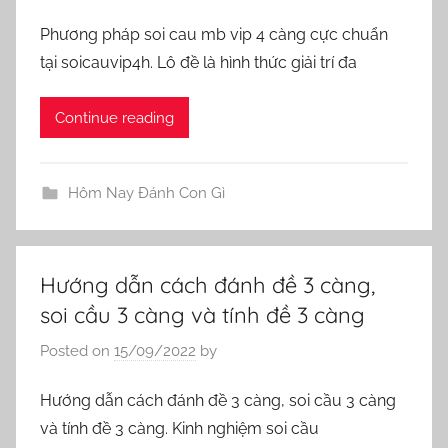
Phương pháp soi cau mb vip 4 càng cực chuẩn
tại soicauvip4h. Lô đề là hình thức giải trí đa
Continue reading
Hôm Nay Đánh Con Gì
Hướng dẫn cách đánh đề 3 càng,
soi cầu 3 càng và tính đề 3 càng
Posted on
15/09/2022
by
Hướng dẫn cách đánh đề 3 càng, soi cầu 3 càng
và tính đề 3 càng. Kinh nghiệm soi cầu