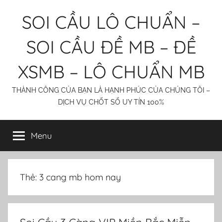
Skip
SOI CẦU LÔ CHUẨN –
to
content
SOI CẦU ĐỀ MB – ĐỀ
XSMB – LÔ CHUẨN MB
THÀNH CÔNG CỦA BẠN LÀ HẠNH PHÚC CỦA CHÚNG TÔI –
DỊCH VỤ CHỐT SỐ UY TÍN 100%
Menu
Thẻ:
3 cang mb hom nay