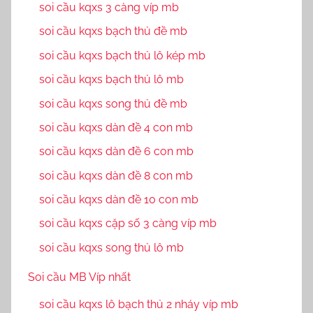
soi cầu kqxs 3 càng víp mb
soi cầu kqxs bạch thủ đề mb
soi cầu kqxs bạch thủ lô kép mb
soi cầu kqxs bạch thủ lô mb
soi cầu kqxs song thủ đề mb
soi cầu kqxs dàn đề 4 con mb
soi cầu kqxs dàn đề 6 con mb
soi cầu kqxs dàn đề 8 con mb
soi cầu kqxs dàn đề 10 con mb
soi cầu kqxs cặp số 3 càng víp mb
soi cầu kqxs song thủ lô mb
Soi cầu MB Víp nhất
soi cầu kqxs lô bạch thủ 2 nháy víp mb