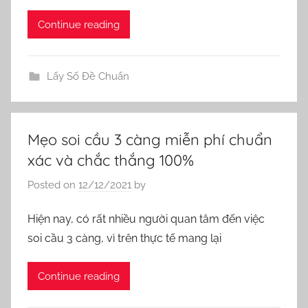
Continue reading
Lấy Số Đề Chuẩn
Mẹo soi cầu 3 càng miễn phí chuẩn
xác và chắc thắng 100%
Posted on
12/12/2021
by
Hiện nay, có rất nhiều người quan tâm đến việc
soi cầu 3 càng, vì trên thực tế mang lại
Continue reading