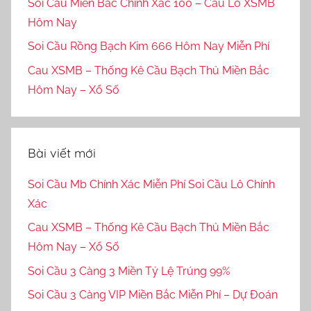
Soi Cầu Miền Bắc Chính Xác 100 – Cầu Lô XSMB
Hôm Nay
Soi Cầu Rồng Bạch Kim 666 Hôm Nay Miễn Phí
Cau XSMB – Thống Kê Cầu Bạch Thủ Miền Bắc
Hôm Nay – Xổ Số
Bài viết mới
Soi Cầu Mb Chính Xác Miễn Phí Soi Cầu Lô Chính
Xác
Cau XSMB – Thống Kê Cầu Bạch Thủ Miền Bắc
Hôm Nay – Xổ Số
Soi Cầu 3 Càng 3 Miền Tỷ Lệ Trúng 99%
Soi Cầu 3 Càng VIP Miền Bắc Miễn Phí – Dự Đoán