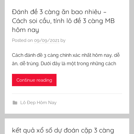
Đánh đề 3 càng ăn bao nhiêu –
Cách soi cầu, tính lô đề 3 càng MB
hôm nay
Posted on
09/09/2021
by
Cách đánh đề 3 càng chính xác nhất hôm nay, dễ
ăn, dễ trúng. Dưới đây là một trong những cách
Continue reading
Lô Đẹp Hôm Nay
kết quả xổ số dự đoán cặp 3 càng