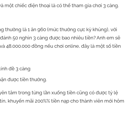
à một chiếc điện thoại là có thể tham gia chơi 3 càng.
ởng thường là 1 ăn 960 (mức thưởng cực kỳ khủng), với
y đánh 50 nghìn 3 càng được bao nhiêu tiền? Anh em sẽ
à 48.000.000 đồng nếu chơi online, đây là một số tiền
hận được tiền thưởng.
yên tâm trong từng lần xuống tiền cũng có được tỷ lệ
 tín, khuyến mãi 200%% tiền nạp cho thành viên mới hôm