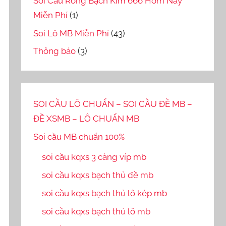
Soi Cầu Rồng Bạch Kim 666 Hôm Nay
Miễn Phí
(1)
Soi Lô MB Miễn Phí
(43)
Thông báo
(3)
SOI CẦU LÔ CHUẨN – SOI CẦU ĐỀ MB –
ĐỀ XSMB – LÔ CHUẨN MB
Soi cầu MB chuẩn 100%
soi cầu kqxs 3 càng víp mb
soi cầu kqxs bạch thủ đề mb
soi cầu kqxs bạch thủ lô kép mb
soi cầu kqxs bạch thủ lô mb