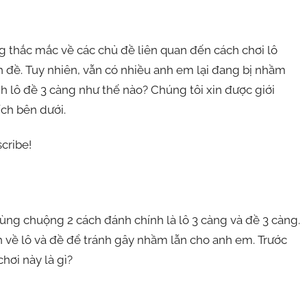
 thắc mắc về các chủ đề liên quan đến cách chơi lô
nh đề. Tuy nhiên, vẫn có nhiều anh em lại đang bị nhầm
nh lô đề 3 càng như thế nào? Chúng tôi xin được giới
ch bên dưới.
scribe!
ùng chuộng 2 cách đánh chính là lô 3 càng và đề 3 càng.
h về lô và đề để tránh gây nhầm lẫn cho anh em. Trước
chơi này là gì?