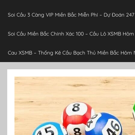
Soi Cầu 3 Càng VIP Miền Bắc Miễn Phí – Dự Đoán 247
Soi Cầu Miền Bắc Chính Xác 100 – Cầu Lô XSMB Hôm
Cau XSMB – Thống Kê Cầu Bạch Thủ Miền Bắc Hôm 