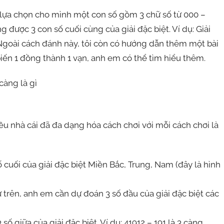
 lựa chọn cho mình một con số gồm 3 chữ số từ 000 –
 được 3 con số cuối cùng của giải đặc biệt. Ví dụ: Giải
 Ngoài cách đánh này, tôi còn có hướng dẫn thêm một bài
biến 1 đồng thành 1 vạn, anh em có thể tìm hiểu thêm.
u nhà cái đã đa dạng hóa cách chơi với mỗi cách chơi là
ố cuối của giải đặc biệt Miền Bắc, Trung, Nam (đây là hình
 trên, anh em cần dự đoán 3 số đầu của giải đặc biệt các
số giữa của giải đặc biệt. Ví dụ: 41912 – 191 là 3 càng