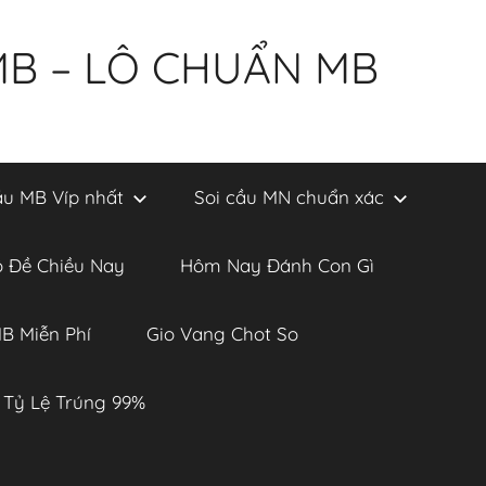
SMB – LÔ CHUẨN MB
ầu MB Víp nhất
Soi cầu MN chuẩn xác
ô Đề Chiều Nay
Hôm Nay Đánh Con Gì
MB Miễn Phí
Gio Vang Chot So
 Tỷ Lệ Trúng 99%