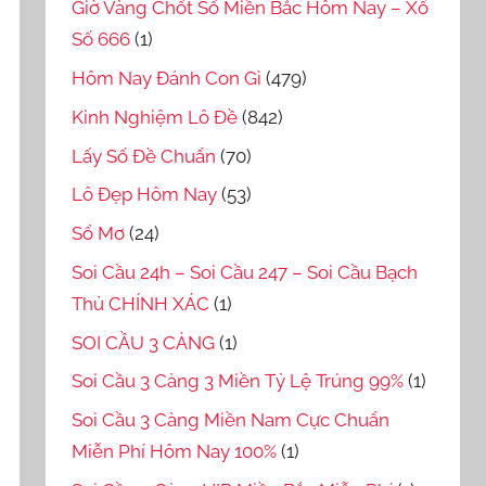
Giờ Vàng Chốt Số Miền Bắc Hôm Nay – Xổ
Số 666
(1)
Hôm Nay Đánh Con Gì
(479)
Kinh Nghiệm Lô Đề
(842)
Lấy Số Đề Chuẩn
(70)
Lô Đẹp Hôm Nay
(53)
Sổ Mơ
(24)
Soi Cầu 24h – Soi Cầu 247 – Soi Cầu Bạch
Thủ CHÍNH XÁC
(1)
SOI CẦU 3 CÀNG
(1)
Soi Cầu 3 Càng 3 Miền Tỷ Lệ Trúng 99%
(1)
Soi Cầu 3 Càng Miền Nam Cực Chuẩn
Miễn Phí Hôm Nay 100%
(1)