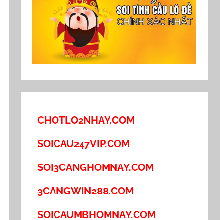
CHOTLO2NHAY.COM
SOICAU247VIP.COM
SOI3CANGHOMNAY.COM
3CANGWIN288.COM
SOICAUMBHOMNAY.COM