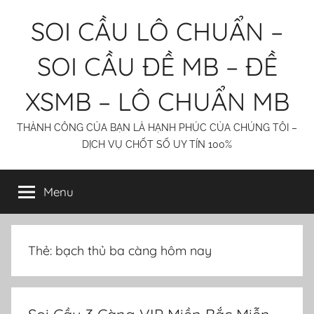
Skip
SOI CẦU LÔ CHUẨN –
to
content
SOI CẦU ĐỀ MB – ĐỀ
XSMB – LÔ CHUẨN MB
THÀNH CÔNG CỦA BẠN LÀ HẠNH PHÚC CỦA CHÚNG TÔI –
DỊCH VỤ CHỐT SỐ UY TÍN 100%
Menu
Thẻ:
bạch thủ ba càng hôm nay