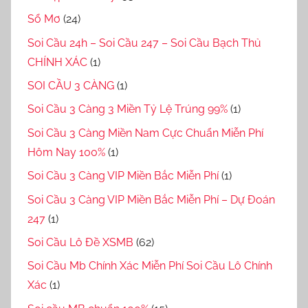
Sổ Mơ
(24)
Soi Cầu 24h – Soi Cầu 247 – Soi Cầu Bạch Thủ
CHÍNH XÁC
(1)
SOI CẦU 3 CÀNG
(1)
Soi Cầu 3 Càng 3 Miền Tỷ Lệ Trúng 99%
(1)
Soi Cầu 3 Càng Miền Nam Cực Chuẩn Miễn Phí
Hôm Nay 100%
(1)
Soi Cầu 3 Càng VIP Miền Bắc Miễn Phí
(1)
Soi Cầu 3 Càng VIP Miền Bắc Miễn Phí – Dự Đoán
247
(1)
Soi Cầu Lô Đề XSMB
(62)
Soi Cầu Mb Chính Xác Miễn Phí Soi Cầu Lô Chính
Xác
(1)