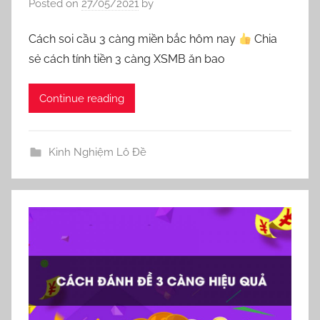
Posted on
27/05/2021
by
Cách soi cầu 3 càng miền bắc hôm nay
Chia
sẻ cách tính tiền 3 càng XSMB ăn bao
Continue reading
Kinh Nghiệm Lô Đề