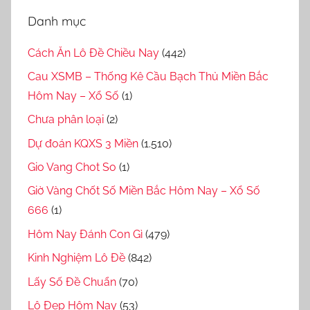
Danh mục
Cách Ăn Lô Đề Chiều Nay
(442)
Cau XSMB – Thống Kê Cầu Bạch Thủ Miền Bắc
Hôm Nay – Xổ Số
(1)
Chưa phân loại
(2)
Dự đoán KQXS 3 Miền
(1.510)
Gio Vang Chot So
(1)
Giờ Vàng Chốt Số Miền Bắc Hôm Nay – Xổ Số
666
(1)
Hôm Nay Đánh Con Gì
(479)
Kinh Nghiệm Lô Đề
(842)
Lấy Số Đề Chuẩn
(70)
Lô Đẹp Hôm Nay
(53)