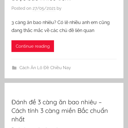
Posted on
27/05/2021
by
3 càng ăn bao nhiêu? Có lẽ nhiều anh em cũng
đang thắc mắc về các chủ đề liên quan
Continue reading
Cách Ăn Lô Đề Chiều Nay
Đánh đề 3 càng ăn bao nhiêu –
Cách tính 3 càng miền Bắc chuẩn
nhất