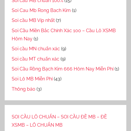
Soi cầu MB chuẩn 100%
(15)
Soi Cau Mb Rong Bach Kim
(1)
Soi cầu MB Víp nhất
(7)
Soi Cầu Miền Bắc Chính Xác 100 – Cầu Lô XSMB
Hôm Nay
(1)
Soi cầu MN chuẩn xác
(9)
Soi cầu MT chuẩn xác
(9)
Soi Cầu Rồng Bạch Kim 666 Hôm Nay Miễn Phí
(1)
Soi Lô MB Miễn Phí
(43)
Thông báo
(3)
SOI CẦU LÔ CHUẨN – SOI CẦU ĐỀ MB – ĐỀ
XSMB – LÔ CHUẨN MB