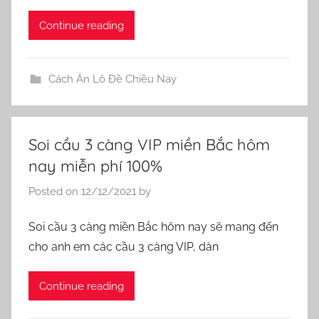
Continue reading
Cách Ăn Lô Đề Chiều Nay
Soi cầu 3 càng VIP miền Bắc hôm
nay miễn phí 100%
Posted on
12/12/2021
by
Soi cầu 3 càng miền Bắc hôm nay sẽ mang đến
cho anh em các cầu 3 càng VIP, dàn
Continue reading