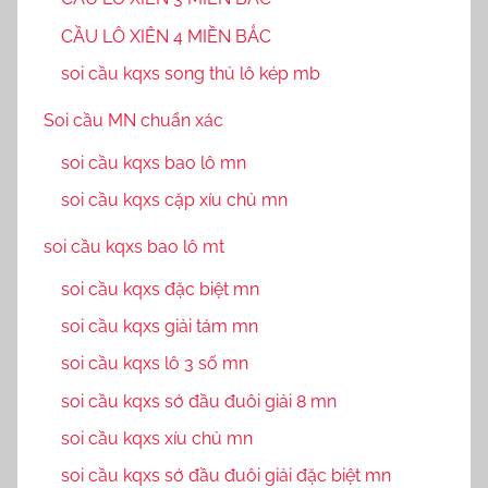
CẦU LÔ XIÊN 4 MIỀN BẮC
soi cầu kqxs song thủ lô kép mb
Soi cầu MN chuẩn xác
soi cầu kqxs bao lô mn
soi cầu kqxs cặp xíu chủ mn
soi cầu kqxs bao lô mt
soi cầu kqxs đặc biệt mn
soi cầu kqxs giải tám mn
soi cầu kqxs lô 3 số mn
soi cầu kqxs sớ đầu đuôi giải 8 mn
soi cầu kqxs xíu chủ mn
soi cầu kqxs sớ đầu đuôi giải đặc biệt mn