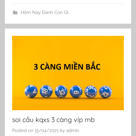
Hôm Nay Đánh Con Gì
soi cầu kqxs 3 càng víp mb
Posted on
15/04/2021
by
admin