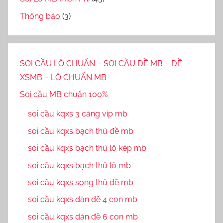
Thông báo
(3)
SOI CẦU LÔ CHUẨN – SOI CẦU ĐỀ MB – ĐỀ
XSMB – LÔ CHUẨN MB
Soi cầu MB chuẩn 100%
soi cầu kqxs 3 càng víp mb
soi cầu kqxs bạch thủ đề mb
soi cầu kqxs bạch thủ lô kép mb
soi cầu kqxs bạch thủ lô mb
soi cầu kqxs song thủ đề mb
soi cầu kqxs dàn đề 4 con mb
soi cầu kqxs dàn đề 6 con mb