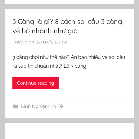
3 Càng là gì? 8 cách soi cầu 3 càng
về bờ nhanh như gió
Posted on
03/07/2021
by
3 càng chơi như thế nào? Ăn bao nhiêu và soi cầu
ra sao thì chuẩn nhất? Lô 3 càng
Continue reading
Kinh Nghiệm Lô Đề