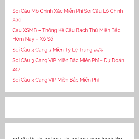
Soi Cầu Mb Chính Xác Miễn Phí Soi Cầu Lô Chính
Xác
Cau XSMB – Thống Kê Cầu Bạch Thủ Miền Bắc
Hôm Nay – Xổ Số
Soi Cầu 3 Càng 3 Miền Tỷ Lệ Trúng 99%
Soi Cầu 3 Càng VIP Miền Bắc Miễn Phí – Dự Đoán
247
Soi Cầu 3 Càng VIP Miền Bắc Miễn Phí