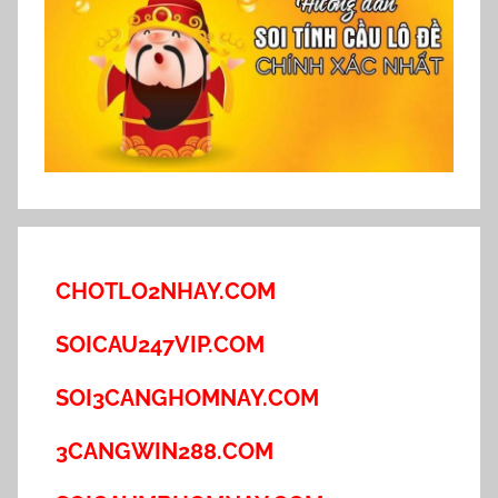
CHOTLO2NHAY.COM
SOICAU247VIP.COM
SOI3CANGHOMNAY.COM
3CANGWIN288.COM