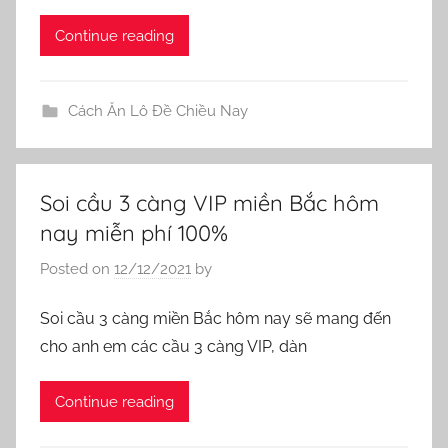
Continue reading
Cách Ăn Lô Đề Chiều Nay
Soi cầu 3 càng VIP miền Bắc hôm
nay miễn phí 100%
Posted on
12/12/2021
by
Soi cầu 3 càng miền Bắc hôm nay sẽ mang đến
cho anh em các cầu 3 càng VIP, dàn
Continue reading