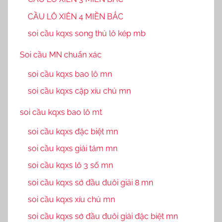
CẦU LÔ XIÊN 4 MIỀN BẮC
soi cầu kqxs song thủ lô kép mb
Soi cầu MN chuẩn xác
soi cầu kqxs bao lô mn
soi cầu kqxs cặp xíu chủ mn
soi cầu kqxs bao lô mt
soi cầu kqxs đặc biệt mn
soi cầu kqxs giải tám mn
soi cầu kqxs lô 3 số mn
soi cầu kqxs sớ đầu đuôi giải 8 mn
soi cầu kqxs xíu chủ mn
soi cầu kqxs sớ đầu đuôi giải đặc biệt mn