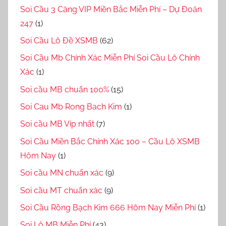
Soi Cầu 3 Càng VIP Miền Bắc Miễn Phí – Dự Đoán
247
(1)
Soi Cầu Lô Đề XSMB
(62)
Soi Cầu Mb Chính Xác Miễn Phí Soi Cầu Lô Chính
Xác
(1)
Soi cầu MB chuẩn 100%
(15)
Soi Cau Mb Rong Bach Kim
(1)
Soi cầu MB Víp nhất
(7)
Soi Cầu Miền Bắc Chính Xác 100 – Cầu Lô XSMB
Hôm Nay
(1)
Soi cầu MN chuẩn xác
(9)
Soi cầu MT chuẩn xác
(9)
Soi Cầu Rồng Bạch Kim 666 Hôm Nay Miễn Phí
(1)
Soi Lô MB Miễn Phí
(43)