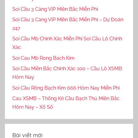
Soi Cầu 3 Càng VIP Miền Bắc Miễn Phí
Soi Cầu 3 Càng VIP Miền Bắc Miễn Phí – Dự Đoán
247
Soi Cầu Mb Chính Xác Miễn Phí Soi Cầu Lô Chính
Xác
Soi Cau Mb Rong Bach Kim
Soi Cầu Miền Bắc Chính Xác 100 – Cầu Lô XSMB
Hôm Nay
Soi Cầu Rồng Bạch Kim 666 Hôm Nay Miễn Phí
Cau XSMB – Thống Kê Cầu Bạch Thủ Miền Bắc
Hôm Nay – Xổ Số
Bài viết mới