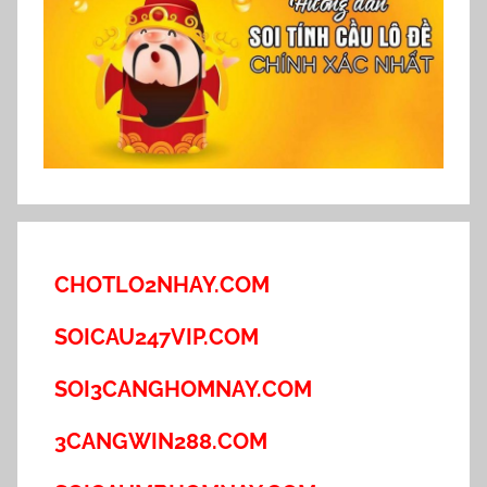
CHOTLO2NHAY.COM
SOICAU247VIP.COM
SOI3CANGHOMNAY.COM
3CANGWIN288.COM