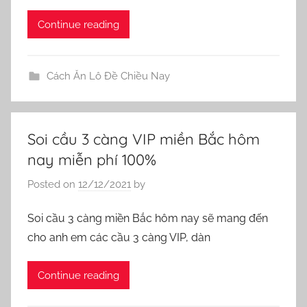
Continue reading
Cách Ăn Lô Đề Chiều Nay
Soi cầu 3 càng VIP miền Bắc hôm
nay miễn phí 100%
Posted on
12/12/2021
by
Soi cầu 3 càng miền Bắc hôm nay sẽ mang đến
cho anh em các cầu 3 càng VIP, dàn
Continue reading