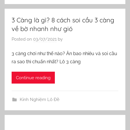
3 Càng là gì? 8 cách soi cầu 3 càng
về bờ nhanh như gió
Posted on
03/07/2021
by
3 càng chơi như thế nào? Ăn bao nhiêu và soi cầu
ra sao thì chuẩn nhất? Lô 3 càng
Continue reading
Kinh Nghiệm Lô Đề