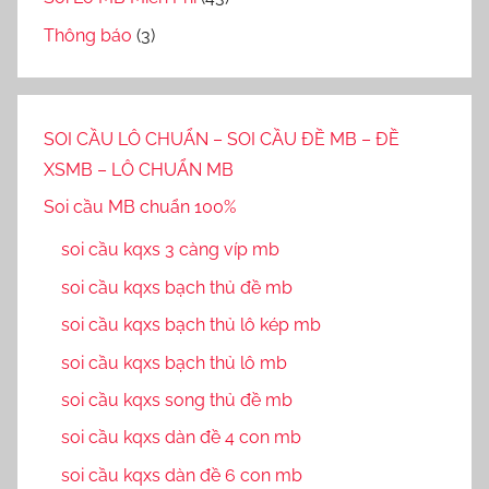
Thông báo
(3)
SOI CẦU LÔ CHUẨN – SOI CẦU ĐỀ MB – ĐỀ
XSMB – LÔ CHUẨN MB
Soi cầu MB chuẩn 100%
soi cầu kqxs 3 càng víp mb
soi cầu kqxs bạch thủ đề mb
soi cầu kqxs bạch thủ lô kép mb
soi cầu kqxs bạch thủ lô mb
soi cầu kqxs song thủ đề mb
soi cầu kqxs dàn đề 4 con mb
soi cầu kqxs dàn đề 6 con mb