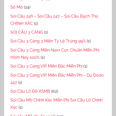
Sổ Mơ
(24)
Soi Cầu 24h – Soi Cầu 247 – Soi Cầu Bạch Thủ
CHÍNH XÁC
(1)
SOI CẦU 3 CÀNG
(1)
Soi Cầu 3 Càng 3 Miền Tỷ Lệ Trúng 99%
(1)
Soi Cầu 3 Càng Miền Nam Cực Chuẩn Miễn Phí
Hôm Nay 100%
(1)
Soi Cầu 3 Càng VIP Miền Bắc Miễn Phí
(1)
Soi Cầu 3 Càng VIP Miền Bắc Miễn Phí – Dự Đoán
247
(1)
Soi Cầu Lô Đề XSMB
(62)
Soi Cầu Mb Chính Xác Miễn Phí Soi Cầu Lô Chính
Xác
(1)