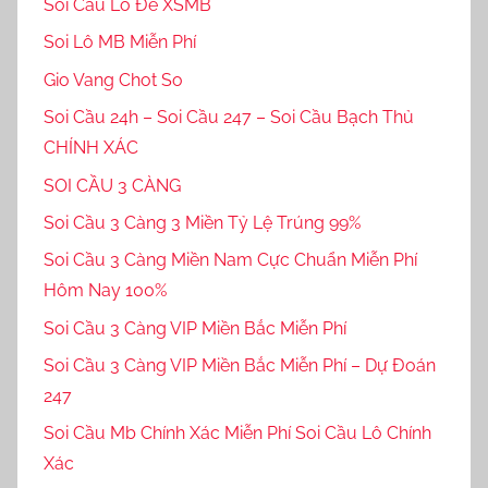
Soi Cầu Lô Đề XSMB
Soi Lô MB Miễn Phí
Gio Vang Chot So
Soi Cầu 24h – Soi Cầu 247 – Soi Cầu Bạch Thủ
CHÍNH XÁC
SOI CẦU 3 CÀNG
Soi Cầu 3 Càng 3 Miền Tỷ Lệ Trúng 99%
Soi Cầu 3 Càng Miền Nam Cực Chuẩn Miễn Phí
Hôm Nay 100%
Soi Cầu 3 Càng VIP Miền Bắc Miễn Phí
Soi Cầu 3 Càng VIP Miền Bắc Miễn Phí – Dự Đoán
247
Soi Cầu Mb Chính Xác Miễn Phí Soi Cầu Lô Chính
Xác