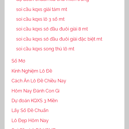
soi cầu kqxs giải tám mt
soi cầu kqxs lô 3 số mt
soi cầu kqxs sớ đầu đuôi giải 8 mt
soi cầu kqxs sớ đầu đuôi giải đặc biệt mt
soi cầu kqxs song thủ lô mt
Sổ Mơ
Kinh Nghiệm Lô Đề
Cách Ăn Lô Đề Chiều Nay
Hôm Nay Đánh Con Gì
Dự đoán KQXS 3 Miền
Lấy Số Đề Chuẩn
Lô Đẹp Hôm Nay