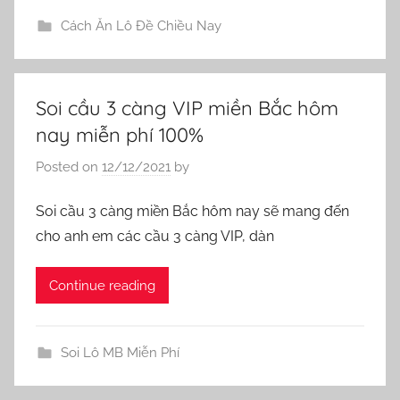
Cách Ăn Lô Đề Chiều Nay
Soi cầu 3 càng VIP miền Bắc hôm
nay miễn phí 100%
Posted on
12/12/2021
by
Soi cầu 3 càng miền Bắc hôm nay sẽ mang đến
cho anh em các cầu 3 càng VIP, dàn
Continue reading
Soi Lô MB Miễn Phí