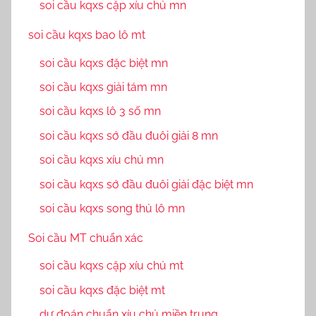
soi cầu kqxs cặp xíu chủ mn
soi cầu kqxs bao lô mt
soi cầu kqxs đặc biệt mn
soi cầu kqxs giải tám mn
soi cầu kqxs lô 3 số mn
soi cầu kqxs sớ đầu đuôi giải 8 mn
soi cầu kqxs xíu chủ mn
soi cầu kqxs sớ đầu đuôi giải đặc biệt mn
soi cầu kqxs song thủ lô mn
Soi cầu MT chuẩn xác
soi cầu kqxs cặp xíu chủ mt
soi cầu kqxs đặc biệt mt
dự đoán chuẩn xíu chủ miền trung