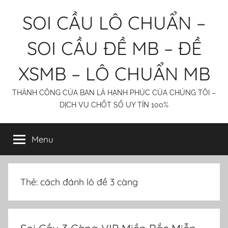
Skip
SOI CẦU LÔ CHUẨN –
to
content
SOI CẦU ĐỀ MB – ĐỀ
XSMB – LÔ CHUẨN MB
THÀNH CÔNG CỦA BẠN LÀ HẠNH PHÚC CỦA CHÚNG TÔI –
DỊCH VỤ CHỐT SỐ UY TÍN 100%
Menu
Thẻ:
cách đánh lô đề 3 càng