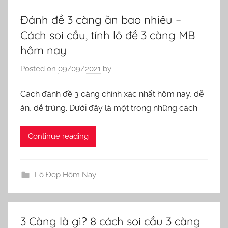
Đánh đề 3 càng ăn bao nhiêu –
Cách soi cầu, tính lô đề 3 càng MB
hôm nay
Posted on
09/09/2021
by
Cách đánh đề 3 càng chính xác nhất hôm nay, dễ
ăn, dễ trúng. Dưới đây là một trong những cách
Continue reading
Lô Đẹp Hôm Nay
3 Càng là gì? 8 cách soi cầu 3 càng