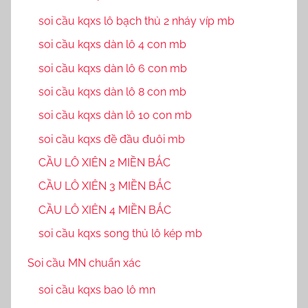
soi cầu kqxs lô bạch thủ 2 nháy víp mb
soi cầu kqxs dàn lô 4 con mb
soi cầu kqxs dàn lô 6 con mb
soi cầu kqxs dàn lô 8 con mb
soi cầu kqxs dàn lô 10 con mb
soi cầu kqxs đề đầu đuôi mb
CẦU LÔ XIÊN 2 MIỀN BẮC
CẦU LÔ XIÊN 3 MIỀN BẮC
CẦU LÔ XIÊN 4 MIỀN BẮC
soi cầu kqxs song thủ lô kép mb
Soi cầu MN chuẩn xác
soi cầu kqxs bao lô mn