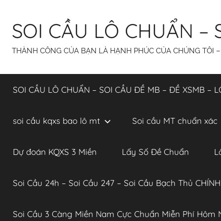
Skip
to
SOI CẦU LÔ CHUẨN – 
content
THÀNH CÔNG CỦA BẠN LÀ HẠNH PHÚC CỦA CHÚNG TÔI – D
SOI CẦU LÔ CHUẨN – SOI CẦU ĐỀ MB – ĐỀ XSMB – 
soi cầu kqxs bao lô mt
Soi cầu MT chuẩn xác
Dự đoán KQXS 3 Miền
Lấy Số Đề Chuẩn
L
Soi Cầu 24h – Soi Cầu 247 – Soi Cầu Bạch Thủ CHÍN
Soi Cầu 3 Càng Miền Nam Cực Chuẩn Miễn Phí Hôm 