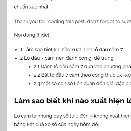
chuẩn xác nhất.
Thank you for reading this post, don't forget to sub
Nội dung
[hide]
1
Làm sao biết khi nào xuất hiện lô đầu câm 7
2
Lô đầu 7 câm nên đánh con gì dễ trúng
2.1
Đánh lô đầu câm 7 dựa vào phương phá
2.2
Bắt lô đầu 7 câm theo công thức 0x -x0
2.3
Một số con số liên quan đến giải đặc bi
Làm sao biết khi nào xuất hiện 
Lô câm là những dãy số từ 0 đến 9 không xuất hiện 
bảng kết quả xổ số của ngày hôm đó.