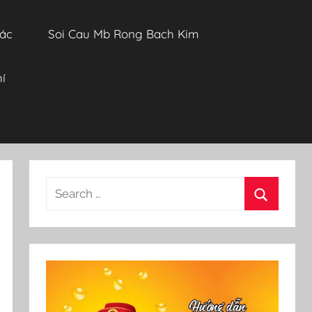
Xác
Soi Cau Mb Rong Bach Kim
í