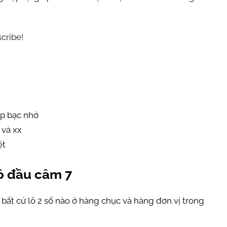
scribe!
p bạc nhớ
 và xx
ệt
lô đầu câm 7
bất cứ lô 2 số nào ở hàng chục và hàng đơn vị trong