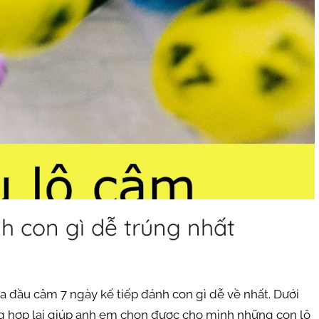
 con gì dễ trúng nhất
 đầu câm 7 ngày kế tiếp đánh con gì dễ về nhất. Dưới
ng hợp lại giúp anh em chọn được cho mình những con lô