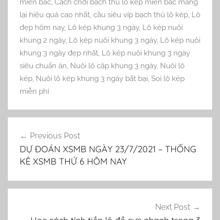
miền bắc
,
Cách chơi bạch thủ lô kép miền bắc mang
lại hiệu quả cao nhất
,
cầu siêu víp bạch thủ lô kép
,
Lô
đẹp hôm nay
,
Lô kép khung 3 ngày
,
Lô kép nuôi
khung 2 ngày
,
Lô kép nuôi khung 3 ngày
,
Lô kép nuôi
khung 3 ngày đẹp nhất
,
Lô kép nuôi khung 3 ngày
siêu chuẩn ăn
,
Nuôi lô cặp khung 3 ngày
,
Nuôi lô
kép
,
Nuôi lô kép khung 3 ngày bất bại
,
Soi lô kép
miễn phí
Điều
Previous Post
hướng
DỰ ĐOÁN XSMB NGÀY 23/7/2021 – THỐNG
bài
KÊ XSMB THỨ 6 HÔM NAY
viết
Next Post