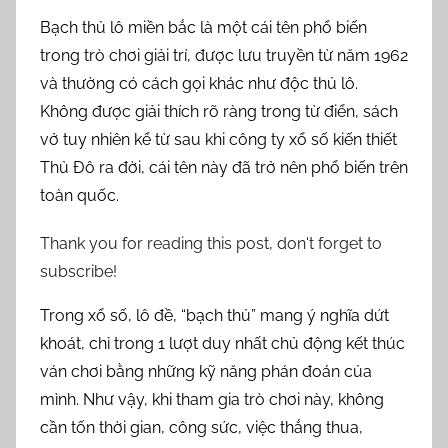
Bạch thủ lô miền bắc là một cái tên phổ biến
trong trò chơi giải trí, được lưu truyền từ năm 1962
và thường có cách gọi khác như độc thủ lô.
Không được giải thích rõ ràng trong từ điển, sách
vở tuy nhiên kể từ sau khi công ty xổ số kiến thiết
Thủ Đô ra đời, cái tên này đã trở nên phổ biến trên
toàn quốc.
Thank you for reading this post, don't forget to
subscribe!
Trong xổ số, lô đề, “bạch thủ” mang ý nghĩa dứt
khoát, chỉ trong 1 lượt duy nhất chủ động kết thúc
ván chơi bằng những kỹ năng phán đoán của
mình. Như vậy, khi tham gia trò chơi này, không
cần tốn thời gian, công sức, việc thắng thua,