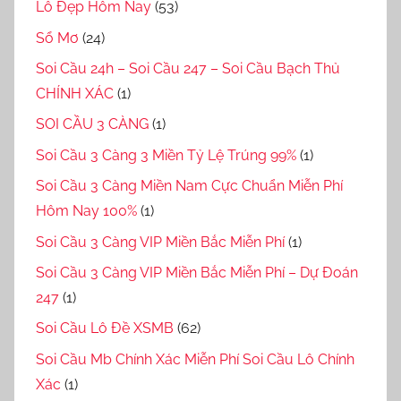
Lô Đẹp Hôm Nay
(53)
Sổ Mơ
(24)
Soi Cầu 24h – Soi Cầu 247 – Soi Cầu Bạch Thủ
CHÍNH XÁC
(1)
SOI CẦU 3 CÀNG
(1)
Soi Cầu 3 Càng 3 Miền Tỷ Lệ Trúng 99%
(1)
Soi Cầu 3 Càng Miền Nam Cực Chuẩn Miễn Phí
Hôm Nay 100%
(1)
Soi Cầu 3 Càng VIP Miền Bắc Miễn Phí
(1)
Soi Cầu 3 Càng VIP Miền Bắc Miễn Phí – Dự Đoán
247
(1)
Soi Cầu Lô Đề XSMB
(62)
Soi Cầu Mb Chính Xác Miễn Phí Soi Cầu Lô Chính
Xác
(1)