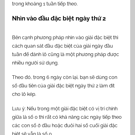
trong khoảng 1 tuần tiếp theo.
Nhìn vào đầu đặc biệt ngày thứ 2
Bên cạnh phương pháp nhìn vào giải đặc biệt thì
cách quan sát đầu đặc biệt của giải ngày đầu
tuần để đánh lô cũng là một phương pháp được
nhiều người sử dụng.
Theo đó, trong 6 ngày còn lại, bạn sẽ dùng con
số đầu tiên của giải đặc biệt ngày thứ 2 làm đít
cho lô kép.
Lưu ý: Nếu trong một giải đặc biệt có vị trí chính
giữa là số 0 thì rất có khả năng các ngày tiếp theo
các con số ở đầu hoặc đuôi hai số cuối giải đặc
biệt sẽ vẫn là số 0.