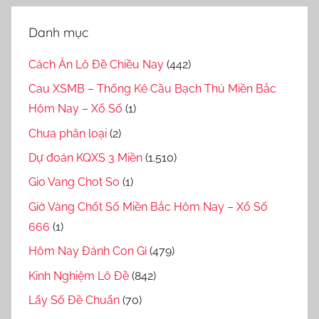
Danh mục
Cách Ăn Lô Đề Chiều Nay
(442)
Cau XSMB – Thống Kê Cầu Bạch Thủ Miền Bắc
Hôm Nay – Xổ Số
(1)
Chưa phân loại
(2)
Dự đoán KQXS 3 Miền
(1.510)
Gio Vang Chot So
(1)
Giờ Vàng Chốt Số Miền Bắc Hôm Nay – Xổ Số
666
(1)
Hôm Nay Đánh Con Gì
(479)
Kinh Nghiệm Lô Đề
(842)
Lấy Số Đề Chuẩn
(70)