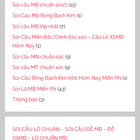
Soi cầu MB chuẩn 100%
(15)
Soi Cau Mb Rong Bach Kim
(1)
Soi cầu MB Víp nhất
(7)
Soi Cầu Miền Bắc Chính Xác 100 – Cầu Lô XSMB
Hôm Nay
(1)
Soi cầu MN chuẩn xác
(9)
Soi cầu MT chuẩn xác
(9)
Soi Cầu Rồng Bạch Kim 666 Hôm Nay Miễn Phí
(1)
Soi Lô MB Miễn Phí
(43)
Thông báo
(3)
SOI CẦU LÔ CHUẨN – SOI CẦU ĐỀ MB – ĐỀ
XSMB – LÔ CHUẨN MB