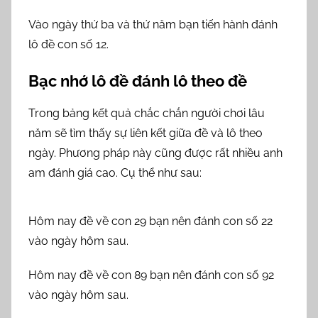
Vào ngày thứ ba và thứ năm bạn tiến hành đánh
lô đề con số 12.
Bạc nhớ lô đề đánh lô theo đề
Trong bảng kết quả chắc chắn người chơi lâu
năm sẽ tìm thấy sự liên kết giữa đề và lô theo
ngày. Phương pháp này cũng được rất nhiều anh
am đánh giá cao. Cụ thể như sau:
Hôm nay đề về con 29 bạn nên đánh con số 22
vào ngày hôm sau.
Hôm nay đề về con 89 bạn nên đánh con số 92
vào ngày hôm sau.