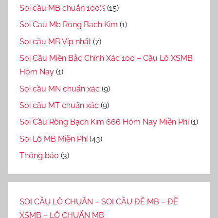
Soi cầu MB chuẩn 100%
(15)
Soi Cau Mb Rong Bach Kim
(1)
Soi cầu MB Víp nhất
(7)
Soi Cầu Miền Bắc Chính Xác 100 – Cầu Lô XSMB
Hôm Nay
(1)
Soi cầu MN chuẩn xác
(9)
Soi cầu MT chuẩn xác
(9)
Soi Cầu Rồng Bạch Kim 666 Hôm Nay Miễn Phí
(1)
Soi Lô MB Miễn Phí
(43)
Thông báo
(3)
SOI CẦU LÔ CHUẨN – SOI CẦU ĐỀ MB – ĐỀ
XSMB – LÔ CHUẨN MB