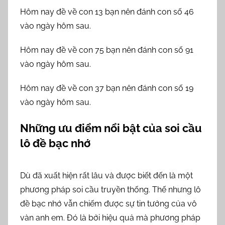
Hôm nay đề về con 13 bạn nên đánh con số 46
vào ngày hôm sau.
Hôm nay đề về con 75 bạn nên đánh con số 91
vào ngày hôm sau.
Hôm nay đề về con 37 bạn nên đánh con số 19
vào ngày hôm sau.
Những ưu điểm nổi bật của soi cầu
lô đề bạc nhớ
Dù đã xuất hiện rất lâu và được biết đến là một
phương pháp soi cầu truyền thống. Thế nhưng lô
đề bạc nhớ vẫn chiếm được sự tin tưởng của vô
vàn anh em. Đó là bởi hiệu quả mà phương pháp