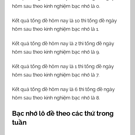
hôm sau theo kinh nghiệm bạc nhớ là 0.
Kết quả tổng đề hôm nay là 10 thì tổng đề ngày
hôm sau theo kinh nghiệm bạc nhớ là 1.
Kết quả tổng đề hôm nay là 2 thì tổng đề ngày
hôm sau theo kinh nghiệm bạc nhớ là 9.
Kết quả tổng đề hôm nay là 1 thì tổng đề ngày
hôm sau theo kinh nghiệm bạc nhớ là 7.
Kết quả tổng đề hôm nay là 6 thì tổng đề ngày
hôm sau theo kinh nghiệm bạc nhớ là 8.
Bạc nhớ lô đề theo các thứ trong
tuần