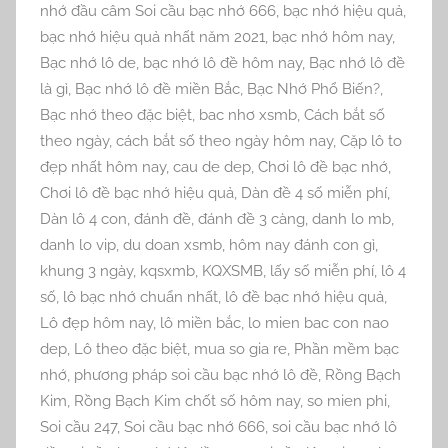
nhớ đầu câm Soi cầu bạc nhớ 666
,
bạc nhớ hiệu quả
,
bạc nhớ hiệu quả nhất năm 2021
,
bạc nhớ hôm nay
,
Bạc nhớ lô de
,
bạc nhớ lô đề hôm nay
,
Bạc nhớ lô đề
là gì
,
Bạc nhớ lô đề miền Bắc
,
Bạc Nhớ Phổ Biến?
,
Bạc nhớ theo đặc biệt
,
bac nhơ xsmb
,
Cách bắt số
theo ngày
,
cách bắt số theo ngày hôm nay
,
Cặp lô to
đẹp nhất hôm nay
,
cau de dep
,
Chơi lô đề bạc nhớ
,
Chơi lô đề bạc nhớ hiệu quả
,
Dàn đề 4 số miễn phí
,
Dàn lô 4 con
,
đánh đề
,
đánh đề 3 càng
,
danh lo mb
,
danh lo vip
,
du doan xsmb
,
hôm nay đánh con gì
,
khung 3 ngày
,
kqsxmb
,
KQXSMB
,
lấy số miễn phí
,
lô 4
số
,
lô bạc nhớ chuẩn nhất
,
lô đề bạc nhớ hiệu quả
,
Lô đẹp hôm nay
,
lô miền bắc
,
lo mien bac con nao
dep
,
Lô theo đặc biệt
,
mua so gia re
,
Phần mềm bạc
nhớ
,
phương pháp soi cầu bạc nhớ lô đề
,
Rồng Bạch
Kim
,
Rồng Bạch Kim chốt số hôm nay
,
so mien phi
,
Soi cầu 247
,
Soi cầu bạc nhớ 666
,
soi cầu bạc nhớ lô