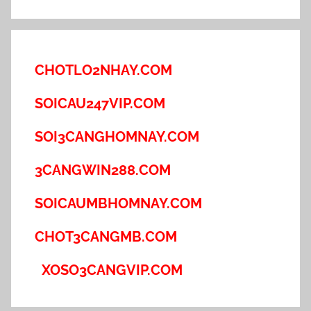
CHOTLO2NHAY.COM
SOICAU247VIP.COM
SOI3CANGHOMNAY.COM
3CANGWIN288.COM
SOICAUMBHOMNAY.COM
CHOT3CANGMB.COM
XOSO3CANGVIP.COM