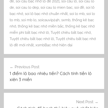
đề
,
soi cầu bạc nhớ lô đề 2021
,
soi cầu lô
,
soi cau lo
de
,
soi cau lo dep
,
soi cau lo mien bac
,
soi đề
,
soi lô
bạc nhớ
,
soi lô bạc nhớ chuẩn nhất
,
soi lo mb
,
soi lo
to mb
,
soi mb lo
,
soicauvip24h
,
sxmb
,
thống kê bạc
nhớ
,
thống kê bạc nhớ miền bắc
,
thống kê bạc nhớ
miễn phí bắt bạc nhớ lô
,
Tuyệt chiêu bắt bạc nhớ
,
Tuyệt chiêu bắt bạc nhớ lô
,
Tuyệt chiêu bắt bạc nhớ
lô đề mới nhất
,
xsmbBạc nhớ hiện đại
Điều
Previous Post
hướng
1 điểm lô bao nhiêu tiền? Cách tính tiền lô
bài
xiên 3 miền
viết
Next Post