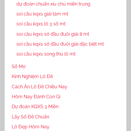
dự đoán chuẩn xíu chủ miền trung
soi cầu kqxs giải tám mt
soi cầu kqxs lô 3 số mt
soi cầu kqxs sớ đầu đuôi giải 8 mt
soi cầu kqxs sớ đầu đuôi giải đặc biệt mt
soi cầu kqxs song thủ lô mt
Sổ Mơ
Kinh Nghiệm Lô Đề
Cách Ăn Lô Đề Chiều Nay
Hôm Nay Đánh Con Gì
Dự đoán KQXS 3 Miền
Lấy Số Đề Chuẩn
Lô Đẹp Hôm Nay