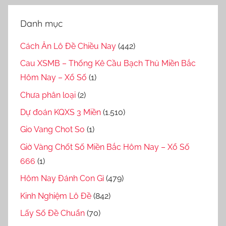
Danh mục
Cách Ăn Lô Đề Chiều Nay
(442)
Cau XSMB – Thống Kê Cầu Bạch Thủ Miền Bắc
Hôm Nay – Xổ Số
(1)
Chưa phân loại
(2)
Dự đoán KQXS 3 Miền
(1.510)
Gio Vang Chot So
(1)
Giờ Vàng Chốt Số Miền Bắc Hôm Nay – Xổ Số
666
(1)
Hôm Nay Đánh Con Gì
(479)
Kinh Nghiệm Lô Đề
(842)
Lấy Số Đề Chuẩn
(70)