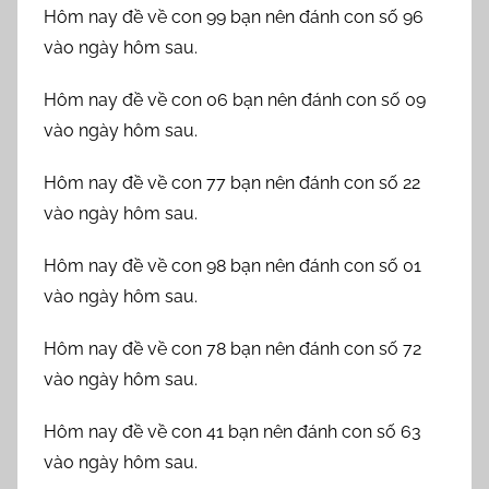
Hôm nay đề về con 99 bạn nên đánh con số 96
vào ngày hôm sau.
Hôm nay đề về con 06 bạn nên đánh con số 09
vào ngày hôm sau.
Hôm nay đề về con 77 bạn nên đánh con số 22
vào ngày hôm sau.
Hôm nay đề về con 98 bạn nên đánh con số 01
vào ngày hôm sau.
Hôm nay đề về con 78 bạn nên đánh con số 72
vào ngày hôm sau.
Hôm nay đề về con 41 bạn nên đánh con số 63
vào ngày hôm sau.