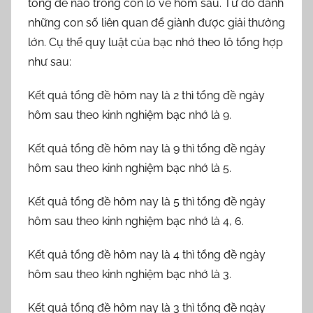
tổng đề nào trong con lô về hôm sau. Từ đó đánh
những con số liên quan để giành được giải thưởng
lớn. Cụ thể quy luật của bạc nhớ theo lô tổng hợp
như sau:
Kết quả tổng đề hôm nay là 2 thì tổng đề ngày
hôm sau theo kinh nghiệm bạc nhớ là 9.
Kết quả tổng đề hôm nay là 9 thì tổng đề ngày
hôm sau theo kinh nghiệm bạc nhớ là 5.
Kết quả tổng đề hôm nay là 5 thì tổng đề ngày
hôm sau theo kinh nghiệm bạc nhớ là 4, 6.
Kết quả tổng đề hôm nay là 4 thì tổng đề ngày
hôm sau theo kinh nghiệm bạc nhớ là 3.
Kết quả tổng đề hôm nay là 3 thì tổng đề ngày