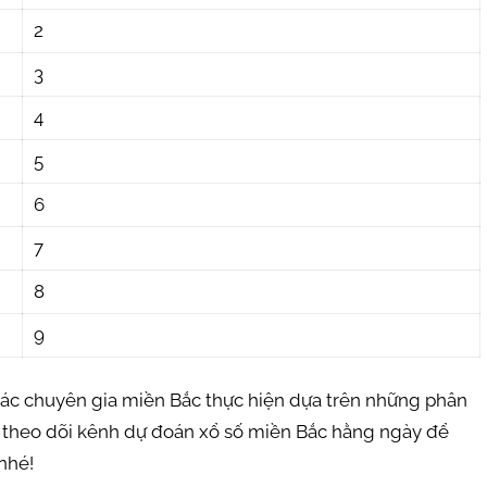
2
3
4
5
6
7
8
9
c chuyên gia miền Bắc thực hiện dựa trên những phân
 theo dõi kênh dự đoán xổ số miền Bắc hằng ngày để
nhé!