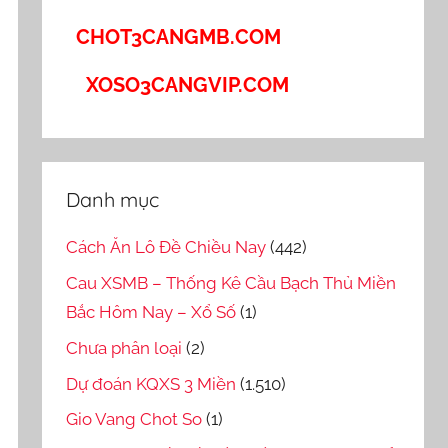
CHOT3CANGMB.COM
XOSO3CANGVIP.COM
Danh mục
Cách Ăn Lô Đề Chiều Nay
(442)
Cau XSMB – Thống Kê Cầu Bạch Thủ Miền
Bắc Hôm Nay – Xổ Số
(1)
Chưa phân loại
(2)
Dự đoán KQXS 3 Miền
(1.510)
Gio Vang Chot So
(1)