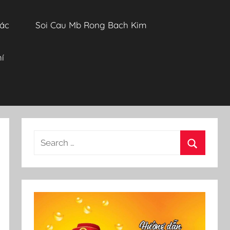
Xác
Soi Cau Mb Rong Bach Kim
í