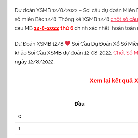
Dự đoán XSMB 12/8/2022 – Soi cầu dự đoán Miền B
số miền Bắc 12/8. Thống kê XSMB 12/8
chốt số cầ
cau MB
12-8-2022
thứ 6
chính xác nhất, hoàn toàn m
Dự Đoán XSMB 12/8
Soi Cầu Dự Đoán Xổ Số Miền
khảo Soi Cầu XSMB dự đoán 12-08-2022,
Chốt Số M
ngày 12/8/2022.
Xem lại kết quả 
Đầu
0
1