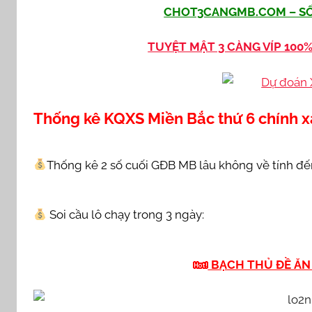
CHOT3CANGMB.COM – SỐ
TUYỆT MẬT 3 CÀNG VÍP 100%
Thống kê KQXS Miền Bắc thứ 6 chính 
Thống kê 2 số cuối GĐB MB lâu không về tính đ
Soi cầu lô chạy trong 3 ngày:
BẠCH THỦ ĐỀ ĂN 