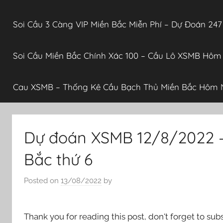
Soi Cầu 3 Càng VIP Miền Bắc Miễn Phí – Dự Đoán 247
Soi Cầu Miền Bắc Chính Xác 100 – Cầu Lô XSMB Hôm
Cau XSMB – Thống Kê Cầu Bạch Thủ Miền Bắc Hôm 
Dự đoán XSMB 12/8/2022 –
Bắc thứ 6
Posted on
13/08/2022
by
Thank you for reading this post, don't forget to sub