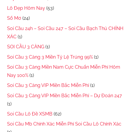
Lô Đẹp Hôm Nay
(53)
Sổ Mơ
(24)
Soi Cầu 24h – Soi Cầu 247 – Soi Cầu Bạch Thủ CHÍNH
XÁC
(1)
SOI CẦU 3 CÀNG
(1)
Soi Cầu 3 Càng 3 Miền Tỷ Lệ Trúng 99%
(1)
Soi Cầu 3 Càng Miền Nam Cực Chuẩn Miễn Phí Hôm
Nay 100%
(1)
Soi Cầu 3 Càng VIP Miền Bắc Miễn Phí
(1)
Soi Cầu 3 Càng VIP Miền Bắc Miễn Phí – Dự Đoán 247
(1)
Soi Cầu Lô Đề XSMB
(62)
Soi Cầu Mb Chính Xác Miễn Phí Soi Cầu Lô Chính Xác