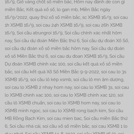
16/9
,
Giờ vàng chốt số miền bắc
,
Hôm nay đánh de con gì
miền Bắc
,
Kết quả xổ số
,
lo gan mb
,
Miền Bắc ngày
16/9/2022
,
quay thử xổ số miền bắc
,
sc XSMB 16/9
,
soi cau
1h XSMB 16/9
,
soi cau 24h XSMB 16/9
,
soi cau 26h XSMB
16/9
,
Soi cầu atrungroi 16/9
,
Soi cầu chính xác nhất hôm
nay
,
Soi cầu dự đoán Miền Bắc thứ 6
,
Soi cầu dự đoán Xổ Số
,
soi cầu dự đoán xổ số miền bắc hôm nay
,
Soi cầu dự đoán
xổ số Miền Bắc thứ 6
,
soi cau du đoan XSMB 16/9
,
Soi cầu
Dự đoán XSMB chính xác 100
,
soi cầu kết quả xổ số miền
bắc
,
soi cầu kết quả Xổ Số Miền Bắc 9-9-2022
,
soi cau lo 3s
XSMB 16/9
,
soi cầu lô kép xsmb
,
soi cầu lô mn âm dương
,
soi cau lo XSMB 2 nhay hom nay
,
soi cau lo XSMB 3s
,
soi cau
lo XSMB chinh xac 100
,
soi cau lo XSMB chinh xac 120
,
soi
cầu lô XSMB chuẩn
,
soi cau lo XSMB hom nay
,
soi cau lo
XSMB minh ngoc
,
soi cau lo XSMB rong bach kim
,
Soi cầu
MB Rồng Bạch Kim
,
soi cau mien bac
,
Soi cầu miền Bắc thứ
6
,
Soi cầu nhà cái
,
soi cầu xổ số miền bắc
,
soi cau XSMB 1 lo
duy nhat
,
Soi cầu XSMB 14-8-2022
,
soi cầu XSMB 16/9
,
soi