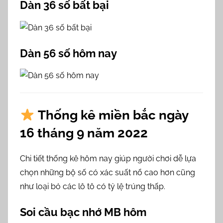
Dàn 36 số bất bại
Dàn 56 số hôm nay
Thống kê miền bắc ngày
16 tháng 9 năm 2022
Chi tiết thống kê hôm nay giúp người chơi dễ lựa
chọn những bộ số có xác suất nổ cao hơn cũng
như loại bỏ các lô tô có tỷ lệ trúng thấp.
Soi cầu bạc nhớ MB hôm