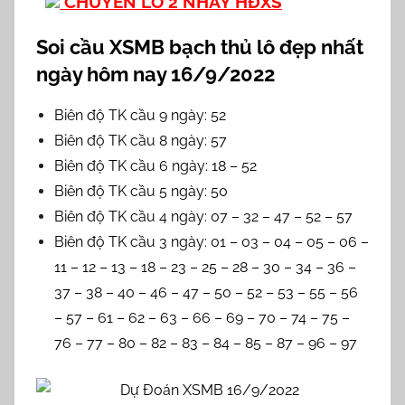
CHUYÊN LÔ 2 NHÁY HĐXS
Soi cầu XSMB bạch thủ lô đẹp nhất
ngày hôm nay 16/9/2022
Biên độ TK cầu 9 ngày: 52
Biên độ TK cầu 8 ngày: 57
Biên độ TK cầu 6 ngày: 18 – 52
Biên độ TK cầu 5 ngày: 50
Biên độ TK cầu 4 ngày: 07 – 32 – 47 – 52 – 57
Biên độ TK cầu 3 ngày: 01 – 03 – 04 – 05 – 06 –
11 – 12 – 13 – 18 – 23 – 25 – 28 – 30 – 34 – 36 –
37 – 38 – 40 – 46 – 47 – 50 – 52 – 53 – 55 – 56
– 57 – 61 – 62 – 63 – 66 – 69 – 70 – 74 – 75 –
76 – 77 – 80 – 82 – 83 – 84 – 85 – 87 – 96 – 97