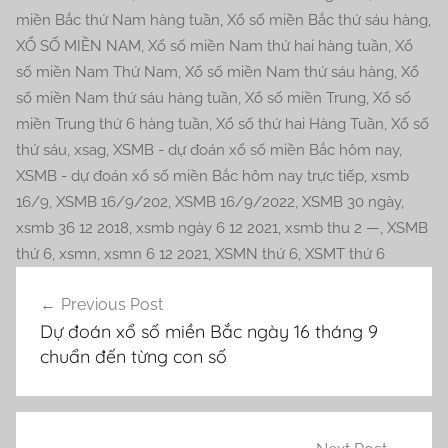
miền Bắc thứ Nam hàng tuần
,
Xổ số miền Bắc thứ sáu hàng
,
XỔ SỐ MIỀN NAM
,
Xổ số miền Nam thứ hai hàng tuần
,
Xổ
số miền Nam Thứ Nam
,
Xổ số miền Nam thứ sáu hàng
,
Xổ
số miền Nam thứ sáu hàng tuần
,
Xổ số miền Trung
,
Xổ số
miền Trung thứ 6 hàng tuần
,
Xổ số thứ hai Hàng Tuần
,
Xổ số
thứ sáu
,
xsag
,
XSMB - dự đoán xổ số miền Bắc hôm nay
,
XSMB - dự đoán xổ số miền Bắc hôm nay trực tiếp
,
xsmb
16/9
,
XSMB 16/9/202
,
XSMB 16/9/2022
,
XSMB 30 ngày
,
xsmb 36 12 2018
,
xsmb ngày 6 12 2021
,
xsmb thu 2 —
,
XSMB
thứ 6
,
xsmn
,
xsmn 6 12 2021
,
XSMN thứ 6
,
XSMT thứ 6
Điều
Previous Post
hướng
Dự đoán xổ số miền Bắc ngày 16 tháng 9
bài
chuẩn đến từng con số
viết