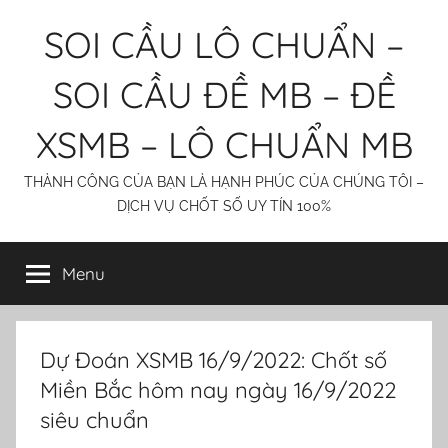
Skip
SOI CẦU LÔ CHUẨN –
to
content
SOI CẦU ĐỀ MB – ĐỀ
XSMB – LÔ CHUẨN MB
THÀNH CÔNG CỦA BẠN LÀ HẠNH PHÚC CỦA CHÚNG TÔI –
DỊCH VỤ CHỐT SỐ UY TÍN 100%
Menu
Dự Đoán XSMB 16/9/2022: Chốt số
Miền Bắc hôm nay ngày 16/9/2022
siêu chuẩn