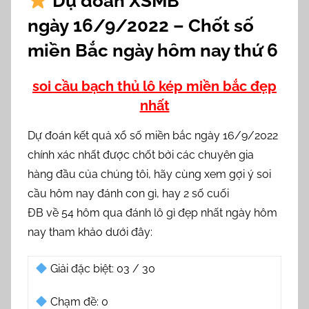
Dự đoán XSMB
ngày 16/9/2022 – Chốt số
miền Bắc ngày hôm nay thứ 6
soi cầu bạch thủ lô kép miền bắc đẹp
nhất
Dự đoán kết quả xổ số miền bắc ngày 16/9/2022
chính xác nhất được chốt bởi các chuyên gia
hàng đầu của chúng tôi, hãy cùng xem gợi ý soi
cầu hôm nay đánh con gì, hay 2 số cuối
ĐB về 54 hôm qua đánh lô gì đẹp nhất ngày hôm
nay tham khảo dưới đây:
Giải đặc biệt: 03 / 30
Chạm đề: 0