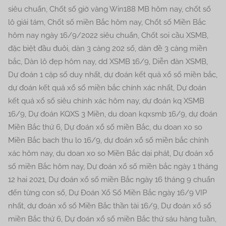
siêu chuẩn
,
Chốt số giờ vàng Win188 MB hôm nay
,
chốt số
lô giải tám
,
Chốt số miền Bắc hôm nay
,
Chốt số Miền Bắc
hôm nay ngày 16/9/2022 siêu chuẩn
,
Chốt soi cầu XSMB
,
đặc biệt đầu đuôi
,
dàn 3 càng 202 số
,
dàn đề 3 càng miền
bắc
,
Dàn lô đẹp hôm nay
,
dd XSMB 16/9
,
Diễn đàn XSMB
,
Dự đoán 1 cặp số duy nhất
,
dự đoán kết quả xổ số miền bắc
,
dự đoán kết quả xổ số miền bắc chính xác nhất
,
Dự đoán
kết quả xổ số siêu chính xác hôm nay
,
dự đoán kq XSMB
16/9
,
Dự đoán KQXS 3 Miền
,
du doan kqxsmb 16/9
,
dự đoán
Miền Bắc thứ 6
,
Dự đoán xổ số miền Bắc
,
du doan xo so
Miền Bắc bach thu lo 16/9
,
dự đoán xổ số miền bắc chính
xác hôm nay
,
du doan xo so Miền Bắc dại phát
,
Dự đoán xổ
số miền Bắc hôm nay
,
Dự đoán xổ số miền bắc ngày 1 tháng
12 hai 2021
,
Dự đoán xổ số miền Bắc ngày 16 tháng 9 chuẩn
đến từng con số
,
Dự Đoán Xổ Số Miền Bắc ngày 16/9 VIP
nhất
,
dự đoán xổ số Miền Bắc thần tài 16/9
,
Dự đoán xổ số
miền Bắc thứ 6
,
Dự đoán xổ số miền Bắc thứ sáu hàng tuần
,