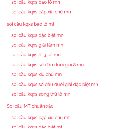
soi cầu kqxs bao lô mn
soi cầu kqxs cặp xíu chủ mn
soi cầu kqxs bao lô mt
soi cầu kqxs đặc biệt mn
soi cầu kqxs giải tám mn
soi cầu kqxs lô 3 số mn
soi cầu kqxs sớ đầu đuôi giải 8 mn
soi cầu kqxs xíu chủ mn
soi cầu kqxs sớ đầu đuôi giải đặc biệt mn
soi cầu kqxs song thủ lô mn
Soi cầu MT chuẩn xác
soi cầu kqxs cặp xíu chủ mt
soi cầu kqxs đặc biệt mt