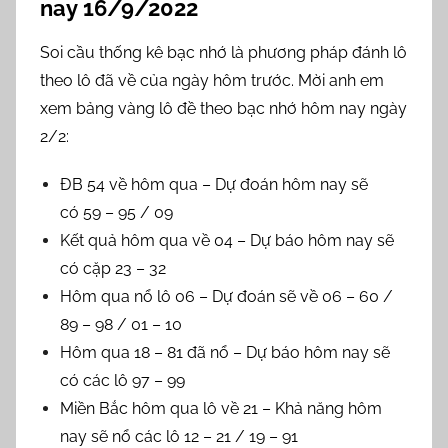
nay 16/9/2022
Soi cầu thống kê bạc nhớ là phương pháp đánh lô
theo lô đã về của ngày hôm trước. Mời anh em
xem bảng vàng lô đề theo bạc nhớ hôm nay ngày
2/2:
ĐB 54 về hôm qua – Dự đoán hôm nay sẽ
có 59 – 95 / 09
Kết quả hôm qua về 04 – Dự báo hôm nay sẽ
có cặp 23 – 32
Hôm qua nổ lô 06 – Dự đoán sẽ về 06 – 60 /
89 – 98 / 01 – 10
Hôm qua 18 – 81 đã nổ – Dự báo hôm nay sẽ
có các lô 97 – 99
Miền Bắc hôm qua lô về 21 – Khả năng hôm
nay sẽ nổ các lô 12 – 21 / 19 – 91