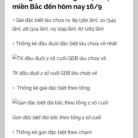
miền Bắc đến hôm nay 16/9
+ Giải đặc biệt lâu chưa ra: 89 (382 lần), 20 (345
lần), 28 (324 lần), 05 (299 lần), 87 (283 lần)
+ Thống kê đầu đuôi đặc biệt lâu chưa về nhất:
TK đầu đuôi 2 số cuối GĐB lâu chưa về
+ Thống kê giải đặc biệt theo tổng:
Gan đặc biệt đài bắc theo tổng 2 số cuối
+ Thống kê gan đặc biệt theo chạm: