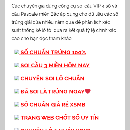
Các chuyên gia dùng công cụ soi cầu VIP 4 số và
cầu Pascale miền Bắc áp dụng cho dữ liệu các số
trúng giải của nhiều năm qua để phân tích xác
suất thống kê lô tô, đưa ra kết quả tỷ lệ chính xác
cao cho bạn đọc tham khảo.
SỐ CHUẨN TRÚNG 100%
SOI CẦU 3 MIỀN HÔM NAY
CHUYÊN SOI LÔ CHUẨN
ĐÃ SOI LÀ TRÚNG NGAY
SỐ CHUẨN GIÁ RẺ XSMB
TRANG WEB CHỐT SỐ UY TÍN