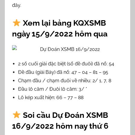
đây.
Xem lại bảng KQXSMB
ngày 15/9/2022 hôm qua
2 số cuối giải đặc biệt (số đề đuôi) đã nổ: 54
Đề đầu (giải Bảy) đã nổ: 47 – 04 – 81 – 95
Chạm đầu / chạm đuôi về nhiều: 2/ 1, 7, 8
Đầu lô câm / Đuôi lô câm: 3/ *
Lô kép xuất hiện: 66 – 77 – 88
Soi cầu Dự Đoán XSMB
16/9/2022 hôm nay thứ 6