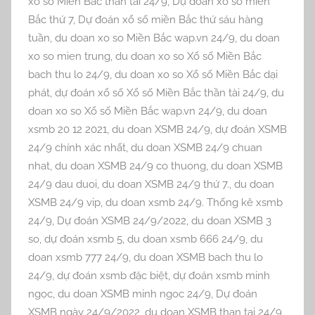
xổ số Miền Bắc thần tài 24/9
,
Dự đoán xổ số miền
Bắc thứ 7
,
Dự đoán xổ số miền Bắc thứ sáu hàng
tuần
,
du doan xo so Miền Bắc wap.vn 24/9
,
du doan
xo so mien trung
,
du doan xo so Xổ số Miền Bắc
bach thu lo 24/9
,
du doan xo so Xổ số Miền Bắc dại
phát
,
dự đoán xổ số Xổ số Miền Bắc thần tài 24/9
,
du
doan xo so Xổ số Miền Bắc wap.vn 24/9
,
du doan
xsmb 20 12 2021
,
du doan XSMB 24/9
,
dự đoán XSMB
24/9 chính xác nhất
,
du doan XSMB 24/9 chuan
nhat
,
du doan XSMB 24/9 co thuong
,
du doan XSMB
24/9 dau duoi
,
du doan XSMB 24/9 thứ 7.
,
du doan
XSMB 24/9 vip
,
du doan xsmb 24/9. Thống kê xsmb
24/9
,
Dự đoán XSMB 24/9/2022
,
du doan XSMB 3
so
,
dự đoán xsmb 5
,
du doan xsmb 666 24/9
,
du
doan xsmb 777 24/9
,
du doan XSMB bach thu lo
24/9
,
dự đoán xsmb đặc biệt
,
dự đoán xsmb minh
ngọc
,
du doan XSMB minh ngoc 24/9
,
Dự đoán
XSMB ngày 24/9/2022
,
du doan XSMB than tai 24/9
,