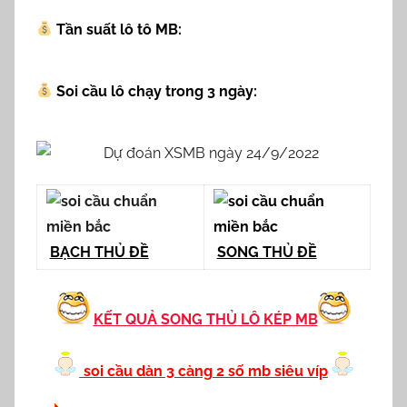
Tần suất lô tô MB:
Soi cầu lô chạy trong 3 ngày:
BẠCH THỦ ĐỀ
SONG THỦ ĐỀ
KẾT QUẢ SONG THỦ LÔ KÉP MB
soi cầu dàn 3 càng 2 số mb siêu víp