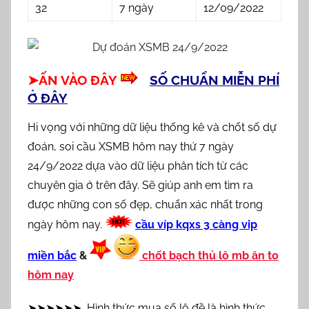
32
7 ngày
12/09/2022
➤
ẤN VÀO ĐÂY
SỐ CHUẨN MIỄN PHÍ
Ở ĐÂY
Hi vọng với những dữ liệu thống kê và chốt số dự
đoán, soi cầu XSMB hôm nay thứ 7 ngày
24/9/2022 dựa vào dữ liệu phân tích từ các
chuyên gia ở trên đây. Sẽ giúp anh em tìm ra
được những con số đẹp, chuẩn xác nhất trong
ngày hôm na
y
.
cầu víp kqxs 3 càng vip
miền bắc
&
chốt bạch thủ lô mb ăn to
hôm nay
➤➤➤➤➤➤ Hình thức mua số lô đề là hình thức