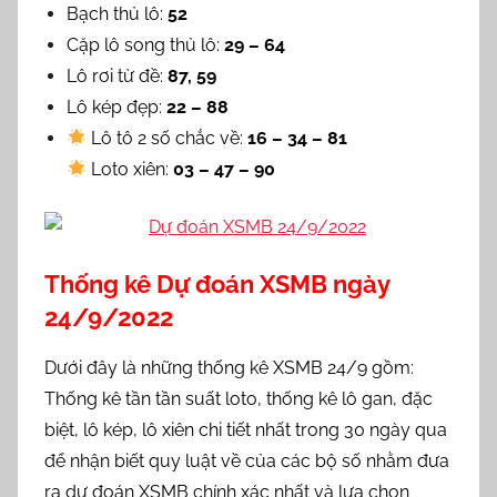
Bạch thủ lô:
52
Cặp lô song thủ lô:
29
– 64
Lô rơi từ đề:
87, 59
Lô kép đẹp:
22
– 88
Lô tô 2 số chắc về:
16 – 34 – 81
Loto xiên:
03 – 47 – 90
Thống kê Dự đoán XSMB ngày
24/9/2022
Dưới đây là những thống kê XSMB 24/9 gồm:
Thống kê tần tần suất loto, thống kê lô gan, đặc
biệt, lô kép, lô xiên chi tiết nhất trong 30 ngày qua
để nhận biết quy luật về của các bộ số nhằm đưa
ra dự đoán XSMB chính xác nhất và lựa chọn