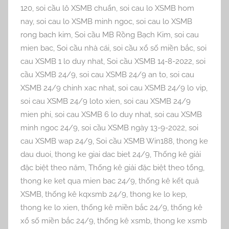
120
,
soi cầu lô XSMB chuẩn
,
soi cau lo XSMB hom
nay
,
soi cau lo XSMB minh ngoc
,
soi cau lo XSMB
rong bach kim
,
Soi cầu MB Rồng Bạch Kim
,
soi cau
mien bac
,
Soi cầu nhà cái
,
soi cầu xổ số miền bắc
,
soi
cau XSMB 1 lo duy nhat
,
Soi cầu XSMB 14-8-2022
,
soi
cầu XSMB 24/9
,
soi cau XSMB 24/9 an to
,
soi cau
XSMB 24/9 chinh xac nhat
,
soi cau XSMB 24/9 lo vip
,
soi cau XSMB 24/9 loto xien
,
soi cau XSMB 24/9
mien phi
,
soi cau XSMB 6 lo duy nhat
,
soi cau XSMB
minh ngoc 24/9
,
soi cầu XSMB ngày 13-9-2022
,
soi
cau XSMB wap 24/9
,
Soi cầu XSMB Win188
,
thong ke
dau duoi
,
thong ke giai dac biet 24/9
,
Thống kê giải
đặc biệt theo năm
,
Thống kê giải đặc biệt theo tổng
,
thong ke ket qua mien bac 24/9
,
thống kê kết quả
XSMB
,
thống kê kqxsmb 24/9
,
thong ke lo kep
,
thong ke lo xien
,
thống kê miền bắc 24/9
,
thống kê
xổ số miền bắc 24/9
,
thống kê xsmb
,
thong ke xsmb