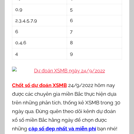
0,9
5
2,
3
,4,5,7,9
6
6
7
0,4,6
8
4
9
Chốt số dự đoán XSMB
24/9/2022 hôm nay
được các chuyên gia miền Bắc thực hiện dựa
trên những phân tích, thống kê XSMB trong 30
ngày qua. Đừng quên theo dõi kênh dự đoán
xổ số miền Bắc hằng ngày để chọn được
những
cặp số đẹp nhất và miễn phí
bạn nhé!