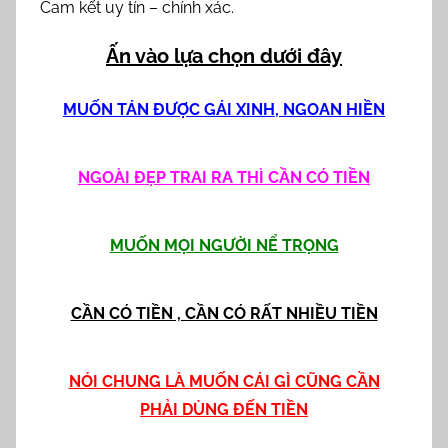
Cam kết uy tín – chính xác.
Ấn vào lựa chọn dưới đây
MUỐN TÁN ĐƯỢC GÁI XINH, NGOAN HIỀN
NGOÀI ĐẸP TRAI RA THÌ CẦN CÓ TIỀN
MUỐN MỌI NGƯỜI NỂ TRỌNG
CẦN CÓ TIỀN , CẦN CÓ RẤT NHIỀU TIỀN
NÓI CHUNG LÀ MUỐN CÁI GÌ CŨNG CẦN
PHẢI DÙNG ĐẾN TIỀN