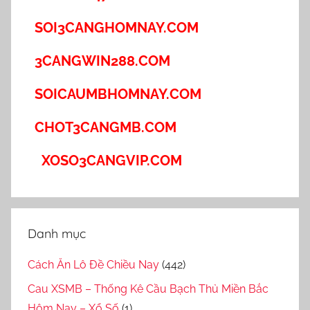
SOI3CANGHOMNAY.COM
3CANGWIN288.COM
SOICAUMBHOMNAY.COM
CHOT3CANGMB.COM
XOSO3CANGVIP.COM
Danh mục
Cách Ăn Lô Đề Chiều Nay
(442)
Cau XSMB – Thống Kê Cầu Bạch Thủ Miền Bắc
Hôm Nay – Xổ Số
(1)