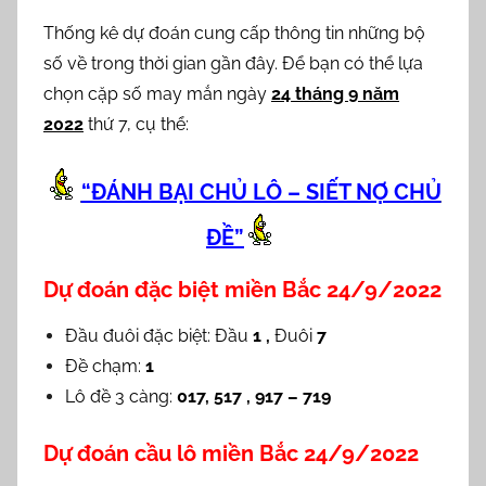
Thống kê dự đoán cung cấp thông tin những bộ
số về trong thời gian gần đây. Để bạn có thể lựa
chọn cặp số may mắn ngày
24
tháng 9 năm
2022
thứ 7, cụ thể:
“ĐÁNH BẠI CHỦ LÔ – SIẾT NỢ CHỦ
ĐỀ”
Dự đoán đặc biệt miền Bắc 24/9/2022
Đầu đuôi đặc biệt:
Đầu
1
,
Đuôi
7
Đề chạm:
1
Lô đề 3 càng:
017, 517 , 917 – 719
Dự đoán cầu lô miền Bắc 24/9/2022