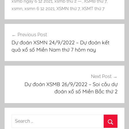
xsmb ngày 6 12 2021
,
xsmb thu 2 —
,
XSMB thứ 7
,
xsmn
,
xsmn 6 12 2021
,
XSMN thứ 7
,
XSMT thứ 7
Điều
Previous Post
hướng
Dự đoán XSMN 24/9/2022 – Dự đoán kết
bài
quả xổ số Miền Nam thứ 7 hôm nay
viết
Next Post
Dự đoán XSMB 26/9/2022 – Soi cầu dự
đoán xổ số Miền Bắc thứ 2