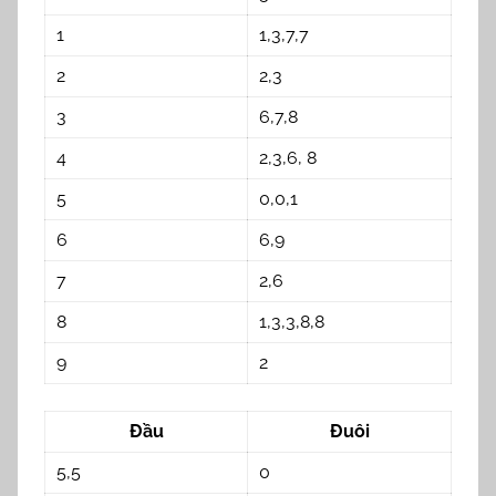
1
1,3,7,7
2
2,3
3
6,7,8
4
2,3,
6
, 8
5
0,0,1
6
6,9
7
2,6
8
1,3,3,8,8
9
2
Đầu
Đuôi
5,5
0