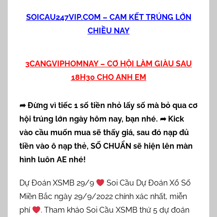
SOICAU247VIP.COM – CAM KẾT TRÚNG LỚN
CHIỀU NAY
3CANGVIPHOMNAY – CƠ HỘI LÀM GIÀU SAU
18H30 CHO ANH EM
➦ Đừng vì tiếc 1 số tiền nhỏ lấy số mà bỏ qua cơ
hội trúng lớn ngày hôm nay, bạn nhé.
➦ Kick
vào cầu muốn mua sẽ thấy giá, sau đó nạp đủ
tiền vào ô nạp thẻ, SỐ CHUẨN sẽ hiện lên màn
hình luôn AE nhé!
Dự Đoán XSMB 29/9
Soi Cầu Dự Đoán Xổ Số
Miền Bắc ngày 29/9/2022 chính xác nhất, miễn
phí
. Tham khảo Soi Cầu XSMB thứ 5 dự đoán