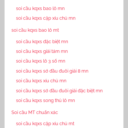
soi cầu kqxs bao lô mn
soi cầu kqxs cặp xíu chủ mn
soi cầu kqxs bao lô mt
soi cầu kqxs đặc biệt mn
soi cầu kqxs giải tám mn
soi cầu kqxs lô 3 số mn
soi cầu kqxs sớ đầu đuôi giải 8 mn
soi cầu kqxs xíu chủ mn
soi cầu kqxs sớ đầu đuôi giải đặc biệt mn
soi cầu kqxs song thủ lô mn
Soi cầu MT chuẩn xác
soi cầu kqxs cặp xíu chủ mt