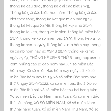
thong ke dau duoi
,
thong ke giai dac biet 29/9
,
Thống kê giải đặc biệt theo năm
,
Thống kê giải đặc
biệt theo tổng
,
thong ke ket qua mien bac 29/9
,
thống kê kết quả XSMB
,
thống kê kqxsmb 29/9
,
thong ke lo kep
,
thong ke lo xien
,
thống kê miền bắc
29/9
,
thống kê xổ số miền bắc 29/9
,
thống kê xsmb
,
thong ke xsmb 29/9
,
thống kê xsmb hôm nay
,
thong
ke xsmb hom nay. sc XSMB 29/9
,
thống kê xsmb
ngày 29/9
,
THỐNG KÊ XSMB THỨ 6
,
tong hop xsmb
,
xem những cặp lô đẹp hôm nay
,
Xin số miền Bắc
hôm nay
,
Xổ số miền Bắc hôm nay ngày 26
,
xổ số
miền Bắc hôm nay thứ 5
,
xổ số miền Bắc hôm nay
thứ 5 ngày 29/9/2022
,
xo so mien bac thu 2
,
Xổ số
miền Bắc thứ hai
,
xổ số miền bắc thứ hai hàng tuần
,
Xổ số miền Bắc thứ Nam hàng tuần
,
Xổ số miền Bắc
thứ sáu hàng
,
XỔ SỐ MIỀN NAM
,
Xổ số miền Nam
thứ hai hàng tuần
,
Xổ số miền Nam Thứ Nam
,
Xổ số