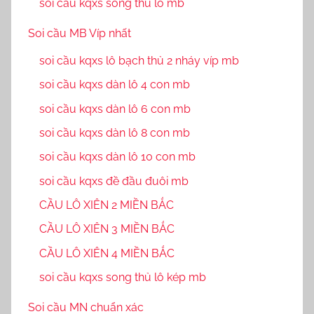
soi cầu kqxs song thủ lô mb
Soi cầu MB Víp nhất
soi cầu kqxs lô bạch thủ 2 nháy víp mb
soi cầu kqxs dàn lô 4 con mb
soi cầu kqxs dàn lô 6 con mb
soi cầu kqxs dàn lô 8 con mb
soi cầu kqxs dàn lô 10 con mb
soi cầu kqxs đề đầu đuôi mb
CẦU LÔ XIÊN 2 MIỀN BẮC
CẦU LÔ XIÊN 3 MIỀN BẮC
CẦU LÔ XIÊN 4 MIỀN BẮC
soi cầu kqxs song thủ lô kép mb
Soi cầu MN chuẩn xác