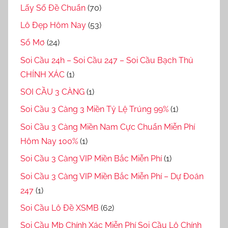
Lấy Số Đề Chuẩn
(70)
Lô Đẹp Hôm Nay
(53)
Sổ Mơ
(24)
Soi Cầu 24h – Soi Cầu 247 – Soi Cầu Bạch Thủ
CHÍNH XÁC
(1)
SOI CẦU 3 CÀNG
(1)
Soi Cầu 3 Càng 3 Miền Tỷ Lệ Trúng 99%
(1)
Soi Cầu 3 Càng Miền Nam Cực Chuẩn Miễn Phí
Hôm Nay 100%
(1)
Soi Cầu 3 Càng VIP Miền Bắc Miễn Phí
(1)
Soi Cầu 3 Càng VIP Miền Bắc Miễn Phí – Dự Đoán
247
(1)
Soi Cầu Lô Đề XSMB
(62)
Soi Cầu Mb Chính Xác Miễn Phí Soi Cầu Lô Chính