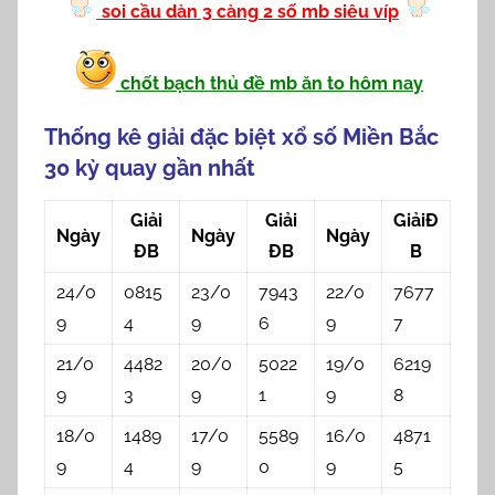
soi cầu dàn 3 càng 2 số mb siêu víp
chốt bạch thủ đề mb ăn to hôm nay
Thống kê giải đặc biệt xổ số Miền Bắc
30 kỳ quay gần nhất
Giải
Giải
Giải
Đ
Ngày
Ngày
Ngày
ĐB
ĐB
B
24/0
081
5
23/0
794
3
22/0
767
7
9
4
9
6
9
7
21/0
448
2
20/0
502
2
19/0
621
9
9
3
9
1
9
8
18/0
148
9
17/0
558
9
16/0
487
1
9
4
9
0
9
5