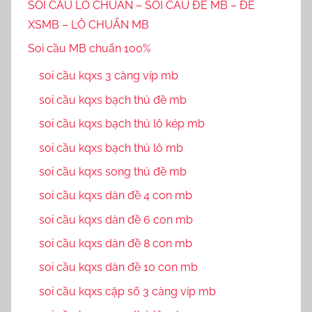
SOI CẦU LÔ CHUẨN – SOI CẦU ĐỀ MB – ĐỀ
XSMB – LÔ CHUẨN MB
Soi cầu MB chuẩn 100%
soi cầu kqxs 3 càng víp mb
soi cầu kqxs bạch thủ đề mb
soi cầu kqxs bạch thủ lô kép mb
soi cầu kqxs bạch thủ lô mb
soi cầu kqxs song thủ đề mb
soi cầu kqxs dàn đề 4 con mb
soi cầu kqxs dàn đề 6 con mb
soi cầu kqxs dàn đề 8 con mb
soi cầu kqxs dàn đề 10 con mb
soi cầu kqxs cặp số 3 càng víp mb