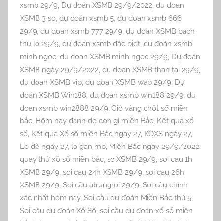
xsmb 29/9
,
Dự đoán XSMB 29/9/2022
,
du doan
XSMB 3 so
,
dự đoán xsmb 5
,
du doan xsmb 666
29/9
,
du doan xsmb 777 29/9
,
du doan XSMB bach
thu lo 29/9
,
dự đoán xsmb đặc biệt
,
dự đoán xsmb
minh ngọc
,
du doan XSMB minh ngoc 29/9
,
Dự đoán
XSMB ngày 29/9/2022
,
du doan XSMB than tai 29/9
,
du doan XSMB vip
,
du doan XSMB wap 29/9
,
Dự
đoán XSMB Win188
,
du doan xsmb win188 29/9
,
du
doan xsmb win2888 29/9
,
Giờ vàng chốt số miền
bắc
,
Hôm nay đánh de con gì miền Bắc
,
Kết quả xổ
số
,
Kết quả Xổ số miền Bắc ngày 27
,
KQXS ngày 27
,
Lô đề ngày 27
,
lo gan mb
,
Miền Bắc ngày 29/9/2022
,
quay thử xổ số miền bắc
,
sc XSMB 29/9
,
soi cau 1h
XSMB 29/9
,
soi cau 24h XSMB 29/9
,
soi cau 26h
XSMB 29/9
,
Soi cầu atrungroi 29/9
,
Soi cầu chính
xác nhất hôm nay
,
Soi cầu dự đoán Miền Bắc thứ 5
,
Soi cầu dự đoán Xổ Số
,
soi cầu dự đoán xổ số miền