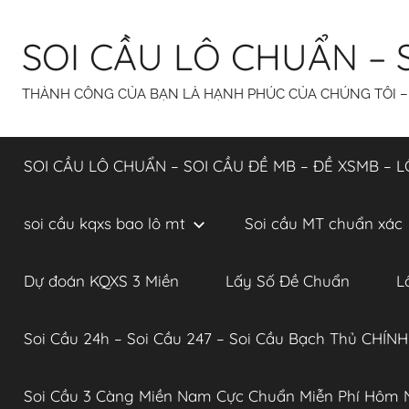
Skip
to
SOI CẦU LÔ CHUẨN – 
content
THÀNH CÔNG CỦA BẠN LÀ HẠNH PHÚC CỦA CHÚNG TÔI – D
SOI CẦU LÔ CHUẨN – SOI CẦU ĐỀ MB – ĐỀ XSMB – 
soi cầu kqxs bao lô mt
Soi cầu MT chuẩn xác
Dự đoán KQXS 3 Miền
Lấy Số Đề Chuẩn
L
Soi Cầu 24h – Soi Cầu 247 – Soi Cầu Bạch Thủ CHÍN
Soi Cầu 3 Càng Miền Nam Cực Chuẩn Miễn Phí Hôm 