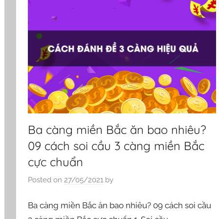
Ba càng miền Bắc ăn bao nhiêu?
09 cách soi cầu 3 càng miền Bắc
cực chuẩn
Posted on
27/05/2021
by
Ba càng miền Bắc ăn bao nhiêu? 09 cách soi cầu