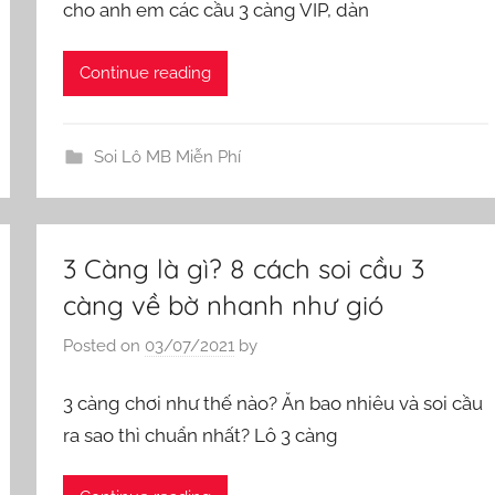
cho anh em các cầu 3 càng VIP, dàn
Continue reading
Soi Lô MB Miễn Phí
3 Càng là gì? 8 cách soi cầu 3
càng về bờ nhanh như gió
Posted on
03/07/2021
by
3 càng chơi như thế nào? Ăn bao nhiêu và soi cầu
ra sao thì chuẩn nhất? Lô 3 càng