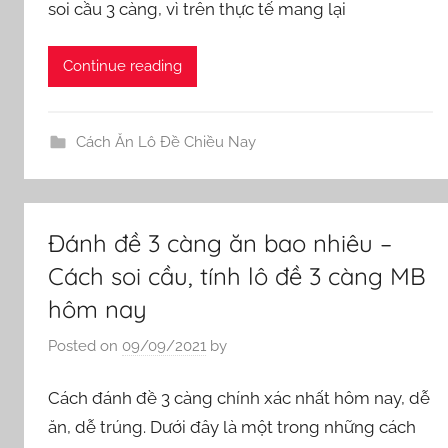
soi cầu 3 càng, vì trên thực tế mang lại
Continue reading
Cách Ăn Lô Đề Chiều Nay
Đánh đề 3 càng ăn bao nhiêu –
Cách soi cầu, tính lô đề 3 càng MB
hôm nay
Posted on
09/09/2021
by
Cách đánh đề 3 càng chính xác nhất hôm nay, dễ
ăn, dễ trúng. Dưới đây là một trong những cách