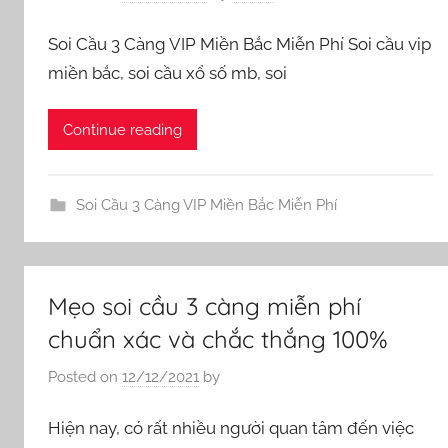
Soi Cầu 3 Càng VIP Miền Bắc Miễn Phí Soi cầu vip
miền bắc, soi cầu xổ số mb, soi
Continue reading
Soi Cầu 3 Càng VIP Miền Bắc Miễn Phí
Mẹo soi cầu 3 càng miễn phí
chuẩn xác và chắc thắng 100%
Posted on
12/12/2021
by
Hiện nay, có rất nhiều người quan tâm đến việc