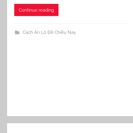
Continue reading
Cách Ăn Lô Đề Chiều Nay